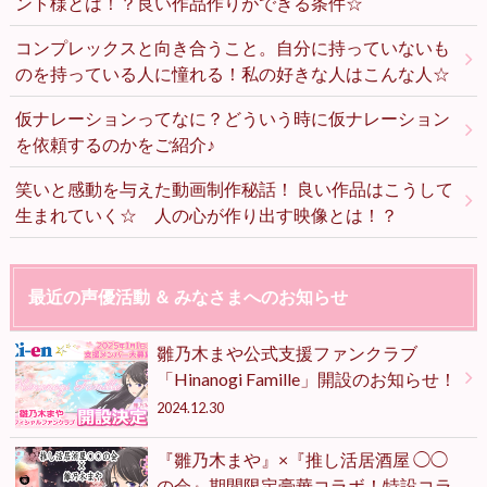
ント様とは！？良い作品作りができる条件☆
コンプレックスと向き合うこと。自分に持っていないも
のを持っている人に憧れる！私の好きな人はこんな人☆
仮ナレーションってなに？どういう時に仮ナレーション
を依頼するのかをご紹介♪
笑いと感動を与えた動画制作秘話！ 良い作品はこうして
生まれていく☆ 人の心が作り出す映像とは！？
最近の声優活動 ＆ みなさまへのお知らせ
雛乃木まや公式支援ファンクラブ
「Hinanogi Famille」開設のお知らせ！
2024.12.30
『雛乃木まや』×『推し活居酒屋 ◯◯
の会』期間限定豪華コラボ！特設コラ