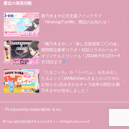
最近の表現活動
雛乃木まや公式支援ファンクラブ
「Hinanogi Famille」開設のお知らせ！
『雛乃木まや』×『推し活居酒屋 ◯◯の会』
期間限定豪華コラボ！特設コラボルームや
オリジナルドリンクも！2024年9月12日〜9
月18日まで
『たまごっち』や『うーたん』を生み出し
たユニット｢JAMkitchen｣さまとのコラボの
お知らせ♪読みきかせキャラ絵本の朗読を雛
乃木まやが担当しました！
Produced by materializer & co.
©Copyright2026
雛乃木まや公式サイト
.All Rights Reserved.