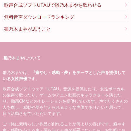
歌声合成ソフトUTAUで雛乃木まやを歌わせる
無料音声ダウンロードランキング
雛乃木まやが思うこと
雛乃木まやについて
雛乃木まやは、
『癒やし・感動・夢』をテーマとした声を提供して
いる女性声優
です。
歌声合成ソフトウェア「UTAU」音源を提供したり、女性ボーカル
の生声で歌ったり、ゲームやアニメ動画のキャラクターを演じた
り、動画CMなどのナレーションを提供しています。声でたくさんの
人を癒し、感動や夢を与えられるような声優でありたいと思って、
日々活動させていただいてます。
ご一緒に素晴らしい作品が創れることが何よりの喜びです。癒やす
声・感動を与える声・夢を与える声が必要になったら、お気軽にお