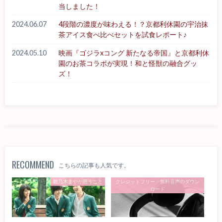
当しました！
2024.06.07
4段階の濃度が味わえる！？京都利休園の宇治抹
茶アイス食べ比べセットを試食レポート♪
2024.05.10
映画『ゴジラxコング 新たなる帝国』と京都利休
園のお茶コラボが実現！和と怪獣の融合グッ
ズ！
RECOMMEND
こちらの記事も人気です。
雛乃木まやが思うこと
クレジットフリー・無料音声のダウン
ロード