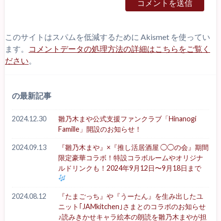
このサイトはスパムを低減するために Akismet を使ってい
ます。
コメントデータの処理方法の詳細はこちらをご覧く
ださい
。
の最新記事
2024.12.30
雛乃木まや公式支援ファンクラブ「Hinanogi
Famille」開設のお知らせ！
2024.09.13
『雛乃木まや』×『推し活居酒屋 ◯◯の会』期間
限定豪華コラボ！特設コラボルームやオリジナ
ルドリンクも！2024年9月12日〜9月18日まで
2024.08.12
『たまごっち』や『うーたん』を生み出したユ
ニット｢JAMkitchen｣さまとのコラボのお知らせ
♪読みきかせキャラ絵本の朗読を雛乃木まやが担