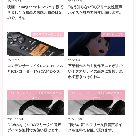
2016.2.22
2015.12.3
映画「orange〜オレンジ〜」観て
“もう知らない”のフリー女性音声
きました☆映画の感想と猫の日な
ボイスを無料でお使い頂けます。
ので、うち…
雛乃木まやが思うこと
声優のおしごと
2016.2.3
2016.2.4
コンデンサーマイクRODE NT2-A
卒業制作の自主制作アニメがすご
とICレコーダーTASCAM DR-0…
い！クオリティの高さに驚愕。思
わず惹きつけられ…
クレジットフリー・無料音声のダウン
クレジットフリー・無料音声のダウン
ロード
ロード
2015.11.24
2016.3.28
“ごめんなさい”のフリー女性音声
“咳払い音”のフリー女性音声ボイ
ボイスを無料でお使い頂けます。
スを無料でお使い頂けます。