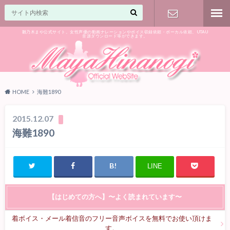
雛乃木まや公式サイト。女性声優の動画ナレーションやボイス収録依頼・ボーカル依頼、UTAU
音源ダウンロード等ができます。
ご相談はお
気軽に♪
HOME
海難1890
2015.12.07
海難1890
LINE
【はじめての方へ】〜よく読まれています〜
着ボイス・メール着信音のフリー音声ボイスを無料でお使い頂けま
す。