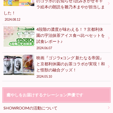
のコラボのお知らせ♪読みきかせキャ
ラ絵本の朗読を雛乃木まやが担当しま
した！
2024.08.12
4段階の濃度が味わえる！？京都利休
園の宇治抹茶アイス食べ比べセットを
試食レポート♪
2024.06.07
映画『ゴジラxコング 新たなる帝国』
と京都利休園のお茶コラボが実現！和
と怪獣の融合グッズ！
2024.05.10
癒やしをお届けするナレーション声優です
SHOWROOMの活動について