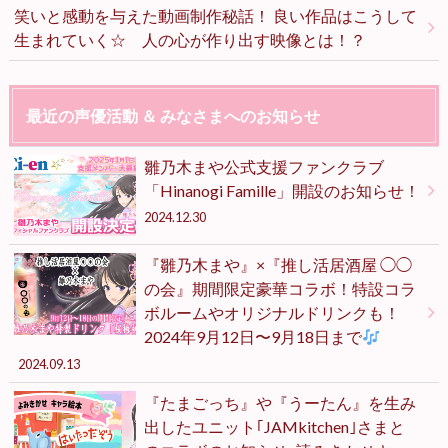
笑いと感動を与えた動画制作秘話！ 良い作品はこうして
生まれていく☆ 人の心が作り出す映像とは！？
最近の声優活動 ＆ みなさまへのお知らせ
雛乃木まや公式支援ファンクラブ
「Hinanogi Famille」開設のお知らせ！
2024.12.30
『雛乃木まや』×『推し活居酒屋 ◯◯
の会』期間限定豪華コラボ！特設コラ
ボルームやオリジナルドリンクも！
2024年9月12日〜9月18日まで
2024.09.13
『たまごっち』や『うーたん』を生み
出したユニット｢JAMkitchen｣さまと