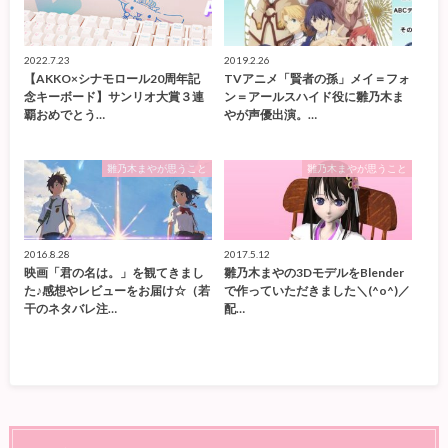
2022.7.23
2019.2.26
【AKKO×シナモロール20周年記
TVアニメ「賢者の孫」メイ＝フォ
念キーボード】サンリオ大賞３連
ン＝アールスハイド役に雛乃木ま
覇おめでとう…
やが声優出演。…
雛乃木まやが思うこと
雛乃木まやが思うこと
2016.8.28
2017.5.12
映画「君の名は。」を観てきまし
雛乃木まやの3DモデルをBlender
た♪感想やレビューをお届け☆（若
で作っていただきました＼(^o^)／
干のネタバレ注…
配…