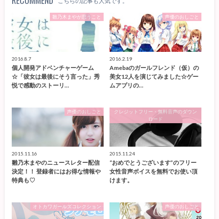
RECOMMEND
こちらの記事も人気です。
雛乃木まやが思うこと
声優のおしごと
2016.8.7
2016.2.19
個人開発アドベンチャーゲーム
Amebaのガールフレンド（仮）の
☆「彼女は最後にそう言った」秀
美女12人を演じてみました☆ゲー
悦で感動のストーリ…
ムアプリの…
声優のおしごと
クレジットフリー・無料音声のダウン
ロード
2015.11.16
2015.11.24
雛乃木まやのニュースレター配信
“おめでとうございます”のフリー
決定！！ 登録者にはお得な情報や
女性音声ボイスを無料でお使い頂
特典も♡
けます。
オトカワガールズコレクション
声優のおしごと