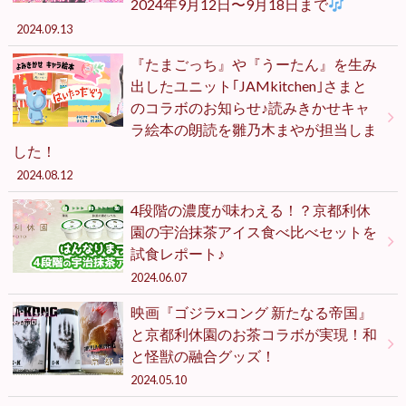
2024年9月12日〜9月18日まで
2024.09.13
『たまごっち』や『うーたん』を生み
出したユニット｢JAMkitchen｣さまと
のコラボのお知らせ♪読みきかせキャ
ラ絵本の朗読を雛乃木まやが担当しま
した！
2024.08.12
4段階の濃度が味わえる！？京都利休
園の宇治抹茶アイス食べ比べセットを
試食レポート♪
2024.06.07
映画『ゴジラxコング 新たなる帝国』
と京都利休園のお茶コラボが実現！和
と怪獣の融合グッズ！
2024.05.10