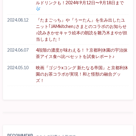
ルドリンクも！2024年9月12日〜9月18日まで
2024.08.12
『たまごっち』や『うーたん』を生み出したユ
ニット｢JAMkitchen｣さまとのコラボのお知らせ
♪読みきかせキャラ絵本の朗読を雛乃木まやが担
当しました！
2024.06.07
4段階の濃度が味わえる！？京都利休園の宇治抹
茶アイス食べ比べセットを試食レポート♪
2024.05.10
映画『ゴジラxコング 新たなる帝国』と京都利休
園のお茶コラボが実現！和と怪獣の融合グッ
ズ！