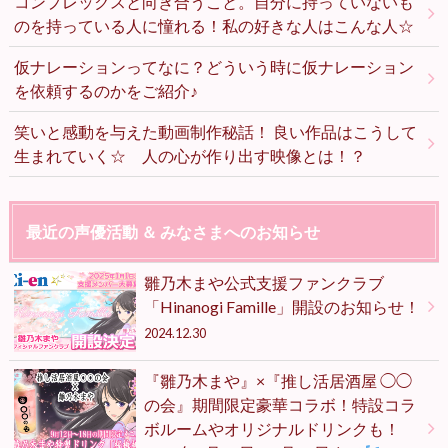
コンプレックスと向き合うこと。自分に持っていないも
のを持っている人に憧れる！私の好きな人はこんな人☆
仮ナレーションってなに？どういう時に仮ナレーション
を依頼するのかをご紹介♪
笑いと感動を与えた動画制作秘話！ 良い作品はこうして
生まれていく☆ 人の心が作り出す映像とは！？
最近の声優活動 ＆ みなさまへのお知らせ
雛乃木まや公式支援ファンクラブ
「Hinanogi Famille」開設のお知らせ！
2024.12.30
『雛乃木まや』×『推し活居酒屋 ◯◯
の会』期間限定豪華コラボ！特設コラ
ボルームやオリジナルドリンクも！