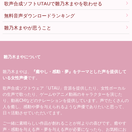
歌声合成ソフトUTAUで雛乃木まやを歌わせる
無料音声ダウンロードランキング
雛乃木まやが思うこと
雛乃木まやについて
雛乃木まやは、
『癒やし・感動・夢』をテーマとした声を提供して
いる女性声優
です。
歌声合成ソフトウェア「UTAU」音源を提供したり、女性ボーカル
の生声で歌ったり、ゲームやアニメ動画のキャラクターを演じた
り、動画CMなどのナレーションを提供しています。声でたくさんの
人を癒し、感動や夢を与えられるような声優でありたいと思って、
日々活動させていただいてます。
ご一緒に素晴らしい作品が創れることが何よりの喜びです。癒やす
声・感動を与える声・夢を与える声が必要になったら、お気軽にお