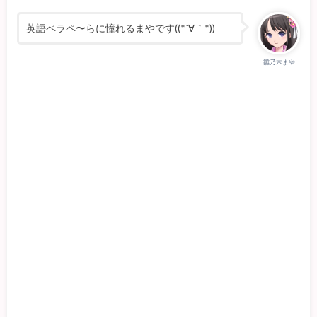
英語ペラペ〜らに憧れるまやです((*´∀｀*))
雛乃木まや