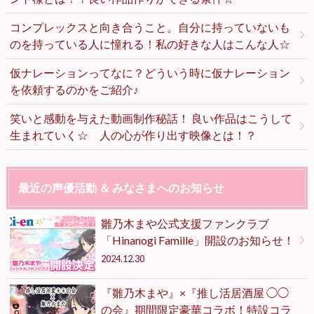
コンプレックスと向き合うこと。自分に持っていないも
のを持っている人に憧れる！私の好きな人はこんな人☆
仮ナレーションってなに？どういう時に仮ナレーション
を依頼するのかをご紹介♪
笑いと感動を与えた動画制作秘話！ 良い作品はこうして
生まれていく☆ 人の心が作り出す映像とは！？
最近の声優活動 ＆ みなさまへのお知らせ
雛乃木まや公式支援ファンクラブ
「Hinanogi Famille」開設のお知らせ！
2024.12.30
『雛乃木まや』×『推し活居酒屋 ◯◯
の会』期間限定豪華コラボ！特設コラ