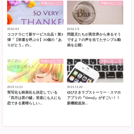
声優のおしごと
声優のおしごと
2016.4.5
2016.1.4
ココナラにて新サービス出品！第3
問題児たちが異世界から来るそう
弾「【幸運を呼ぶ☆】30個の「あ
ですよ？の声を当てたサンプル動
りがとう」の…
画を公開♪
声優のおしごと
声優のおしごと
2015.11.21
2015.11.20
実写化も映画化も決定している
ゆびさきラブストーリー・スマホ
「四月は君の嘘」音楽にも人にも
アプリの『Simeji』がすごい！！
恋できる素晴らしい…
新機能追加…