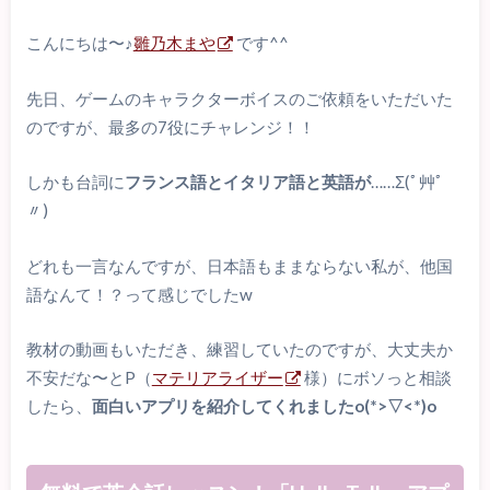
こんにちは〜♪
雛乃木まや
です^^
先日、ゲームのキャラクターボイスのご依頼をいただいた
のですが、最多の7役にチャレンジ！！
しかも台詞に
フランス語とイタリア語と英語が
……Σ(ﾟ艸ﾟ
〃)
どれも一言なんですが、日本語もままならない私が、他国
語なんて！？って感じでしたw
教材の動画もいただき、練習していたのですが、大丈夫か
不安だな〜とP（
マテリアライザー
様）にボソっと相談
したら、
面白いアプリを紹介してくれましたo(*>▽<*)o