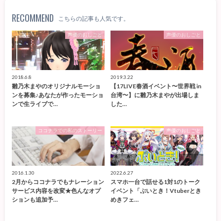
RECOMMEND
こちらの記事も人気です。
声優のおしごと
声優のおしごと
2018.6.8
2019.3.22
雛乃木まやのオリジナルモーショ
【17LIVE春酒イベント〜世界戦 in
ンを募集♪あなたが作ったモーショ
台湾〜】に雛乃木まやが出場しま
ンで生ライブで…
した…
ココナラでの私のストーリー
声優のおしごと
2016.1.30
2022.6.27
2月からココナラでもナレーション
スマホ一台で話せる1対1のトーク
サービス内容を改変★色んなオプ
イベント「ぶいとき！Vtuberとき
ションも追加予…
めきフェ…