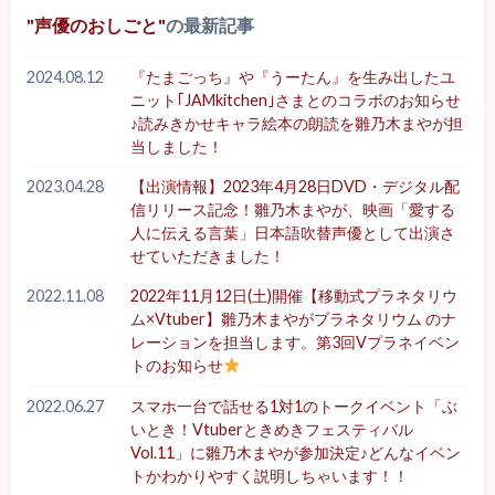
声優のおしごと
の最新記事
2024.08.12
『たまごっち』や『うーたん』を生み出したユ
ニット｢JAMkitchen｣さまとのコラボのお知らせ
♪読みきかせキャラ絵本の朗読を雛乃木まやが担
当しました！
2023.04.28
【出演情報】2023年4月28日DVD・デジタル配
信リリース記念！雛乃木まやが、映画「愛する
人に伝える言葉」日本語吹替声優として出演さ
せていただきました！
2022.11.08
2022年11月12日(土)開催【移動式プラネタリウ
ム×Vtuber】雛乃木まやがプラネタリウム のナ
レーションを担当します。第3回Vプラネイベン
トのお知らせ
2022.06.27
スマホ一台で話せる1対1のトークイベント「ぶ
いとき！Vtuberときめきフェスティバル
Vol.11」に雛乃木まやが参加決定♪どんなイベン
トかわかりやすく説明しちゃいます！！