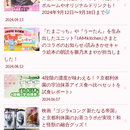
ボルームやオリジナルドリンクも！
2024年9月12日〜9月18日まで
2024.09.13
『たまごっち』や『うーたん』を生み
出したユニット｢JAMkitchen｣さまと
のコラボのお知らせ♪読みきかせキャ
ラ絵本の朗読を雛乃木まやが担当しま
した！
2024.08.12
4段階の濃度が味わえる！？京都利休
園の宇治抹茶アイス食べ比べセットを
試食レポート♪
2024.06.07
映画『ゴジラxコング 新たなる帝国』
と京都利休園のお茶コラボが実現！和
と怪獣の融合グッズ！