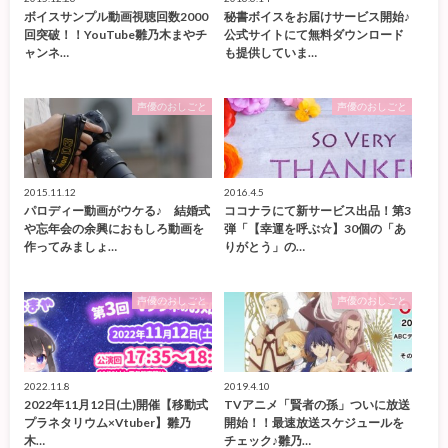
ボイスサンプル動画視聴回数2000
秘書ボイスをお届けサービス開始♪
回突破！！YouTube雛乃木まやチ
公式サイトにて無料ダウンロード
ャンネ…
も提供していま…
声優のおしごと
声優のおしごと
2015.11.12
2016.4.5
パロディー動画がウケる♪ 結婚式
ココナラにて新サービス出品！第3
や忘年会の余興におもしろ動画を
弾「【幸運を呼ぶ☆】30個の「あ
作ってみましょ…
りがとう」の…
声優のおしごと
声優のおしごと
2022.11.8
2019.4.10
2022年11月12日(土)開催【移動式
TVアニメ「賢者の孫」ついに放送
プラネタリウム×Vtuber】雛乃
開始！！最速放送スケジュールを
木…
チェック♪雛乃…