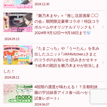
2024.12.30
『雛乃木まや』×『推し活居酒屋 ◯◯
の会』期間限定豪華コラボ！特設コラ
ボルームやオリジナルドリンクも！
2024年9月12日〜9月18日まで
2024.09.13
『たまごっち』や『うーたん』を生み
出したユニット｢JAMkitchen｣さまと
のコラボのお知らせ♪読みきかせキャ
ラ絵本の朗読を雛乃木まやが担当しま
した！
2024.08.12
4段階の濃度が味わえる！？京都利休
園の宇治抹茶アイス食べ比べセットを
試食レポート♪
2024.06.07