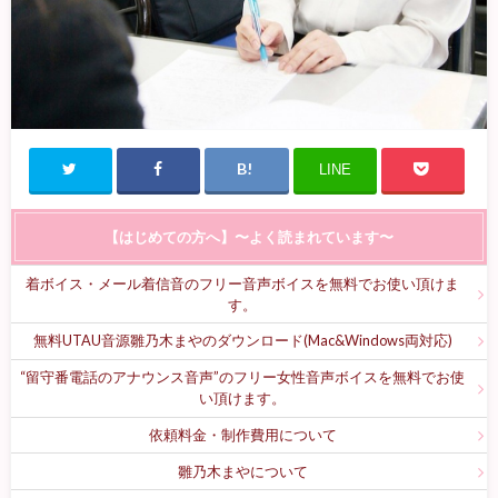
LINE
【はじめての方へ】〜よく読まれています〜
着ボイス・メール着信音のフリー音声ボイスを無料でお使い頂けま
す。
無料UTAU音源雛乃木まやのダウンロード(Mac&Windows両対応)
“留守番電話のアナウンス音声”のフリー女性音声ボイスを無料でお使
い頂けます。
依頼料金・制作費用について
雛乃木まやについて