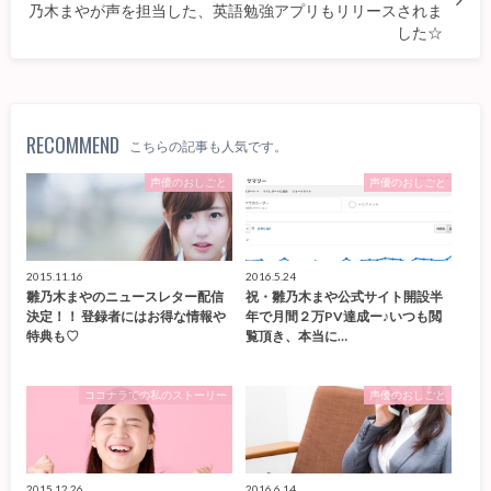
乃木まやが声を担当した、英語勉強アプリもリリースされま
した☆
RECOMMEND
こちらの記事も人気です。
声優のおしごと
声優のおしごと
2015.11.16
2016.5.24
雛乃木まやのニュースレター配信
祝・雛乃木まや公式サイト開設半
決定！！ 登録者にはお得な情報や
年で月間２万PV達成ー♪いつも閲
特典も♡
覧頂き、本当に…
ココナラでの私のストーリー
声優のおしごと
2015.12.26
2016.6.14