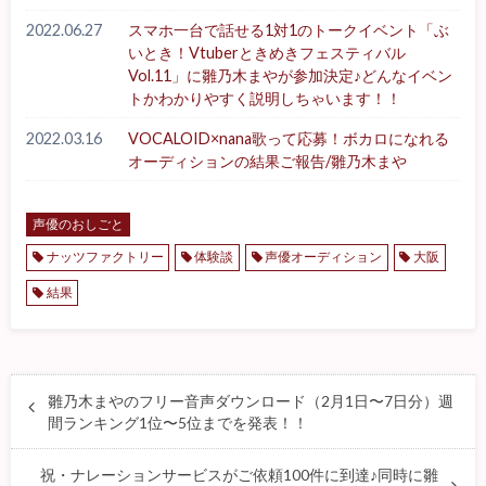
2022.06.27
スマホ一台で話せる1対1のトークイベント「ぶ
いとき！Vtuberときめきフェスティバル
Vol.11」に雛乃木まやが参加決定♪どんなイベン
トかわかりやすく説明しちゃいます！！
2022.03.16
VOCALOID×nana歌って応募！ボカロになれる
オーディションの結果ご報告/雛乃木まや
声優のおしごと
ナッツファクトリー
体験談
声優オーディション
大阪
結果
雛乃木まやのフリー音声ダウンロード（2月1日〜7日分）週
間ランキング1位〜5位までを発表！！
祝・ナレーションサービスがご依頼100件に到達♪同時に雛