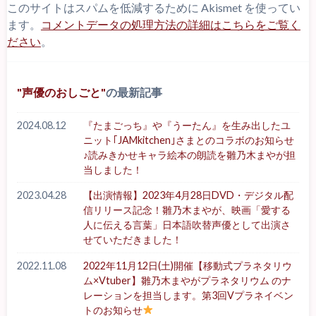
このサイトはスパムを低減するために Akismet を使ってい
ます。
コメントデータの処理方法の詳細はこちらをご覧く
ださい
。
声優のおしごと
の最新記事
2024.08.12
『たまごっち』や『うーたん』を生み出したユ
ニット｢JAMkitchen｣さまとのコラボのお知らせ
♪読みきかせキャラ絵本の朗読を雛乃木まやが担
当しました！
2023.04.28
【出演情報】2023年4月28日DVD・デジタル配
信リリース記念！雛乃木まやが、映画「愛する
人に伝える言葉」日本語吹替声優として出演さ
せていただきました！
2022.11.08
2022年11月12日(土)開催【移動式プラネタリウ
ム×Vtuber】雛乃木まやがプラネタリウム のナ
レーションを担当します。第3回Vプラネイベン
トのお知らせ