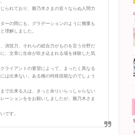
す。
演じられており、雛乃木さまの並々ならぬ人間力
クターの間にも、グラデーションのように幾重も
うと理解しました。
力、演技力、それらの総合力がものを言う分野だ
時に、文章に生命が吹き込まれる場を体験した気
のクライアントの要望によって、まったく異なる
人には出来ない、ある種の特殊技能なのでしょう
こまで出来る人は、きっと余りいらっしゃらない
ナレーションををお願いしましたが、雛乃木さま
。
幸いです。