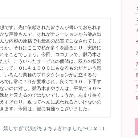
想です。先に依頼された皆さんが書いておられま
かな声優さんで、それがナレーションから滲み出
んな内容の原稿でも最高の品質でこなされてしま
うか。それはここで私が多くを語るより、実際に
れることでしょう。今回、ココナラで、雛乃木さ
たが、こういったサービスの価値は、双方の状況
よって、０にも１０００にもなるものだという気
、いろんな業種のプロダクションが乱立するな
ろでは常に７０が要求され、良くて９０、下手す
ないのに対し、雛乃木まやさんは、平気で８０〜
逸材と云えるのではないでしょうか。あまり長く
えすぎたり、返ってへんに思われるといけないの
きます。今回は、誠に有難うございました。
嬉しすぎて涙がちょちょぎれました〜(；ω；)