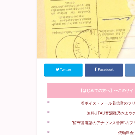
Twitter
Facebook
【はじめての方へ】〜このサイ
着ボイス・メール着信音のフ
無料UTAU音源雛乃木まやのダ
“留守番電話のアナウンス音声”の
依頼料金