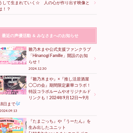
うして生まれていく☆ 人の心が作り出す映像と
は！？
最近の声優活動 ＆ みなさまへのお知らせ
雛乃木まや公式支援ファンクラブ
「Hinanogi Famille」開設のお知
らせ！
2024.12.30
『雛乃木まや』×『推し活居酒屋
◯◯の会』期間限定豪華コラボ！
特設コラボルームやオリジナルド
リンクも！2024年9月12日〜9月
18日まで
2024.09.13
『たまごっち』や『うーたん』を
生み出したユニット