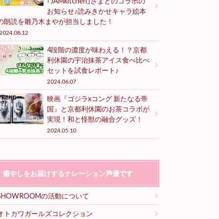
｢JAMkitchen｣さまとのコラボの
お知らせ♪読みきかせキャラ絵本
の朗読を雛乃木まやが担当しました！
2024.08.12
4段階の濃度が味わえる！？京都
利休園の宇治抹茶アイス食べ比べ
セットを試食レポート♪
2024.06.07
映画『ゴジラxコング 新たなる帝
国』と京都利休園のお茶コラボが
実現！和と怪獣の融合グッズ！
2024.05.10
癒やしをお届けするナレーション声優です
SHOWROOMの活動について
オトカワガールズコレクション