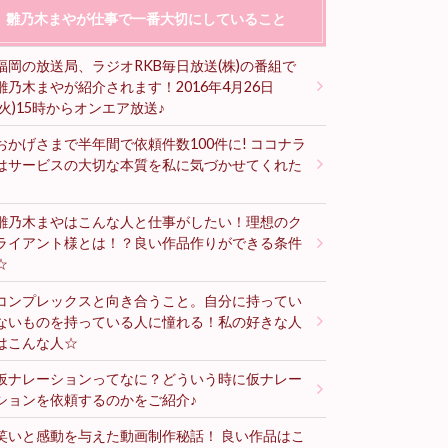
雛乃木まやが仕事で一番大切にしていること
福岡の放送局、ラジオRKB毎日放送(株)の番組で
雛乃木まやが紹介されます！2016年4月26日
(火)15時からオンエア放送♪
おかげさまで半年間で依頼件数100件に! ココナラ
はサービスの大切な本質を私に気づかせてくれた
♪
雛乃木まやはこんな人と仕事がしたい！理想のク
ライアント様とは！？良い作品作りができる条件
☆
コンプレックスと向き合うこと。自分に持ってい
ないものを持っている人に憧れる！私の好きな人
はこんな人☆
仮ナレーションってなに？どういう時に仮ナレー
ションを依頼するのかをご紹介♪
笑いと感動を与えた動画制作秘話！ 良い作品はこ