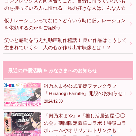
コンプレックスと向き合うこと。自分に持っていないも
のを持っている人に憧れる！私の好きな人はこんな人☆
仮ナレーションってなに？どういう時に仮ナレーション
を依頼するのかをご紹介♪
笑いと感動を与えた動画制作秘話！ 良い作品はこうして
生まれていく☆ 人の心が作り出す映像とは！？
最近の声優活動 ＆ みなさまへのお知らせ
雛乃木まや公式支援ファンクラブ
「Hinanogi Famille」開設のお知らせ！
2024.12.30
『雛乃木まや』×『推し活居酒屋 ◯◯
の会』期間限定豪華コラボ！特設コラ
ボルームやオリジナルドリンクも！