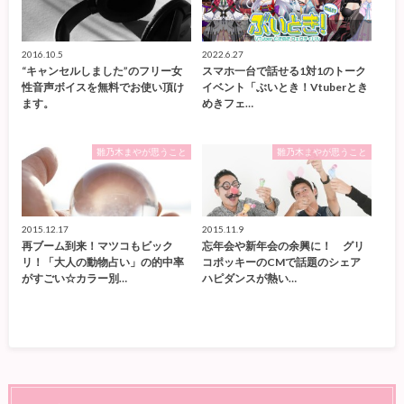
2016.10.5
2022.6.27
“キャンセルしました”のフリー女
スマホ一台で話せる1対1のトーク
性音声ボイスを無料でお使い頂け
イベント「ぶいとき！Vtuberとき
ます。
めきフェ…
雛乃木まやが思うこと
雛乃木まやが思うこと
2015.12.17
2015.11.9
再ブーム到来！マツコもビック
忘年会や新年会の余興に！ グリ
リ！「大人の動物占い」の的中率
コポッキーのCMで話題のシェア
がすごい☆カラー別…
ハピダンスが熱い…