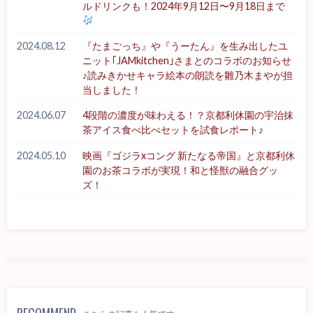
ルドリンクも！2024年9月12日〜9月18日まで
2024.08.12
『たまごっち』や『うーたん』を生み出したユ
ニット｢JAMkitchen｣さまとのコラボのお知らせ
♪読みきかせキャラ絵本の朗読を雛乃木まやが担
当しました！
2024.06.07
4段階の濃度が味わえる！？京都利休園の宇治抹
茶アイス食べ比べセットを試食レポート♪
2024.05.10
映画『ゴジラxコング 新たなる帝国』と京都利休
園のお茶コラボが実現！和と怪獣の融合グッ
ズ！