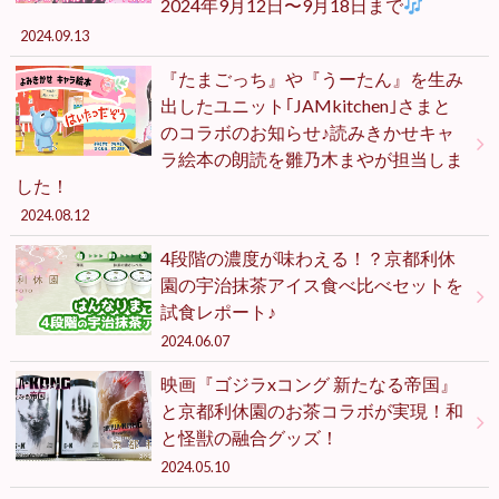
2024年9月12日〜9月18日まで
2024.09.13
『たまごっち』や『うーたん』を生み
出したユニット｢JAMkitchen｣さまと
のコラボのお知らせ♪読みきかせキャ
ラ絵本の朗読を雛乃木まやが担当しま
した！
2024.08.12
4段階の濃度が味わえる！？京都利休
園の宇治抹茶アイス食べ比べセットを
試食レポート♪
2024.06.07
映画『ゴジラxコング 新たなる帝国』
と京都利休園のお茶コラボが実現！和
と怪獣の融合グッズ！
2024.05.10