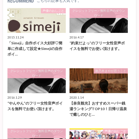
RECOMMEND
こちらの記事も人気です。
声優のおしごと
クレジットフリー・無料音声のダウン
ロード
2015.11.24
2016.4.17
「Simeji」自作ボイス大好評♡簡
“約束だよっ”のフリー女性音声ボ
単に作成して設定★Simejiの自作
イスを無料でお使い頂けます。
ボイ…
クレジットフリー・無料音声のダウン
雛乃木まやが思うこと
ロード
2016.1.29
2020.1.14
“やんやん”のフリー女性音声ボイ
【奈良観光】おすすめスーパー銭
スを無料でお使い頂けます。
湯ランキングTOP10！日帰り温泉
で癒しのひと…
クレジットフリー・無料音声のダウン
声優のおしごと
ロード