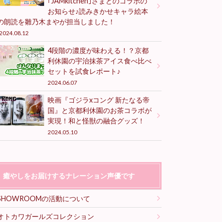
｢JAMkitchen｣さまとのコラボの
お知らせ♪読みきかせキャラ絵本
の朗読を雛乃木まやが担当しました！
2024.08.12
4段階の濃度が味わえる！？京都
利休園の宇治抹茶アイス食べ比べ
セットを試食レポート♪
2024.06.07
映画『ゴジラxコング 新たなる帝
国』と京都利休園のお茶コラボが
実現！和と怪獣の融合グッズ！
2024.05.10
癒やしをお届けするナレーション声優です
SHOWROOMの活動について
オトカワガールズコレクション