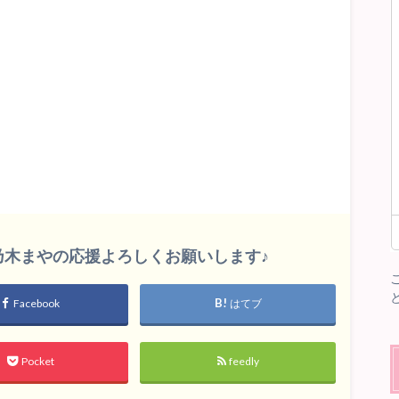
印
キ
ー
を
使
っ
て
く
だ
さ
い。
雛乃木まやの応援よろしくお願いします♪
Facebook
はてブ
Pocket
feedly