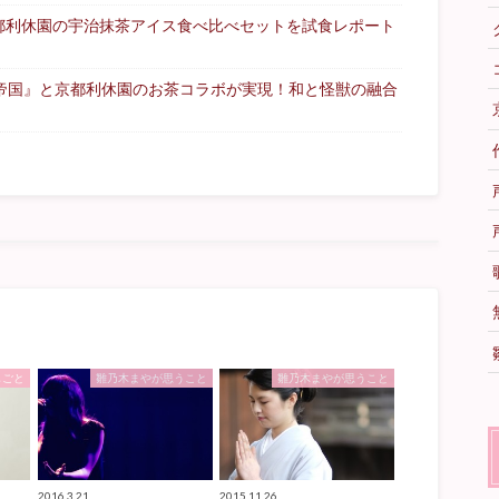
都利休園の宇治抹茶アイス食べ比べセットを試食レポート
る帝国』と京都利休園のお茶コラボが実現！和と怪獣の融合
しごと
雛乃木まやが思うこと
雛乃木まやが思うこと
2016.3.21
2015.11.26