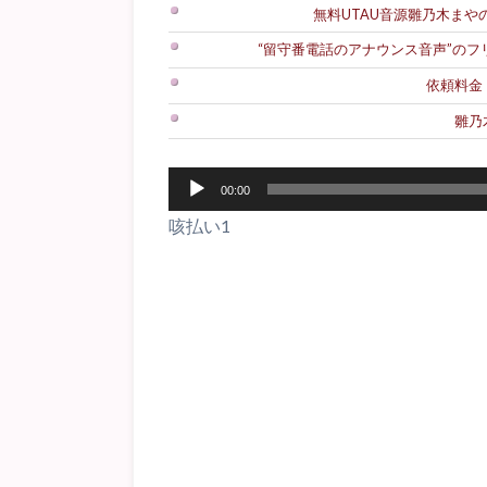
無料UTAU音源雛乃木まやのダ
“留守番電話のアナウンス音声”の
依頼料金
雛乃
音
00:00
声
咳払い1
プ
レ
ー
ヤ
ー