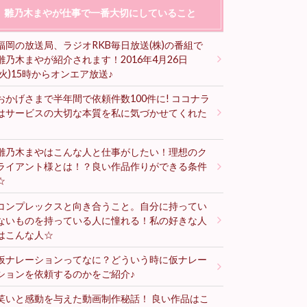
雛乃木まやが仕事で一番大切にしていること
福岡の放送局、ラジオRKB毎日放送(株)の番組で
雛乃木まやが紹介されます！2016年4月26日
(火)15時からオンエア放送♪
おかげさまで半年間で依頼件数100件に! ココナラ
はサービスの大切な本質を私に気づかせてくれた
♪
雛乃木まやはこんな人と仕事がしたい！理想のク
ライアント様とは！？良い作品作りができる条件
☆
コンプレックスと向き合うこと。自分に持ってい
ないものを持っている人に憧れる！私の好きな人
はこんな人☆
仮ナレーションってなに？どういう時に仮ナレー
ションを依頼するのかをご紹介♪
笑いと感動を与えた動画制作秘話！ 良い作品はこ