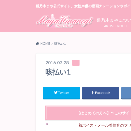
雛乃木まや公式サイト。女性声優の動画ナレーションやボイ
雛乃木まやにつ
ARTIST PROFILE
HOME
咳払い1
2016.03.28
咳払い1
Twitter
Facebook
【はじめての方へ】〜このサイ
着ボイス・メール着信音のフ