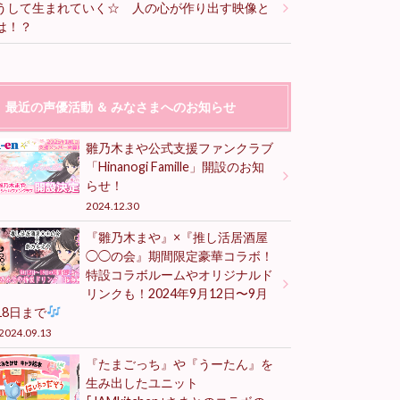
うして生まれていく☆ 人の心が作り出す映像と
は！？
最近の声優活動 ＆ みなさまへのお知らせ
雛乃木まや公式支援ファンクラブ
「Hinanogi Famille」開設のお知
らせ！
2024.12.30
『雛乃木まや』×『推し活居酒屋
◯◯の会』期間限定豪華コラボ！
特設コラボルームやオリジナルド
リンクも！2024年9月12日〜9月
18日まで
2024.09.13
『たまごっち』や『うーたん』を
生み出したユニット