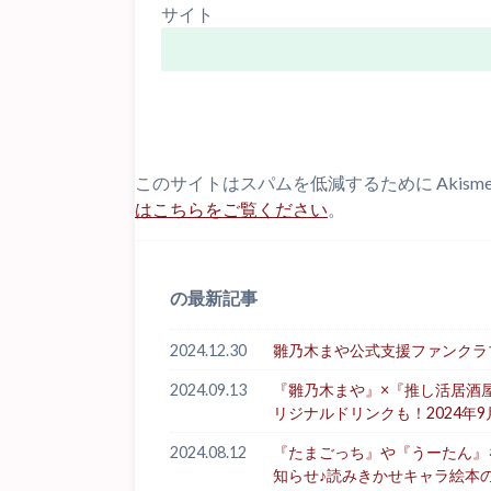
サイト
このサイトはスパムを低減するために Akism
はこちらをご覧ください
。
の最新記事
2024.12.30
雛乃木まや公式支援ファンクラブ「Hi
2024.09.13
『雛乃木まや』×『推し活居酒
リジナルドリンクも！2024年9
2024.08.12
『たまごっち』や『うーたん』を生
知らせ♪読みきかせキャラ絵本