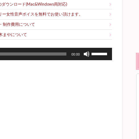
ウンロード(Mac&Windows両対応)
フリー女性音声ボイスを無料でお使い頂けます。
・制作費用について
木まやについて
ボ
00:00
リ
ュ
ー
ム
調
節
に
は
上
下
矢