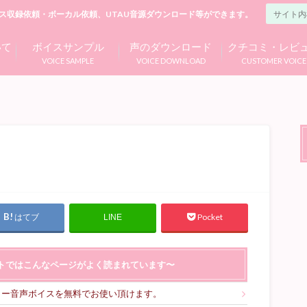
ス収録依頼・ボーカル依頼、UTAU音源ダウンロード等ができます。
いて
ボイスサンプル
声のダウンロード
クチコミ・レビ
VOICE SAMPLE
VOICE DOWNLOAD
CUSTOMER VOICE
はてブ
Pocket
LINE
トではこんなページがよく読まれています〜
リー音声ボイスを無料でお使い頂けます。