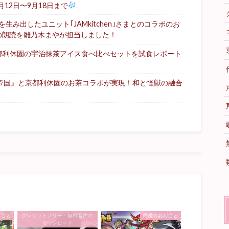
月12日〜9月18日まで
み出したユニット｢JAMkitchen｣さまとのコラボのお
の朗読を雛乃木まやが担当しました！
都利休園の宇治抹茶アイス食べ比べセットを試食レポート
る帝国』と京都利休園のお茶コラボが実現！和と怪獣の融合
しごと
クレジットフリー・無料音声の
声優のおしごと
ダウンロード