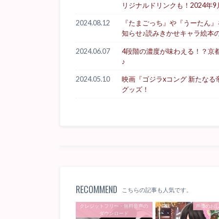
リジナルドリンクも！2024年9
2024.08.12
『たまごっち』や『うーたん』を生
知らせ♪読みきかせキャラ絵本
2024.06.07
4段階の濃度が味わえる！？京
♪
2024.05.10
映画『ゴジラxコング 新たな
グッズ！
RECOMMEND
こちらの記事も人気です。
クレジットフリー・無料音声の
声優のお
ダウンロード