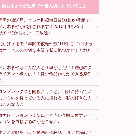
雛乃木まやが仕事で一番大切にしていること
福岡の放送局、ラジオRKB毎日放送(株)の番組で
雛乃木まやが紹介されます！2016年4月26日
(火)15時からオンエア放送♪
おかげさまで半年間で依頼件数100件に! ココナラ
はサービスの大切な本質を私に気づかせてくれた
♪
雛乃木まやはこんな人と仕事がしたい！理想のク
ライアント様とは！？良い作品作りができる条件
☆
コンプレックスと向き合うこと。自分に持ってい
ないものを持っている人に憧れる！私の好きな人
はこんな人☆
仮ナレーションってなに？どういう時に仮ナレー
ションを依頼するのかをご紹介♪
笑いと感動を与えた動画制作秘話！ 良い作品はこ