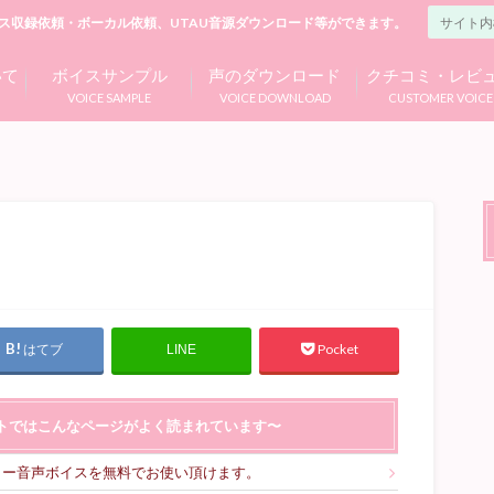
ス収録依頼・ボーカル依頼、UTAU音源ダウンロード等ができます。
いて
ボイスサンプル
声のダウンロード
クチコミ・レビ
VOICE SAMPLE
VOICE DOWNLOAD
CUSTOMER VOICE
はてブ
Pocket
LINE
トではこんなページがよく読まれています〜
リー音声ボイスを無料でお使い頂けます。