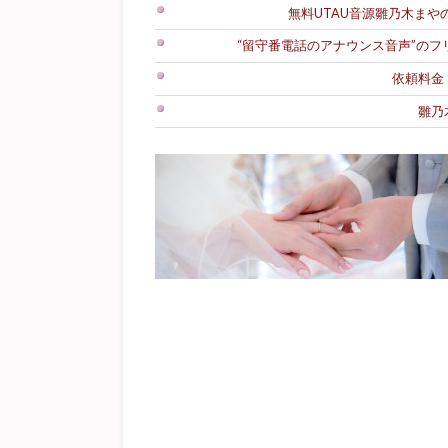
無料UTAU音源雛乃木まやのダ
“留守番電話のアナウンス音声”の
依頼料金
雛乃