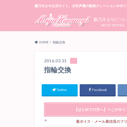
雛乃木まや公式サイト。女性声優の動画ナレーションやボイ
雛乃木まやにつ
ARTIST PROFILE
HOME
指輪交換
2016.03.31
指輪交換
Twitter
Facebook
【はじめての方へ】〜このサイ
着ボイス・メール着信音のフ