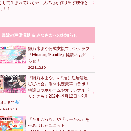
うして生まれていく☆ 人の心が作り出す映像と
は！？
最近の声優活動 ＆ みなさまへのお知らせ
雛乃木まや公式支援ファンクラブ
「Hinanogi Famille」開設のお知
らせ！
2024.12.30
『雛乃木まや』×『推し活居酒屋
◯◯の会』期間限定豪華コラボ！
特設コラボルームやオリジナルド
リンクも！2024年9月12日〜9月
18日まで
2024.09.13
『たまごっち』や『うーたん』を
生み出したユニット