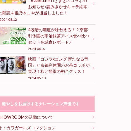
｢JAMkitchen｣さまとのコラボの
お知らせ♪読みきかせキャラ絵本
の朗読を雛乃木まやが担当しました！
2024.08.12
4段階の濃度が味わえる！？京都
利休園の宇治抹茶アイス食べ比べ
セットを試食レポート♪
2024.06.07
映画『ゴジラxコング 新たなる帝
国』と京都利休園のお茶コラボが
実現！和と怪獣の融合グッズ！
2024.05.10
癒やしをお届けするナレーション声優です
SHOWROOMの活動について
オトカワガールズコレクション