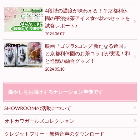
4段階の濃度が味わえる！？京都利休
園の宇治抹茶アイス食べ比べセットを
試食レポート♪
2024.06.07
映画『ゴジラxコング 新たなる帝国』
と京都利休園のお茶コラボが実現！和
と怪獣の融合グッズ！
2024.05.10
癒やしをお届けするナレーション声優です
SHOWROOMの活動について
オトカワガールズコレクション
クレジットフリー・無料音声のダウンロード