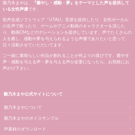
雛乃木まやは、
『癒やし・感動・夢』をテーマとした声を提供して
いる女性声優
です。
歌声合成ソフトウェア「UTAU」音源を提供したり、女性ボーカル
の生声で歌ったり、ゲームやアニメ動画のキャラクターを演じた
り、動画CMなどのナレーションを提供しています。声でたくさんの
人を癒し、感動や夢を与えられるような声優でありたいと思って、
日々活動させていただいてます。
ご一緒に素晴らしい作品が創れることが何よりの喜びです。癒やす
声・感動を与える声・夢を与える声が必要になったら、お気軽にお
声がけ下さい。
雛乃木まや公式サイトについて
雛乃木まやについて
雛乃木まやのボイスサンプル
声素材のダウンロード