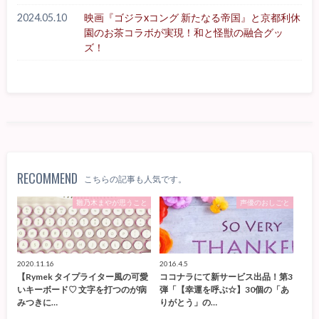
2024.05.10
映画『ゴジラxコング 新たなる帝国』と京都利休
園のお茶コラボが実現！和と怪獣の融合グッ
ズ！
RECOMMEND
こちらの記事も人気です。
雛乃木まやが思うこと
声優のおしごと
2020.11.16
2016.4.5
【Rymek タイプライター風の可愛
ココナラにて新サービス出品！第3
いキーボード♡ 文字を打つのが病
弾「【幸運を呼ぶ☆】30個の「あ
みつきに…
りがとう」の…