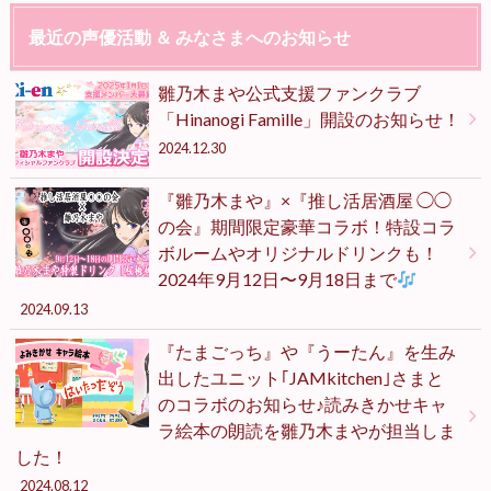
最近の声優活動 ＆ みなさまへのお知らせ
雛乃木まや公式支援ファンクラブ
「Hinanogi Famille」開設のお知らせ！
2024.12.30
『雛乃木まや』×『推し活居酒屋 ◯◯
の会』期間限定豪華コラボ！特設コラ
ボルームやオリジナルドリンクも！
2024年9月12日〜9月18日まで
2024.09.13
『たまごっち』や『うーたん』を生み
出したユニット｢JAMkitchen｣さまと
のコラボのお知らせ♪読みきかせキャ
ラ絵本の朗読を雛乃木まやが担当しま
した！
2024.08.12