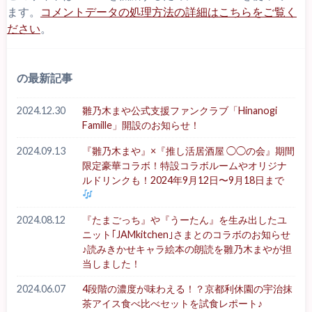
ます。
コメントデータの処理方法の詳細はこちらをご覧く
ださい
。
の最新記事
2024.12.30
雛乃木まや公式支援ファンクラブ「Hinanogi
Famille」開設のお知らせ！
2024.09.13
『雛乃木まや』×『推し活居酒屋 ◯◯の会』期間
限定豪華コラボ！特設コラボルームやオリジナ
ルドリンクも！2024年9月12日〜9月18日まで
2024.08.12
『たまごっち』や『うーたん』を生み出したユ
ニット｢JAMkitchen｣さまとのコラボのお知らせ
♪読みきかせキャラ絵本の朗読を雛乃木まやが担
当しました！
2024.06.07
4段階の濃度が味わえる！？京都利休園の宇治抹
茶アイス食べ比べセットを試食レポート♪