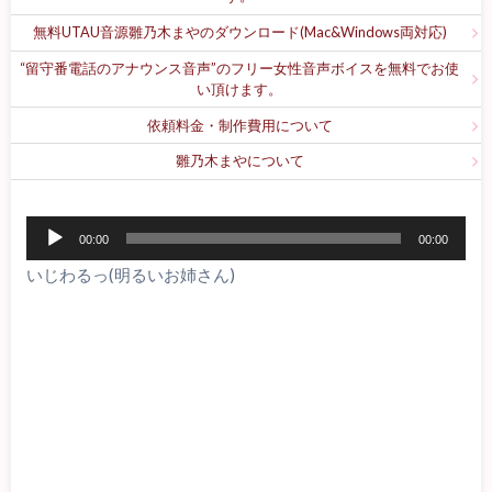
無料UTAU音源雛乃木まやのダウンロード(Mac&Windows両対応)
“留守番電話のアナウンス音声”のフリー女性音声ボイスを無料でお使
い頂けます。
依頼料金・制作費用について
雛乃木まやについて
音
00:00
00:00
声
いじわるっ(明るいお姉さん)
プ
レ
ー
ヤ
ー