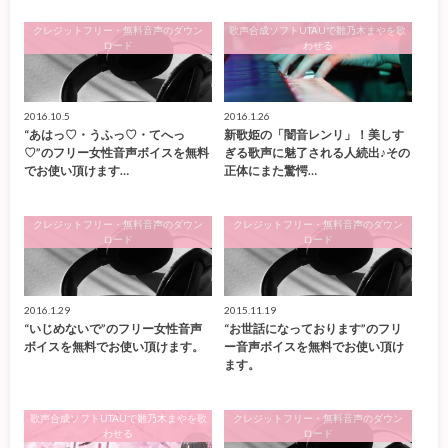
クレジットフリー・無料音声のダウン
歌声合成ソフトUTAUで雛乃木まやを歌
ロード
わせる
2016.10.5
2016.1.26
“あはっ♡・うふっ♡・てへっ
新歌姫の「闇音レンリ」！美しす
♡”のフリー女性音声ボイスを無料
ぎる歌声に魅了される人続出♪その
でお使い頂けます…
正体にまた驚愕…
クレジットフリー・無料音声のダウン
クレジットフリー・無料音声のダウン
ロード
ロード
2016.1.29
2015.11.19
“いじめないで”のフリー女性音声
“お世話になっております”のフリ
ボイスを無料でお使い頂けます。
ー音声ボイスを無料でお使い頂け
ます。
歌声合成ソフトUTAUで雛乃木まやを歌
クレジットフリー・無料音声のダウン
わせる
ロード