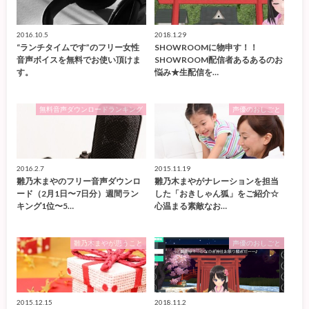
2016.10.5
2018.1.29
“ランチタイムです”のフリー女性
SHOWROOMに物申す！！
音声ボイスを無料でお使い頂けま
SHOWROOM配信者あるあるのお
す。
悩み★生配信を…
無料音声ダウンロードランキング
声優のおしごと
2016.2.7
2015.11.19
雛乃木まやのフリー音声ダウンロ
雛乃木まやがナレーションを担当
ード（2月1日〜7日分）週間ラン
した「おきしゃん狐」をご紹介☆
キング1位〜5…
心温まる素敵なお…
雛乃木まやが思うこと
声優のおしごと
2015.12.15
2018.11.2