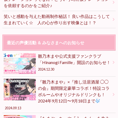
を依頼するのかをご紹介♪
笑いと感動を与えた動画制作秘話！ 良い作品はこうして
生まれていく☆ 人の心が作り出す映像とは！？
最近の声優活動 ＆ みなさまへのお知らせ
雛乃木まや公式支援ファンクラブ
「Hinanogi Famille」開設のお知らせ！
2024.12.30
『雛乃木まや』×『推し活居酒屋 ◯◯
の会』期間限定豪華コラボ！特設コラ
ボルームやオリジナルドリンクも！
2024年9月12日〜9月18日まで
2024.09.13