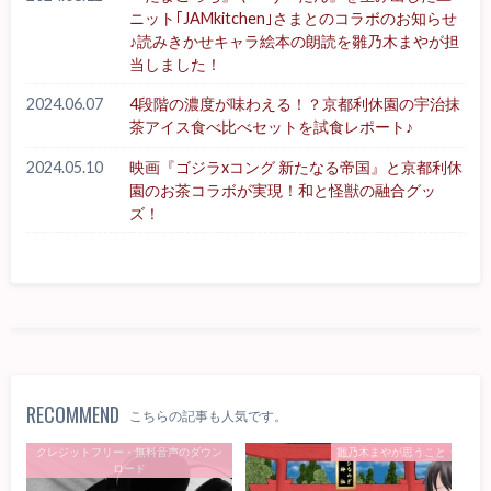
ニット｢JAMkitchen｣さまとのコラボのお知らせ
♪読みきかせキャラ絵本の朗読を雛乃木まやが担
当しました！
2024.06.07
4段階の濃度が味わえる！？京都利休園の宇治抹
茶アイス食べ比べセットを試食レポート♪
2024.05.10
映画『ゴジラxコング 新たなる帝国』と京都利休
園のお茶コラボが実現！和と怪獣の融合グッ
ズ！
RECOMMEND
こちらの記事も人気です。
クレジットフリー・無料音声のダウン
雛乃木まやが思うこと
ロード