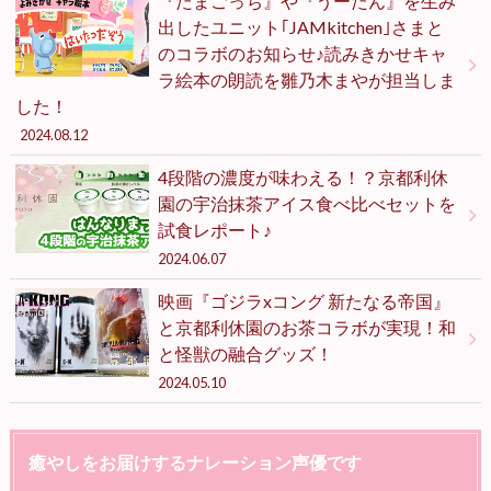
『たまごっち』や『うーたん』を生み
出したユニット｢JAMkitchen｣さまと
のコラボのお知らせ♪読みきかせキャ
ラ絵本の朗読を雛乃木まやが担当しま
した！
2024.08.12
4段階の濃度が味わえる！？京都利休
園の宇治抹茶アイス食べ比べセットを
試食レポート♪
2024.06.07
映画『ゴジラxコング 新たなる帝国』
と京都利休園のお茶コラボが実現！和
と怪獣の融合グッズ！
2024.05.10
癒やしをお届けするナレーション声優です