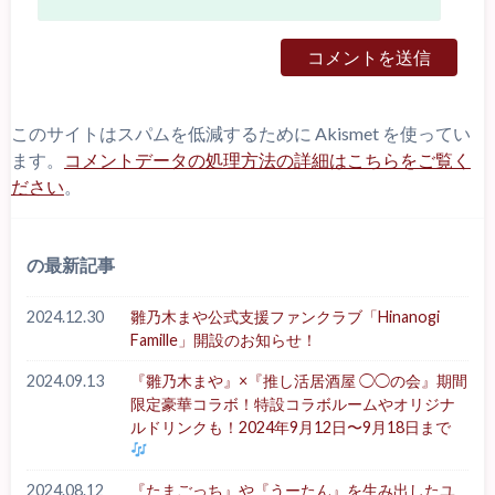
このサイトはスパムを低減するために Akismet を使ってい
ます。
コメントデータの処理方法の詳細はこちらをご覧く
ださい
。
の最新記事
2024.12.30
雛乃木まや公式支援ファンクラブ「Hinanogi
Famille」開設のお知らせ！
2024.09.13
『雛乃木まや』×『推し活居酒屋 ◯◯の会』期間
限定豪華コラボ！特設コラボルームやオリジナ
ルドリンクも！2024年9月12日〜9月18日まで
2024.08.12
『たまごっち』や『うーたん』を生み出したユ