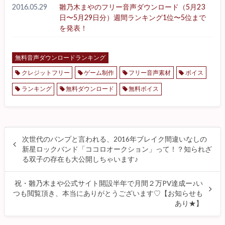
2016.05.29
雛乃木まやのフリー音声ダウンロード（5月23
日〜5月29日分）週間ランキング1位〜5位まで
を発表！
無料音声ダウンロードランキング
クレジットフリー
ゲーム制作
フリー音声素材
ボイス
ランキング
無料ダウンロード
無料ボイス
次世代のバンプと言われる、2016年ブレイク間違いなしの
新星ロックバンド「ココロオークション」って！？知られざ
る双子の存在も大公開しちゃいます♪
祝・雛乃木まや公式サイト開設半年で月間２万PV達成ー♪い
つも閲覧頂き、本当にありがとうございます♡【お知らせも
あり★】