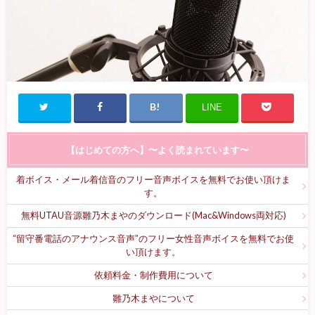
LINE
【はじめての方へ】〜よく読まれています〜
着ボイス・メール着信音のフリー音声ボイスを無料でお使い頂けま
す。
無料UTAU音源雛乃木まやのダウンロード(Mac&Windows両対応)
“留守番電話のアナウンス音声”のフリー女性音声ボイスを無料でお使
い頂けます。
依頼料金・制作費用について
雛乃木まやについて