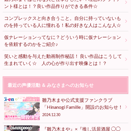
ント様とは！？良い作品作りができる条件☆
コンプレックスと向き合うこと。自分に持っていないも
のを持っている人に憧れる！私の好きな人はこんな人☆
仮ナレーションってなに？どういう時に仮ナレーション
を依頼するのかをご紹介♪
笑いと感動を与えた動画制作秘話！ 良い作品はこうして
生まれていく☆ 人の心が作り出す映像とは！？
最近の声優活動 ＆ みなさまへのお知らせ
雛乃木まや公式支援ファンクラブ
「Hinanogi Famille」開設のお知らせ！
2024.12.30
『雛乃木まや』×『推し活居酒屋 ◯◯