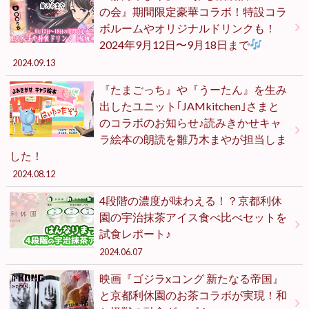
の会』期間限定豪華コラボ！特設コラ
ボルームやオリジナルドリンクも！
2024年9月12日〜9月18日まで
2024.09.13
『たまごっち』や『うーたん』を生み
出したユニット｢JAMkitchen｣さまと
のコラボのお知らせ♪読みきかせキャ
ラ絵本の朗読を雛乃木まやが担当しま
した！
2024.08.12
4段階の濃度が味わえる！？京都利休
園の宇治抹茶アイス食べ比べセットを
試食レポート♪
2024.06.07
映画『ゴジラxコング 新たなる帝国』
と京都利休園のお茶コラボが実現！和