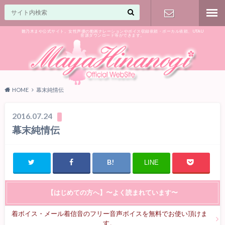
雛乃木まや公式サイト。女性声優の動画ナレーションやボイス収録依頼・ボーカル依頼、UTAU
音源ダウンロード等ができます。
ご相談はお
気軽に♪
HOME
幕末純情伝
2016.07.24
幕末純情伝
LINE
【はじめての方へ】〜よく読まれています〜
着ボイス・メール着信音のフリー音声ボイスを無料でお使い頂けま
す。