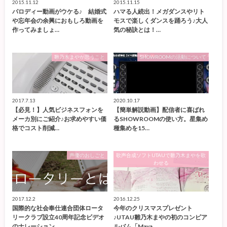
2015.11.12
2015.11.15
パロディー動画がウケる♪ 結婚式
ハマる人続出！メガダンスやリト
や忘年会の余興におもしろ動画を
モスで楽しくダンスを踊ろう♪大人
作ってみましょ…
気の秘訣とは！…
雛乃木まやが思うこと
SHOWROOMの活動について
2017.7.13
2020.10.17
【必見！】人気ビジネスフォンを
【簡単解説動画】配信者に喜ばれ
メーカ別にご紹介♪お求めやすい価
るSHOWROOMの使い方。星集め
格でコスト削減…
種集めを15…
声優のおしごと
歌声合成ソフトUTAUで雛乃木まやを歌
わせる
2017.12.2
2016.12.25
国際的な社会奉仕連合団体ロータ
今年のクリスマスプレゼント
リークラブ設立40周年記念ビデオ
♪UTAU雛乃木まやの初のコンピア
のナレーション…
ルバム「Maya…