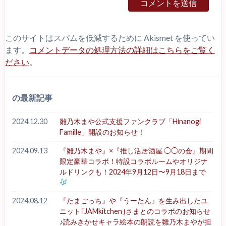
このサイトはスパムを低減するために Akismet を使ってい
ます。
コメントデータの処理方法の詳細はこちらをご覧く
ださい
。
の最新記事
2024.12.30
雛乃木まや公式支援ファンクラブ「Hinanogi
Famille」開設のお知らせ！
2024.09.13
『雛乃木まや』×『推し活居酒屋 ◯◯の会』期間
限定豪華コラボ！特設コラボルームやオリジナ
ルドリンクも！2024年9月12日〜9月18日まで
2024.08.12
『たまごっち』や『うーたん』を生み出したユ
ニット｢JAMkitchen｣さまとのコラボのお知らせ
♪読みきかせキャラ絵本の朗読を雛乃木まやが担