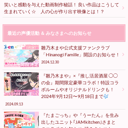
笑いと感動を与えた動画制作秘話！ 良い作品はこうして
生まれていく☆ 人の心が作り出す映像とは！？
最近の声優活動 ＆ みなさまへのお知らせ
雛乃木まや公式支援ファンクラブ
「Hinanogi Famille」開設のお知らせ！
2024.12.30
『雛乃木まや』×『推し活居酒屋 ◯◯
の会』期間限定豪華コラボ！特設コラ
ボルームやオリジナルドリンクも！
2024年9月12日〜9月18日まで
2024.09.13
『たまごっち』や『うーたん』を生み
出したユニット｢JAMkitchen｣さまと