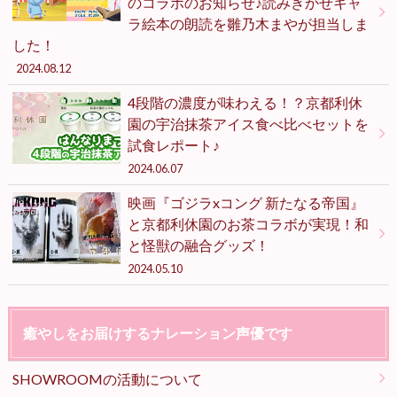
のコラボのお知らせ♪読みきかせキャ
ラ絵本の朗読を雛乃木まやが担当しま
した！
2024.08.12
4段階の濃度が味わえる！？京都利休
園の宇治抹茶アイス食べ比べセットを
試食レポート♪
2024.06.07
映画『ゴジラxコング 新たなる帝国』
と京都利休園のお茶コラボが実現！和
と怪獣の融合グッズ！
2024.05.10
癒やしをお届けするナレーション声優です
SHOWROOMの活動について