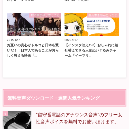
雛乃木まやが思うこと
雛乃木まやが思うこと
2015.12.7
2020.8.17
お互いの真心がトルコと日本を繋
【インスタ映えOK】おしゃれに着
いだ！！日本人であることが誇ら
せ替えできる人形ぬいぐるみチャ
しく思える映画「…
ーム『イーマリ…
無料音声ダウンロード・週間人気ランキング
“留守番電話のアナウンス音声”のフリー女
性音声ボイスを無料でお使い頂けます。