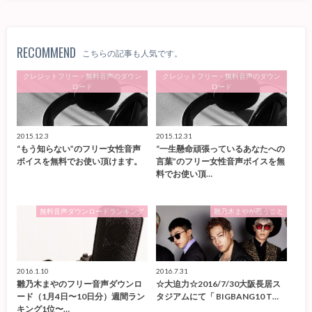
RECOMMEND
こちらの記事も人気です。
クレジットフリー・無料音声のダウン
クレジットフリー・無料音声のダウン
ロード
ロード
2015.12.3
2015.12.31
“もう知らない”のフリー女性音声
“一生懸命頑張っているあなたへの
ボイスを無料でお使い頂けます。
言葉”のフリー女性音声ボイスを無
料でお使い頂…
無料音声ダウンロードランキング
雛乃木まやが思うこと
2016.1.10
2016.7.31
雛乃木まやのフリー音声ダウンロ
☆大迫力☆2016/7/30大阪長居ス
ード（1月4日〜10日分）週間ラン
タジアムにて「 BIGBANG10 T…
キング1位〜…