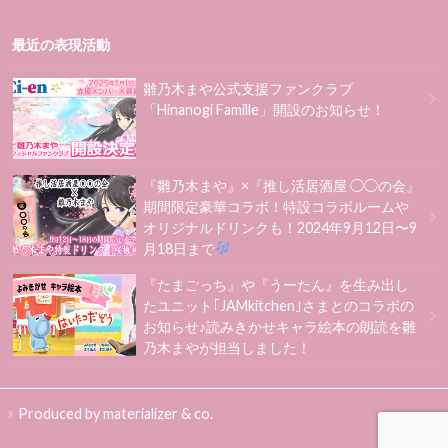
最近の表現活動
雛乃木まや公式支援ファンクラブ
「Hinanogi Famille」開設のお知らせ！
『雛乃木まや』×『推し活居酒屋 ◯◯の会』
期間限定豪華コラボ！特設コラボルームや
オリジナルドリンクも！2024年9月12日〜9
月18日まで
『たまごっち』や『うーたん』を生み出し
たユニット｢JAMkitchen｣さまとのコラボの
お知らせ♪読みきかせキャラ絵本の朗読を雛
乃木まやが担当しました！
Produced by materializer & co.