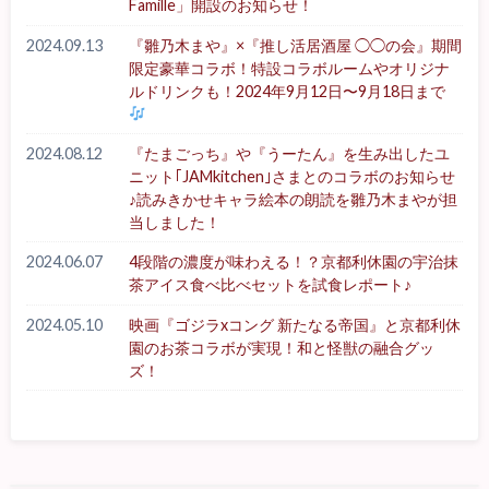
Famille」開設のお知らせ！
2024.09.13
『雛乃木まや』×『推し活居酒屋 ◯◯の会』期間
限定豪華コラボ！特設コラボルームやオリジナ
ルドリンクも！2024年9月12日〜9月18日まで
2024.08.12
『たまごっち』や『うーたん』を生み出したユ
ニット｢JAMkitchen｣さまとのコラボのお知らせ
♪読みきかせキャラ絵本の朗読を雛乃木まやが担
当しました！
2024.06.07
4段階の濃度が味わえる！？京都利休園の宇治抹
茶アイス食べ比べセットを試食レポート♪
2024.05.10
映画『ゴジラxコング 新たなる帝国』と京都利休
園のお茶コラボが実現！和と怪獣の融合グッ
ズ！