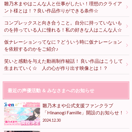
雛乃木まやはこんな人と仕事がしたい！理想のクライア
ント様とは！？良い作品作りができる条件☆
コンプレックスと向き合うこと。自分に持っていないも
のを持っている人に憧れる！私の好きな人はこんな人☆
仮ナレーションってなに？どういう時に仮ナレーション
を依頼するのかをご紹介♪
笑いと感動を与えた動画制作秘話！ 良い作品はこうして
生まれていく☆ 人の心が作り出す映像とは！？
最近の声優活動 ＆ みなさまへのお知らせ
雛乃木まや公式支援ファンクラブ
「Hinanogi Famille」開設のお知らせ！
2024.12.30