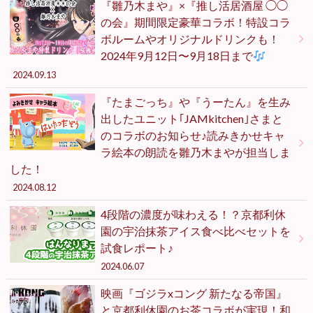
『雛乃木まや』×『推し活居酒屋 ◯◯
の会』期間限定豪華コラボ！特設コラ
ボルームやオリジナルドリンクも！
2024年9月12日〜9月18日まで
2024.09.13
『たまごっち』や『うーたん』を生み
出したユニット｢JAMkitchen｣さまと
のコラボのお知らせ♪読みきかせキャ
ラ絵本の朗読を雛乃木まやが担当しま
した！
2024.08.12
4段階の濃度が味わえる！？京都利休
園の宇治抹茶アイス食べ比べセットを
試食レポート♪
2024.06.07
映画『ゴジラxコング 新たなる帝国』
と京都利休園のお茶コラボが実現！和