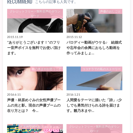
RECOMMEND
こちらの記事も人気です。
クレジットフリー・無料音声のダウン
声優のおしごと
ロード
2015.11.19
2015.11.12
“ありがとうございます！”のフリ
パロディー動画がウケる♪ 結婚式
ー音声ボイスを無料でお使い頂け
や忘年会の余興におもしろ動画を
ます。
作ってみましょ…
雛乃木まやが思うこと
ココナラでの私のストーリー
2016.6.11
2016.1.21
声優・林原めぐみの女性声優ブー
人間愛をテーマに描いた「詩」♪少
ムの光と影。現在の声優ブームの
しでも勇気付けられる詩を届けま
在り方とは？ 今…
す。雛乃木まや…
オトカワガールズコレクション
クレジットフリー・無料音声のダウン
ロード