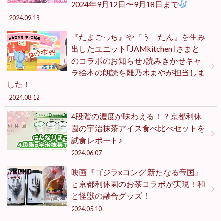
2024年9月12日〜9月18日まで
2024.09.13
『たまごっち』や『うーたん』を生み
出したユニット｢JAMkitchen｣さまと
のコラボのお知らせ♪読みきかせキャ
ラ絵本の朗読を雛乃木まやが担当しま
した！
2024.08.12
4段階の濃度が味わえる！？京都利休
園の宇治抹茶アイス食べ比べセットを
試食レポート♪
2024.06.07
映画『ゴジラxコング 新たなる帝国』
と京都利休園のお茶コラボが実現！和
と怪獣の融合グッズ！
2024.05.10