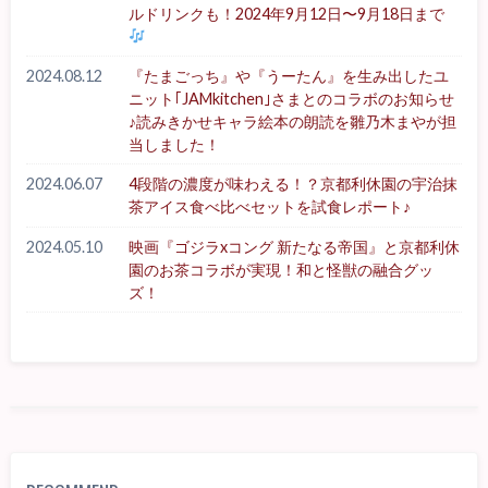
ルドリンクも！2024年9月12日〜9月18日まで
2024.08.12
『たまごっち』や『うーたん』を生み出したユ
ニット｢JAMkitchen｣さまとのコラボのお知らせ
♪読みきかせキャラ絵本の朗読を雛乃木まやが担
当しました！
2024.06.07
4段階の濃度が味わえる！？京都利休園の宇治抹
茶アイス食べ比べセットを試食レポート♪
2024.05.10
映画『ゴジラxコング 新たなる帝国』と京都利休
園のお茶コラボが実現！和と怪獣の融合グッ
ズ！