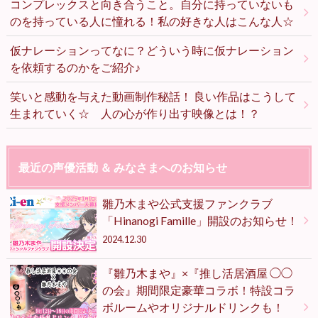
コンプレックスと向き合うこと。自分に持っていないも
のを持っている人に憧れる！私の好きな人はこんな人☆
仮ナレーションってなに？どういう時に仮ナレーション
を依頼するのかをご紹介♪
笑いと感動を与えた動画制作秘話！ 良い作品はこうして
生まれていく☆ 人の心が作り出す映像とは！？
最近の声優活動 ＆ みなさまへのお知らせ
雛乃木まや公式支援ファンクラブ
「Hinanogi Famille」開設のお知らせ！
2024.12.30
『雛乃木まや』×『推し活居酒屋 ◯◯
の会』期間限定豪華コラボ！特設コラ
ボルームやオリジナルドリンクも！