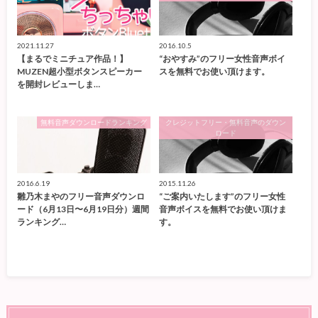
2021.11.27
2016.10.5
【まるでミニチュア作品！】
“おやすみ”のフリー女性音声ボイ
MUZEN超小型ボタンスピーカー
スを無料でお使い頂けます。
を開封レビューしま…
無料音声ダウンロードランキング
クレジットフリー・無料音声のダウン
ロード
2016.6.19
2015.11.26
雛乃木まやのフリー音声ダウンロ
“ご案内いたします”のフリー女性
ード（6月13日〜6月19日分）週間
音声ボイスを無料でお使い頂けま
ランキング…
す。