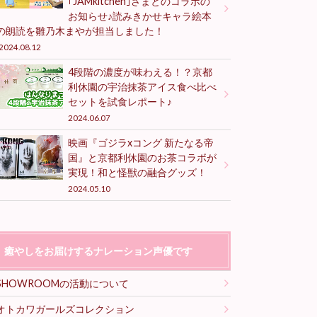
｢JAMkitchen｣さまとのコラボの
お知らせ♪読みきかせキャラ絵本
の朗読を雛乃木まやが担当しました！
2024.08.12
4段階の濃度が味わえる！？京都
利休園の宇治抹茶アイス食べ比べ
セットを試食レポート♪
2024.06.07
映画『ゴジラxコング 新たなる帝
国』と京都利休園のお茶コラボが
実現！和と怪獣の融合グッズ！
2024.05.10
癒やしをお届けするナレーション声優です
SHOWROOMの活動について
オトカワガールズコレクション