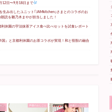
月12日〜9月18日まで
み出したユニット｢JAMkitchen｣さまとのコラボのお
の朗読を雛乃木まやが担当しました！
都利休園の宇治抹茶アイス食べ比べセットを試食レポート
る帝国』と京都利休園のお茶コラボが実現！和と怪獣の融合
キン
声優のおしごと
声優のおしごと