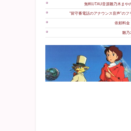
無料UTAU音源雛乃木まやのダ
“留守番電話のアナウンス音声”の
依頼料金
雛乃