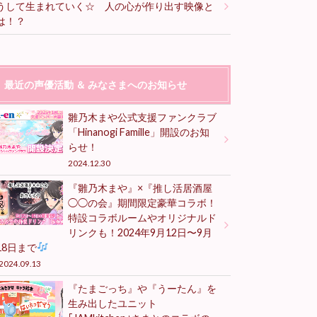
うして生まれていく☆ 人の心が作り出す映像と
は！？
最近の声優活動 ＆ みなさまへのお知らせ
雛乃木まや公式支援ファンクラブ
「Hinanogi Famille」開設のお知
らせ！
2024.12.30
『雛乃木まや』×『推し活居酒屋
◯◯の会』期間限定豪華コラボ！
特設コラボルームやオリジナルド
リンクも！2024年9月12日〜9月
18日まで
2024.09.13
『たまごっち』や『うーたん』を
生み出したユニット