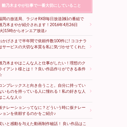
雛乃木まやが仕事で一番大切にしていること
福岡の放送局、ラジオRKB毎日放送(株)の番組で
雛乃木まやが紹介されます！2016年4月26日
(火)15時からオンエア放送♪
おかげさまで半年間で依頼件数100件に! ココナラ
はサービスの大切な本質を私に気づかせてくれた
♪
雛乃木まやはこんな人と仕事がしたい！理想のク
ライアント様とは！？良い作品作りができる条件
☆
コンプレックスと向き合うこと。自分に持ってい
ないものを持っている人に憧れる！私の好きな人
はこんな人☆
仮ナレーションってなに？どういう時に仮ナレー
ションを依頼するのかをご紹介♪
笑いと感動を与えた動画制作秘話！ 良い作品はこ