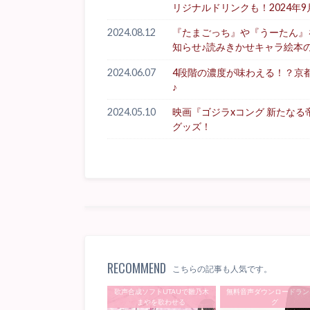
リジナルドリンクも！2024年9
2024.08.12
『たまごっち』や『うーたん』を生
知らせ♪読みきかせキャラ絵本
2024.06.07
4段階の濃度が味わえる！？京
♪
2024.05.10
映画『ゴジラxコング 新たな
グッズ！
RECOMMEND
こちらの記事も人気です。
歌声合成ソフトUTAUで雛乃木
無料音声ダウンロードラン
まやを歌わせる
グ