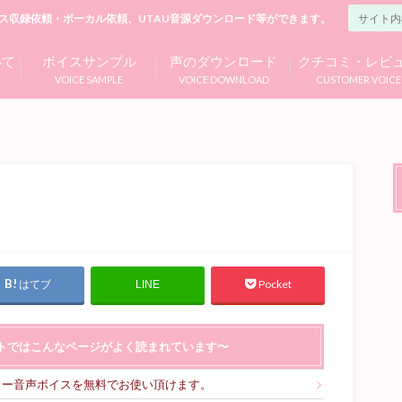
ス収録依頼・ボーカル依頼、UTAU音源ダウンロード等ができます。
いて
ボイスサンプル
声のダウンロード
クチコミ・レビ
VOICE SAMPLE
VOICE DOWNLOAD
CUSTOMER VOICE
はてブ
Pocket
LINE
トではこんなページがよく読まれています〜
リー音声ボイスを無料でお使い頂けます。