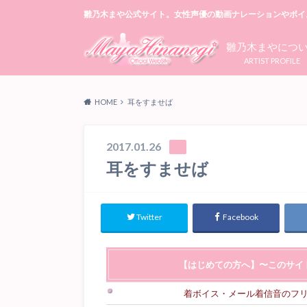
雛乃木まや公式サイト。女性声優の動画ナレーションやボイ
雛乃木まやにつ
ARTIST PROFILE
HOME
耳をすませば
2017.01.26
耳をすませば
Twitter
Facebook
【はじめての方へ】〜このサイ
着ボイス・メール着信音のフ