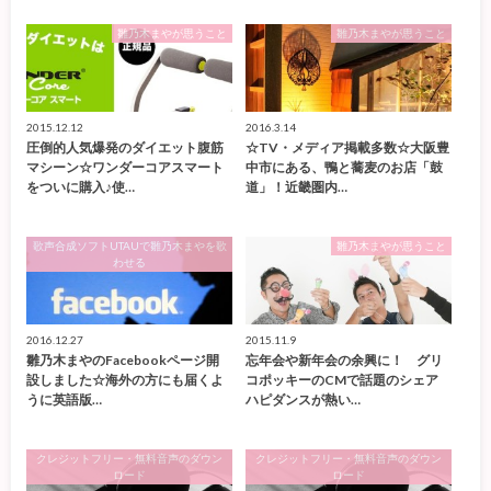
雛乃木まやが思うこと
雛乃木まやが思うこと
2015.12.12
2016.3.14
圧倒的人気爆発のダイエット腹筋
☆TV・メディア掲載多数☆大阪豊
マシーン☆ワンダーコアスマート
中市にある、鴨と蕎麦のお店「鼓
をついに購入♪使…
道」！近畿圏内…
歌声合成ソフトUTAUで雛乃木まやを歌
雛乃木まやが思うこと
わせる
2016.12.27
2015.11.9
雛乃木まやのFacebookページ開
忘年会や新年会の余興に！ グリ
設しました☆海外の方にも届くよ
コポッキーのCMで話題のシェア
うに英語版…
ハピダンスが熱い…
クレジットフリー・無料音声のダウン
クレジットフリー・無料音声のダウン
ロード
ロード