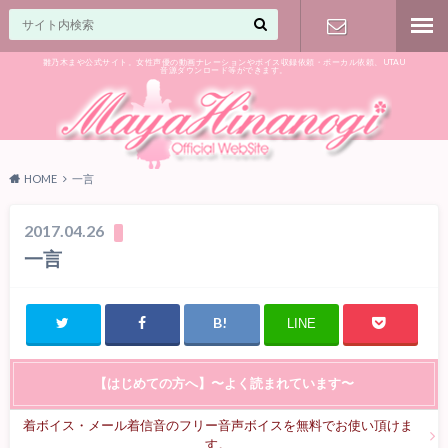
雛乃木まや公式サイト。女性声優の動画ナレーションやボイス収録依頼・ボーカル依頼、UTAU
音源ダウンロード等ができます。
ご相談はお
気軽に♪
HOME
一言
2017.04.26
一言
LINE
【はじめての方へ】〜よく読まれています〜
着ボイス・メール着信音のフリー音声ボイスを無料でお使い頂けま
す。