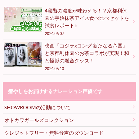
4段階の濃度が味わえる！？京都利休
園の宇治抹茶アイス食べ比べセットを
試食レポート♪
2024.06.07
映画『ゴジラxコング 新たなる帝国』
と京都利休園のお茶コラボが実現！和
と怪獣の融合グッズ！
2024.05.10
癒やしをお届けするナレーション声優です
SHOWROOMの活動について
オトカワガールズコレクション
クレジットフリー・無料音声のダウンロード