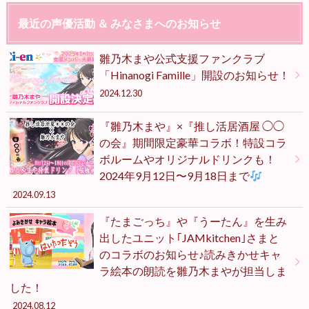
最近の声優活動 ＆ みなさまへのお知らせ
雛乃木まや公式支援ファンクラブ
「Hinanogi Famille」開設のお知らせ！
2024.12.30
『雛乃木まや』×『推し活居酒屋 ◯◯
の会』期間限定豪華コラボ！特設コラ
ボルームやオリジナルドリンクも！
2024年9月12日〜9月18日まで
2024.09.13
『たまごっち』や『うーたん』を生み
出したユニット｢JAMkitchen｣さまと
のコラボのお知らせ♪読みきかせキャ
ラ絵本の朗読を雛乃木まやが担当しま
した！
2024.08.12