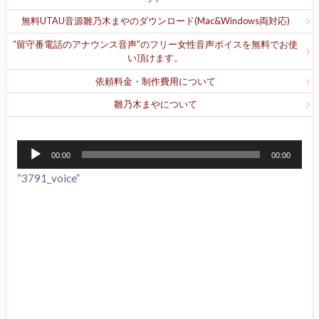
無料UTAU音源雛乃木まやのダウンロード(Mac&Windows両対応)
“留守番電話のアナウンス音声”のフリー女性音声ボイスを無料でお使
い頂けます。
依頼料金・制作費用について
雛乃木まやについて
音
00:00
00:00
声
“3791_voice”
プ
レ
ー
ヤ
ー