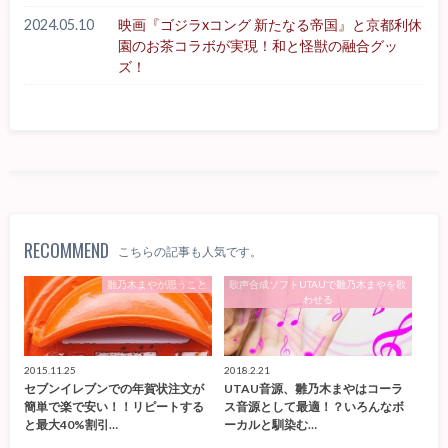
2024.05.10
映画『ゴジラxコング 新たなる帝国』と京都利休
園のお茶コラボが実現！和と怪獣の融合グッ
ズ！
RECOMMEND
こちらの記事も人気です。
雛乃木まやが思うこと
歌声合成ソフトUTAUで雛乃木まやを歌
わせる
2015.11.25
2018.2.21
セブンイレブンでの年賀状注文が
UTAU音源、雛乃木まやはコーラ
簡単で楽で安い！！リピートする
ス音源として最適！？いろんなボ
と最大40%割引…
ーカルと馴染む…