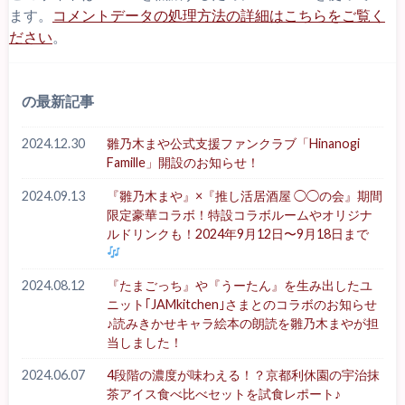
ます。
コメントデータの処理方法の詳細はこちらをご覧く
ださい
。
の最新記事
2024.12.30
雛乃木まや公式支援ファンクラブ「Hinanogi
Famille」開設のお知らせ！
2024.09.13
『雛乃木まや』×『推し活居酒屋 ◯◯の会』期間
限定豪華コラボ！特設コラボルームやオリジナ
ルドリンクも！2024年9月12日〜9月18日まで
2024.08.12
『たまごっち』や『うーたん』を生み出したユ
ニット｢JAMkitchen｣さまとのコラボのお知らせ
♪読みきかせキャラ絵本の朗読を雛乃木まやが担
当しました！
2024.06.07
4段階の濃度が味わえる！？京都利休園の宇治抹
茶アイス食べ比べセットを試食レポート♪