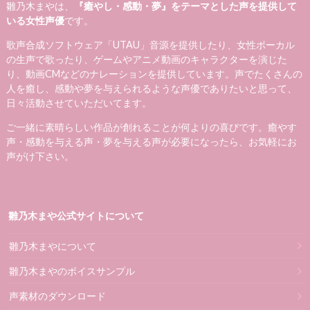
雛乃木まやは、
『癒やし・感動・夢』をテーマとした声を提供して
いる女性声優
です。
歌声合成ソフトウェア「UTAU」音源を提供したり、女性ボーカル
の生声で歌ったり、ゲームやアニメ動画のキャラクターを演じた
り、動画CMなどのナレーションを提供しています。声でたくさんの
人を癒し、感動や夢を与えられるような声優でありたいと思って、
日々活動させていただいてます。
ご一緒に素晴らしい作品が創れることが何よりの喜びです。癒やす
声・感動を与える声・夢を与える声が必要になったら、お気軽にお
声がけ下さい。
雛乃木まや公式サイトについて
雛乃木まやについて
雛乃木まやのボイスサンプル
声素材のダウンロード