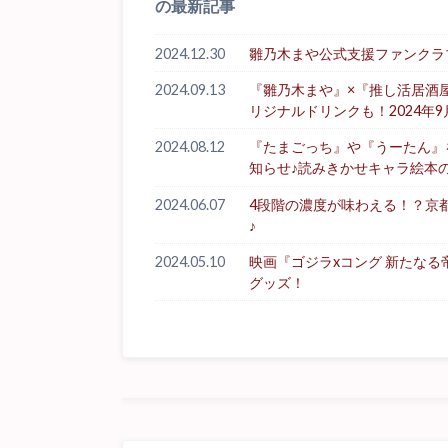
の最新記事
2024.12.30
雛乃木まや公式支援ファンクラブ「Hi
2024.09.13
『雛乃木まや』×『推し活居酒
リジナルドリンクも！2024年9
2024.08.12
『たまごっち』や『うーたん』を生
知らせ♪読みきかせキャラ絵本
2024.06.07
4段階の濃度が味わえる！？京
♪
2024.05.10
映画『ゴジラxコング 新たな
グッズ！