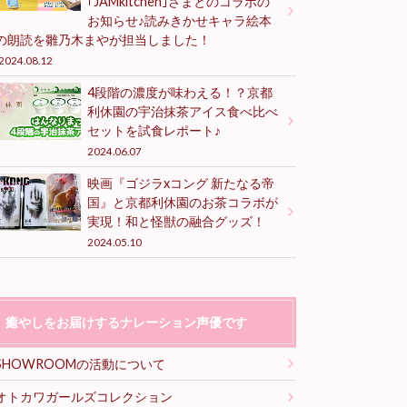
｢JAMkitchen｣さまとのコラボの
お知らせ♪読みきかせキャラ絵本
の朗読を雛乃木まやが担当しました！
2024.08.12
4段階の濃度が味わえる！？京都
利休園の宇治抹茶アイス食べ比べ
セットを試食レポート♪
2024.06.07
映画『ゴジラxコング 新たなる帝
国』と京都利休園のお茶コラボが
実現！和と怪獣の融合グッズ！
2024.05.10
癒やしをお届けするナレーション声優です
SHOWROOMの活動について
オトカワガールズコレクション