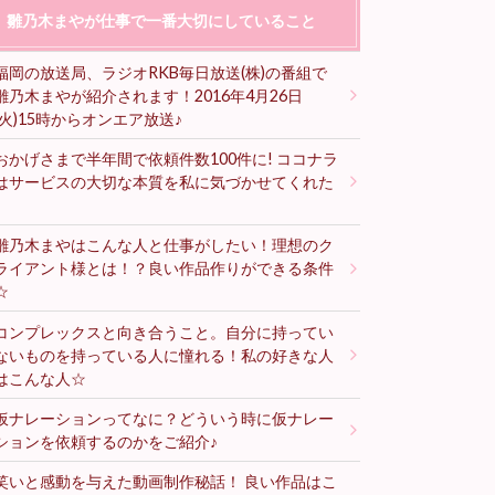
雛乃木まやが仕事で一番大切にしていること
福岡の放送局、ラジオRKB毎日放送(株)の番組で
雛乃木まやが紹介されます！2016年4月26日
(火)15時からオンエア放送♪
おかげさまで半年間で依頼件数100件に! ココナラ
はサービスの大切な本質を私に気づかせてくれた
♪
雛乃木まやはこんな人と仕事がしたい！理想のク
ライアント様とは！？良い作品作りができる条件
☆
コンプレックスと向き合うこと。自分に持ってい
ないものを持っている人に憧れる！私の好きな人
はこんな人☆
仮ナレーションってなに？どういう時に仮ナレー
ションを依頼するのかをご紹介♪
笑いと感動を与えた動画制作秘話！ 良い作品はこ