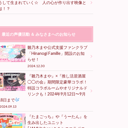
うして生まれていく☆ 人の心が作り出す映像と
は！？
最近の声優活動 ＆ みなさまへのお知らせ
雛乃木まや公式支援ファンクラブ
「Hinanogi Famille」開設のお知
らせ！
2024.12.30
『雛乃木まや』×『推し活居酒屋
◯◯の会』期間限定豪華コラボ！
特設コラボルームやオリジナルド
リンクも！2024年9月12日〜9月
18日まで
2024.09.13
『たまごっち』や『うーたん』を
生み出したユニット