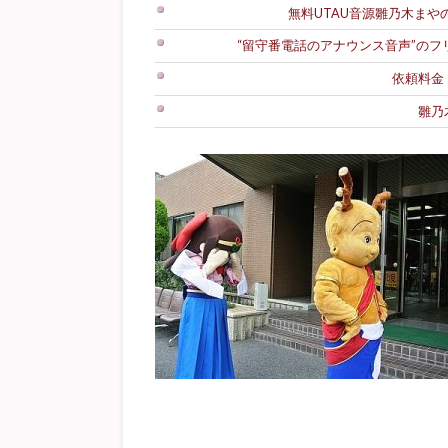
無料UTAU音源雛乃木まやのダ
“留守番電話のアナウンス音声”の
依頼料金
雛乃