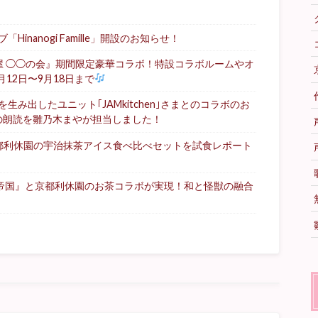
nanogi Famille」開設のお知らせ！
屋 ◯◯の会』期間限定豪華コラボ！特設コラボルームやオ
月12日〜9月18日まで
み出したユニット｢JAMkitchen｣さまとのコラボのお
の朗読を雛乃木まやが担当しました！
都利休園の宇治抹茶アイス食べ比べセットを試食レポート
る帝国』と京都利休園のお茶コラボが実現！和と怪獣の融合