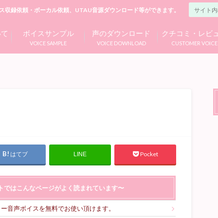
ス収録依頼・ボーカル依頼、UTAU音源ダウンロード等ができます。
いて
ボイスサンプル
声のダウンロード
クチコミ・レビ
VOICE SAMPLE
VOICE DOWNLOAD
CUSTOMER VOICE
はてブ
Pocket
LINE
トではこんなページがよく読まれています〜
リー音声ボイスを無料でお使い頂けます。