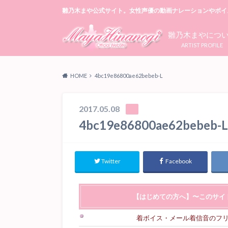
雛乃木まや公式サイト。女性声優の動画ナレーションやボイ
雛乃木まやにつ
ARTIST PROFILE
HOME
4bc19e86800ae62bebeb-L
2017.05.08
4bc19e86800ae62bebeb-L
Twitter
Facebook
【はじめての方へ】〜このサイ
着ボイス・メール着信音のフ