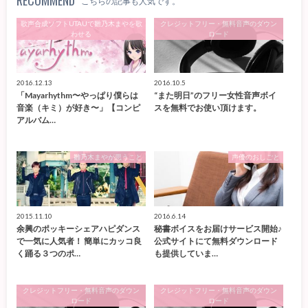
RECOMMEND
こちらの記事も人気です。
歌声合成ソフトUTAUで雛乃木まやを歌
クレジットフリー・無料音声のダウン
わせる
ロード
2016.12.13
2016.10.5
「Mayarhythm〜やっぱり僕らは
“また明日”のフリー女性音声ボイ
音楽（キミ）が好き〜」【コンピ
スを無料でお使い頂けます。
アルバム…
雛乃木まやが思うこと
声優のおしごと
2015.11.10
2016.6.14
余興のポッキーシェアハピダンス
秘書ボイスをお届けサービス開始♪
で一気に人気者！ 簡単にカッコ良
公式サイトにて無料ダウンロード
く踊る３つのポ…
も提供していま…
クレジットフリー・無料音声のダウン
クレジットフリー・無料音声のダウン
ロード
ロード