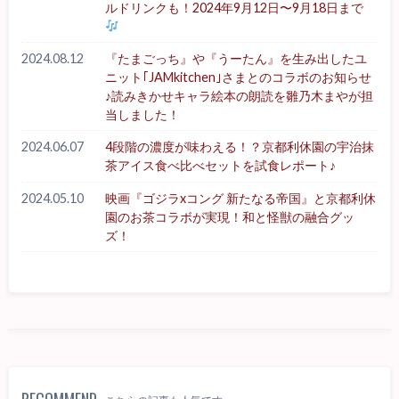
ルドリンクも！2024年9月12日〜9月18日まで
2024.08.12
『たまごっち』や『うーたん』を生み出したユ
ニット｢JAMkitchen｣さまとのコラボのお知らせ
♪読みきかせキャラ絵本の朗読を雛乃木まやが担
当しました！
2024.06.07
4段階の濃度が味わえる！？京都利休園の宇治抹
茶アイス食べ比べセットを試食レポート♪
2024.05.10
映画『ゴジラxコング 新たなる帝国』と京都利休
園のお茶コラボが実現！和と怪獣の融合グッ
ズ！