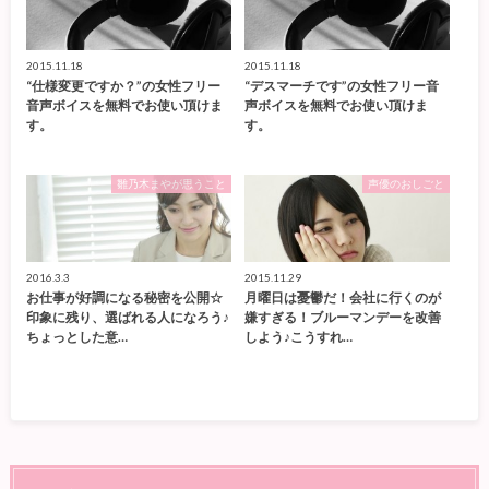
2015.11.18
2015.11.18
“仕様変更ですか？”の女性フリー
“デスマーチです”の女性フリー音
音声ボイスを無料でお使い頂けま
声ボイスを無料でお使い頂けま
す。
す。
雛乃木まやが思うこと
声優のおしごと
2016.3.3
2015.11.29
お仕事が好調になる秘密を公開☆
月曜日は憂鬱だ！会社に行くのが
印象に残り、選ばれる人になろう♪
嫌すぎる！ブルーマンデーを改善
ちょっとした意…
しよう♪こうすれ…