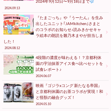
2024年9月12日〜9月18日まで
2024.09.13
『たまごっち』や『うーたん』を生み
出したユニット｢JAMkitchen｣さまと
のコラボのお知らせ♪読みきかせキャ
ラ絵本の朗読を雛乃木まやが担当しま
した！
2024.08.12
4段階の濃度が味わえる！？京都利休
園の宇治抹茶アイス食べ比べセットを
試食レポート♪
2024.06.07
映画『ゴジラxコング 新たなる帝国』
と京都利休園のお茶コラボが実現！和
と怪獣の融合グッズ！
2024.05.10