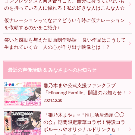
コンプレックスと向き合うこと。自分に持っていないも
のを持っている人に憧れる！私の好きな人はこんな人☆
仮ナレーションってなに？どういう時に仮ナレーション
を依頼するのかをご紹介♪
笑いと感動を与えた動画制作秘話！ 良い作品はこうして
生まれていく☆ 人の心が作り出す映像とは！？
最近の声優活動 ＆ みなさまへのお知らせ
雛乃木まや公式支援ファンクラブ
「Hinanogi Famille」開設のお知らせ！
2024.12.30
『雛乃木まや』×『推し活居酒屋 ◯◯
の会』期間限定豪華コラボ！特設コラ
ボルームやオリジナルドリンクも！