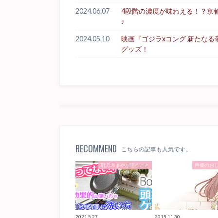
2024.06.07
4段階の濃度が味わえる！？京
♪
2024.05.10
映画『ゴジラxコング 新たな
グッズ！
RECOMMEND
こちらの記事も人気です。
雛乃木まやが思うこと
声優のお
2021.5.27
2015.11.30