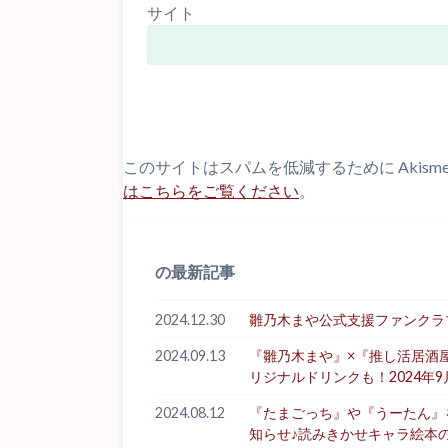
サイト
このサイトはスパムを低減するために Akism
はこちらをご覧ください
。
の最新記事
2024.12.30
雛乃木まや公式支援ファンクラブ「Hi
2024.09.13
『雛乃木まや』×『推し活居酒
リジナルドリンクも！2024年9
2024.08.12
『たまごっち』や『うーたん』を生
知らせ♪読みきかせキャラ絵本