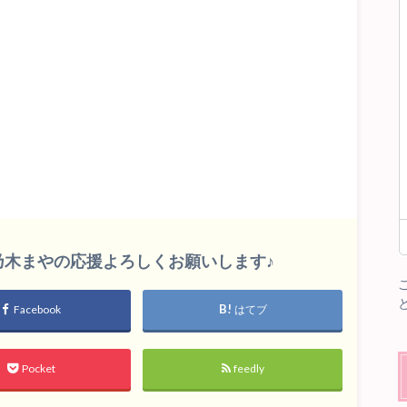
印
キ
ー
を
使
っ
て
く
だ
さ
い。
雛乃木まやの応援よろしくお願いします♪
Facebook
はてブ
Pocket
feedly