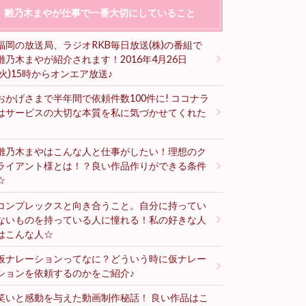
雛乃木まやが仕事で一番大切にしていること
福岡の放送局、ラジオRKB毎日放送(株)の番組で
雛乃木まやが紹介されます！2016年4月26日
(火)15時からオンエア放送♪
おかげさまで半年間で依頼件数100件に! ココナラ
はサービスの大切な本質を私に気づかせてくれた
♪
雛乃木まやはこんな人と仕事がしたい！理想のク
ライアント様とは！？良い作品作りができる条件
☆
コンプレックスと向き合うこと。自分に持ってい
ないものを持っている人に憧れる！私の好きな人
はこんな人☆
仮ナレーションってなに？どういう時に仮ナレー
ションを依頼するのかをご紹介♪
笑いと感動を与えた動画制作秘話！ 良い作品はこ