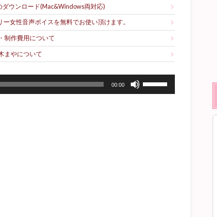
ウンロード(Mac&Windows両対応)
フリー女性音声ボイスを無料でお使い頂けます。
・制作費用について
木まやについて
ボ
00:00
リ
ュ
ー
ム
調
節
に
は
上
下
矢