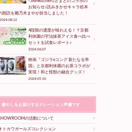
｢JAMkitchen｣さまとのコラボの
お知らせ♪読みきかせキャラ絵本
の朗読を雛乃木まやが担当しました！
2024.08.12
4段階の濃度が味わえる！？京都
利休園の宇治抹茶アイス食べ比べ
セットを試食レポート♪
2024.06.07
映画『ゴジラxコング 新たなる帝
国』と京都利休園のお茶コラボが
実現！和と怪獣の融合グッズ！
2024.05.10
癒やしをお届けするナレーション声優です
SHOWROOMの活動について
オトカワガールズコレクション