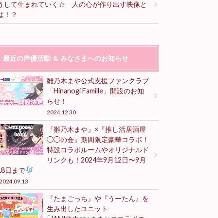
うして生まれていく☆ 人の心が作り出す映像と
は！？
最近の声優活動 ＆ みなさまへのお知らせ
雛乃木まや公式支援ファンクラブ
「Hinanogi Famille」開設のお知
らせ！
2024.12.30
『雛乃木まや』×『推し活居酒屋
◯◯の会』期間限定豪華コラボ！
特設コラボルームやオリジナルド
リンクも！2024年9月12日〜9月
18日まで
2024.09.13
『たまごっち』や『うーたん』を
生み出したユニット