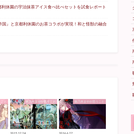
都利休園の宇治抹茶アイス食べ比べセットを試食レポート
る帝国』と京都利休園のお茶コラボが実現！和と怪獣の融合
しごと
雛乃木まやが思うこと
雛乃木まやが思うこと
2015.12.24
2016.6.27