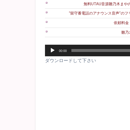
無料UTAU音源雛乃木まやのダ
“留守番電話のアナウンス音声”の
依頼料金
雛乃
音
00:00
声
ダウンロードして下さい
プ
レ
ー
ヤ
ー