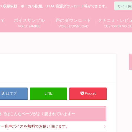
ス収録依頼・ボーカル依頼、UTAU音源ダウンロード等ができます。
いて
ボイスサンプル
声のダウンロード
クチコミ・レビ
VOICE SAMPLE
VOICE DOWNLOAD
CUSTOMER VOICE
はてブ
Pocket
LINE
トではこんなページがよく読まれています〜
リー音声ボイスを無料でお使い頂けます。