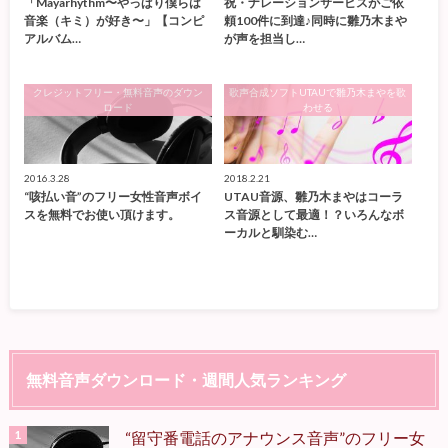
「Mayarhythm〜やっぱり僕らは
祝・ナレーションサービスがご依
音楽（キミ）が好き〜」【コンピ
頼100件に到達♪同時に雛乃木まや
アルバム…
が声を担当し…
クレジットフリー・無料音声のダウン
歌声合成ソフトUTAUで雛乃木まやを歌
ロード
わせる
2016.3.28
2018.2.21
“咳払い音”のフリー女性音声ボイ
UTAU音源、雛乃木まやはコーラ
スを無料でお使い頂けます。
ス音源として最適！？いろんなボ
ーカルと馴染む…
無料音声ダウンロード・週間人気ランキング
“留守番電話のアナウンス音声”のフリー女