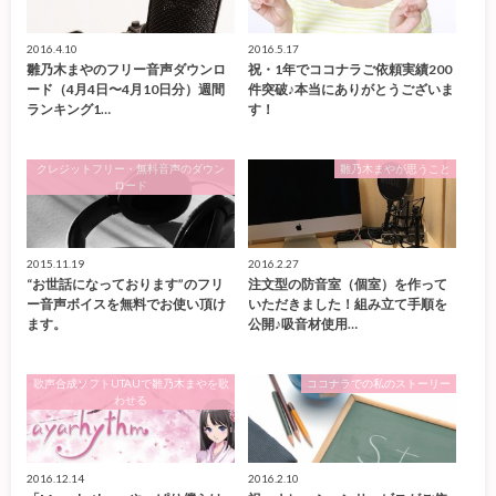
2016.4.10
2016.5.17
雛乃木まやのフリー音声ダウンロ
祝・1年でココナラご依頼実績200
ード（4月4日〜4月10日分）週間
件突破♪本当にありがとうございま
ランキング1…
す！
クレジットフリー・無料音声のダウン
雛乃木まやが思うこと
ロード
2015.11.19
2016.2.27
“お世話になっております”のフリ
注文型の防音室（個室）を作って
ー音声ボイスを無料でお使い頂け
いただきました！組み立て手順を
ます。
公開♪吸音材使用…
歌声合成ソフトUTAUで雛乃木まやを歌
ココナラでの私のストーリー
わせる
2016.12.14
2016.2.10