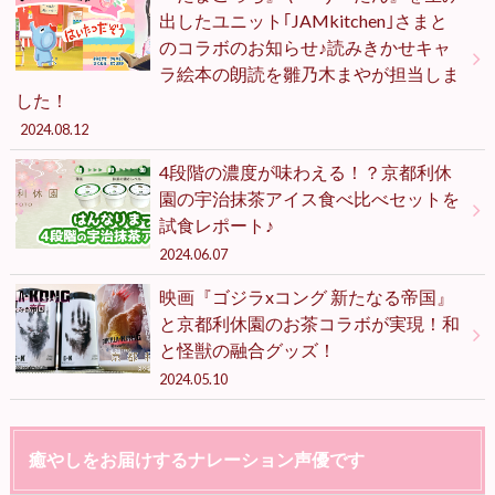
出したユニット｢JAMkitchen｣さまと
のコラボのお知らせ♪読みきかせキャ
ラ絵本の朗読を雛乃木まやが担当しま
した！
2024.08.12
4段階の濃度が味わえる！？京都利休
園の宇治抹茶アイス食べ比べセットを
試食レポート♪
2024.06.07
映画『ゴジラxコング 新たなる帝国』
と京都利休園のお茶コラボが実現！和
と怪獣の融合グッズ！
2024.05.10
癒やしをお届けするナレーション声優です