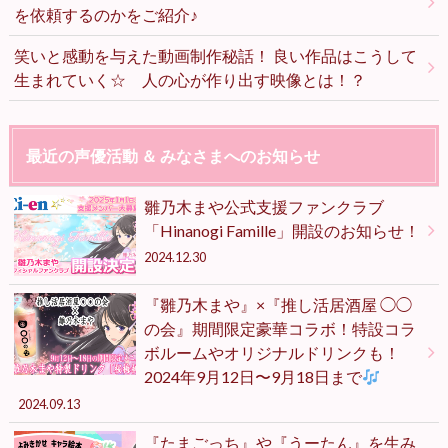
を依頼するのかをご紹介♪
笑いと感動を与えた動画制作秘話！ 良い作品はこうして
生まれていく☆ 人の心が作り出す映像とは！？
最近の声優活動 ＆ みなさまへのお知らせ
雛乃木まや公式支援ファンクラブ
「Hinanogi Famille」開設のお知らせ！
2024.12.30
『雛乃木まや』×『推し活居酒屋 ◯◯
の会』期間限定豪華コラボ！特設コラ
ボルームやオリジナルドリンクも！
2024年9月12日〜9月18日まで
2024.09.13
『たまごっち』や『うーたん』を生み