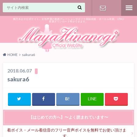
雛乃木まや公式サイト。女性声優の動画ナレーションやボイス収録依頼・ボーカル依頼、UTAU
音源ダウンロード等ができます。
ご相談はお
気軽に♪
HOME
sakura6
2018.06.07
sakura6
LINE
【はじめての方へ】〜よく読まれています〜
着ボイス・メール着信音のフリー音声ボイスを無料でお使い頂けま
す。