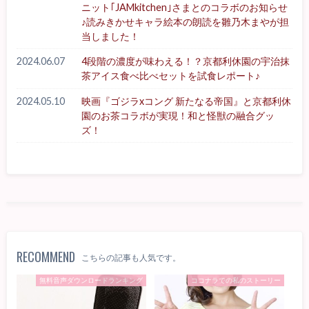
ニット｢JAMkitchen｣さまとのコラボのお知らせ
♪読みきかせキャラ絵本の朗読を雛乃木まやが担
当しました！
2024.06.07
4段階の濃度が味わえる！？京都利休園の宇治抹
茶アイス食べ比べセットを試食レポート♪
2024.05.10
映画『ゴジラxコング 新たなる帝国』と京都利休
園のお茶コラボが実現！和と怪獣の融合グッ
ズ！
RECOMMEND
こちらの記事も人気です。
無料音声ダウンロードランキング
ココナラでの私のストーリー