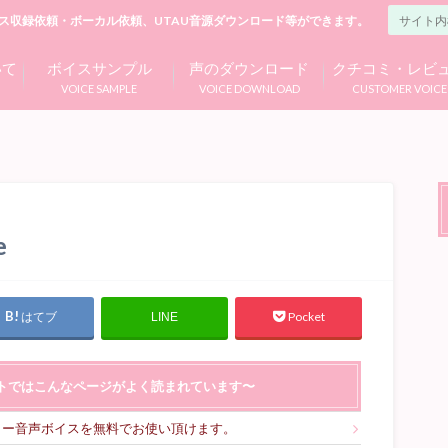
ス収録依頼・ボーカル依頼、UTAU音源ダウンロード等ができます。
いて
ボイスサンプル
声のダウンロード
クチコミ・レビ
VOICE SAMPLE
VOICE DOWNLOAD
CUSTOMER VOICE
e
はてブ
Pocket
LINE
トではこんなページがよく読まれています〜
リー音声ボイスを無料でお使い頂けます。