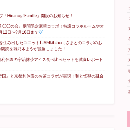
nanogi Famille」開設のお知らせ！
屋 ◯◯の会』期間限定豪華コラボ！特設コラボルームやオ
月12日〜9月18日まで
み出したユニット｢JAMkitchen｣さまとのコラボのお
の朗読を雛乃木まやが担当しました！
都利休園の宇治抹茶アイス食べ比べセットを試食レポート
る帝国』と京都利休園のお茶コラボが実現！和と怪獣の融合