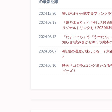
の最新記事
2024.12.30
雛乃木まや公式支援ファンクラブ「Hi
2024.09.13
『雛乃木まや』×『推し活居酒
リジナルドリンクも！2024年9
2024.08.12
『たまごっち』や『うーたん』を生
知らせ♪読みきかせキャラ絵本
2024.06.07
4段階の濃度が味わえる！？京
♪
2024.05.10
映画『ゴジラxコング 新たな
グッズ！