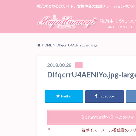
雛乃木まや公式サイト。女性声優の動画ナレーションやボイ
雛乃木まやにつ
ARTIST PROFILE
HOME
DlfqcrrU4AENIYo.jpg-large
2018.08.28
DlfqcrrU4AENIYo.jpg-larg
Twitter
Facebook
【はじめての方へ】〜このサイ
着ボイス・メール着信音のフ