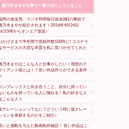
雛乃木まやが仕事で一番大切にしていること
福岡の放送局、ラジオRKB毎日放送(株)の番組で
雛乃木まやが紹介されます！2016年4月26日
(火)15時からオンエア放送♪
おかげさまで半年間で依頼件数100件に! ココナラ
はサービスの大切な本質を私に気づかせてくれた
♪
雛乃木まやはこんな人と仕事がしたい！理想のク
ライアント様とは！？良い作品作りができる条件
☆
コンプレックスと向き合うこと。自分に持ってい
ないものを持っている人に憧れる！私の好きな人
はこんな人☆
仮ナレーションってなに？どういう時に仮ナレー
ションを依頼するのかをご紹介♪
笑いと感動を与えた動画制作秘話！ 良い作品はこ