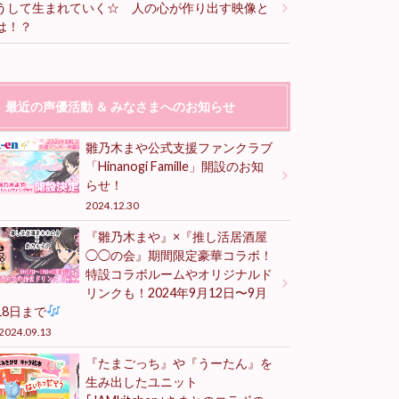
うして生まれていく☆ 人の心が作り出す映像と
は！？
最近の声優活動 ＆ みなさまへのお知らせ
雛乃木まや公式支援ファンクラブ
「Hinanogi Famille」開設のお知
らせ！
2024.12.30
『雛乃木まや』×『推し活居酒屋
◯◯の会』期間限定豪華コラボ！
特設コラボルームやオリジナルド
リンクも！2024年9月12日〜9月
18日まで
2024.09.13
『たまごっち』や『うーたん』を
生み出したユニット