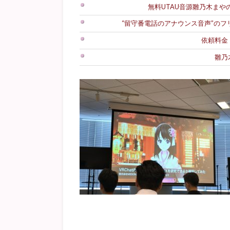
無料UTAU音源雛乃木まやのダ
“留守番電話のアナウンス音声”の
依頼料金
雛乃