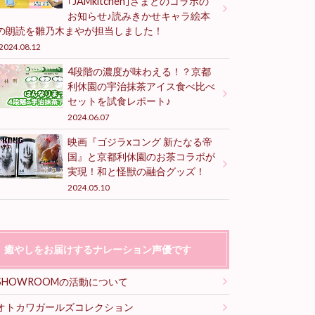
｢JAMkitchen｣さまとのコラボの
お知らせ♪読みきかせキャラ絵本
の朗読を雛乃木まやが担当しました！
2024.08.12
4段階の濃度が味わえる！？京都
利休園の宇治抹茶アイス食べ比べ
セットを試食レポート♪
2024.06.07
映画『ゴジラxコング 新たなる帝
国』と京都利休園のお茶コラボが
実現！和と怪獣の融合グッズ！
2024.05.10
癒やしをお届けするナレーション声優です
SHOWROOMの活動について
オトカワガールズコレクション