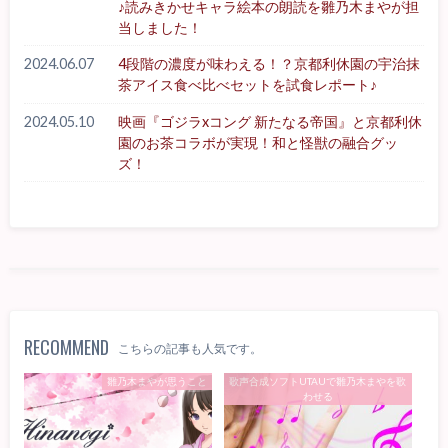
♪読みきかせキャラ絵本の朗読を雛乃木まやが担
当しました！
2024.06.07
4段階の濃度が味わえる！？京都利休園の宇治抹
茶アイス食べ比べセットを試食レポート♪
2024.05.10
映画『ゴジラxコング 新たなる帝国』と京都利休
園のお茶コラボが実現！和と怪獣の融合グッ
ズ！
RECOMMEND
こちらの記事も人気です。
雛乃木まやが思うこと
歌声合成ソフトUTAUで雛乃木まやを歌
わせる