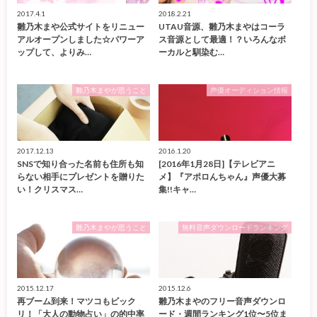
2017.4.1
2018.2.21
雛乃木まや公式サイトをリニュー
UTAU音源、雛乃木まやはコーラ
アルオープンしました☆パワーア
ス音源として最適！？いろんなボ
ップして、よりみ…
ーカルと馴染む…
雛乃木まやが思うこと
声優オーディション情報
2017.12.13
2016.1.20
SNSで知り合った名前も住所も知
[2016年1月28日]【テレビアニ
らない相手にプレゼントを贈りた
メ】『アポロんちゃん』声優大募
い！クリスマス…
集!!キャ…
雛乃木まやが思うこと
無料音声ダウンロードランキング
2015.12.17
2015.12.6
再ブーム到来！マツコもビック
雛乃木まやのフリー音声ダウンロ
リ！「大人の動物占い」の的中率
ード・週間ランキング1位〜5位ま