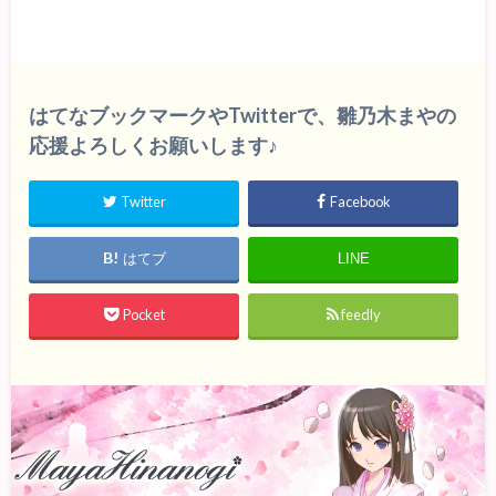
はてなブックマークやTwitterで、雛乃木まやの
応援よろしくお願いします♪
Twitter
Facebook
はてブ
LINE
Pocket
feedly