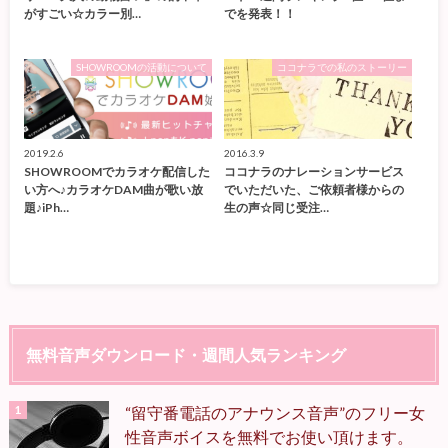
がすごい☆カラー別…
でを発表！！
SHOWROOMの活動について
ココナラでの私のストーリー
2019.2.6
2016.3.9
SHOWROOMでカラオケ配信した
ココナラのナレーションサービス
い方へ♪カラオケDAM曲が歌い放
でいただいた、ご依頼者様からの
題♪iPh…
生の声☆同じ受注…
無料音声ダウンロード・週間人気ランキング
“留守番電話のアナウンス音声”のフリー女
性音声ボイスを無料でお使い頂けます。