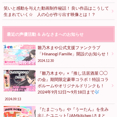
笑いと感動を与えた動画制作秘話！ 良い作品はこうして
生まれていく☆ 人の心が作り出す映像とは！？
最近の声優活動 ＆ みなさまへのお知らせ
雛乃木まや公式支援ファンクラブ
「Hinanogi Famille」開設のお知らせ！
2024.12.30
『雛乃木まや』×『推し活居酒屋 ◯◯
の会』期間限定豪華コラボ！特設コラ
ボルームやオリジナルドリンクも！
2024年9月12日〜9月18日まで
2024.09.13
『たまごっち』や『うーたん』を生み
出したユニット｢JAMkitchen｣さまと