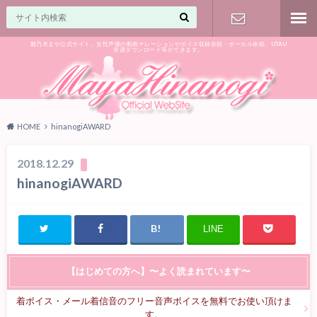
雛乃木まや公式サイト。女性声優の動画ナレーションやボイス収録依頼・ボーカル依頼、UTAU
音源ダウンロード等ができます。
ご相談はお
気軽に♪
HOME
hinanogiAWARD
2018.12.29
hinanogiAWARD
LINE
【はじめての方へ】〜よく読まれています〜
着ボイス・メール着信音のフリー音声ボイスを無料でお使い頂けま
す。