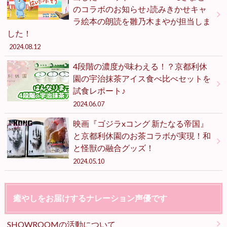
のコラボのお知らせ♪読みきかせキャ
ラ絵本の朗読を雛乃木まやが担当しま
した！
2024.08.12
4段階の濃度が味わえる！？京都利休
園の宇治抹茶アイス食べ比べセットを
試食レポート♪
2024.06.07
映画『ゴジラxコング 新たなる帝国』
と京都利休園のお茶コラボが実現！和
と怪獣の融合グッズ！
2024.05.10
癒やしをお届けするナレーション声優です
SHOWROOMの活動について