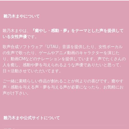
雛乃木まやについて
雛乃木まやは、
『癒やし・感動・夢』をテーマとした声を提供して
いる女性声優
です。
歌声合成ソフトウェア「UTAU」音源を提供したり、女性ボーカル
の生声で歌ったり、ゲームやアニメ動画のキャラクターを演じた
り、動画CMなどのナレーションを提供しています。声でたくさんの
人を癒し、感動や夢を与えられるような声優でありたいと思って、
日々活動させていただいてます。
ご一緒に素晴らしい作品が創れることが何よりの喜びです。癒やす
声・感動を与える声・夢を与える声が必要になったら、お気軽にお
声がけ下さい。
雛乃木まや公式サイトについて