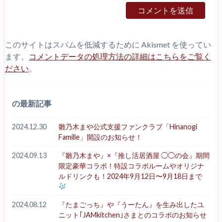
このサイトはスパムを低減するために Akismet を使ってい
ます。
コメントデータの処理方法の詳細はこちらをご覧く
ださい
。
の最新記事
2024.12.30
雛乃木まや公式支援ファンクラブ「Hinanogi
Famille」開設のお知らせ！
2024.09.13
『雛乃木まや』×『推し活居酒屋 ◯◯の会』期間
限定豪華コラボ！特設コラボルームやオリジナ
ルドリンクも！2024年9月12日〜9月18日まで
2024.08.12
『たまごっち』や『うーたん』を生み出したユ
ニット｢JAMkitchen｣さまとのコラボのお知らせ