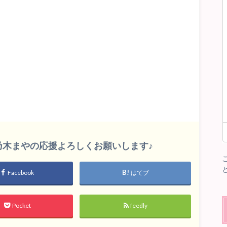
印
キ
ー
を
使
っ
て
く
だ
さ
い。
雛乃木まやの応援よろしくお願いします♪
Facebook
はてブ
Pocket
feedly