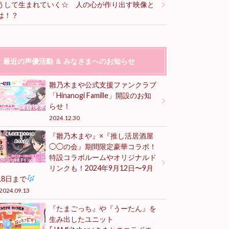
うして生まれていく☆ 人の心が作り出す映像と
は！？
最近の声優活動 ＆ みなさまへのお知らせ
雛乃木まや公式支援ファンクラブ
「Hinanogi Famille」開設のお知
らせ！
2024.12.30
『雛乃木まや』×『推し活居酒屋
◯◯の会』期間限定豪華コラボ！
特設コラボルームやオリジナルド
リンクも！2024年9月12日〜9月
18日まで
2024.09.13
『たまごっち』や『うーたん』を
生み出したユニット