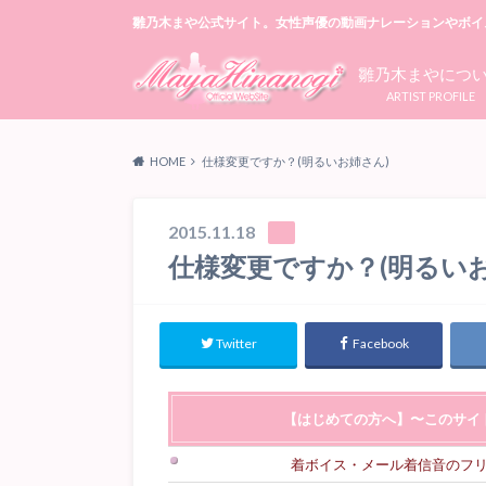
雛乃木まや公式サイト。女性声優の動画ナレーションやボイ
雛乃木まやにつ
ARTIST PROFILE
HOME
仕様変更ですか？(明るいお姉さん)
2015.11.18
仕様変更ですか？(明るいお
Twitter
Facebook
【はじめての方へ】〜このサイ
着ボイス・メール着信音のフ