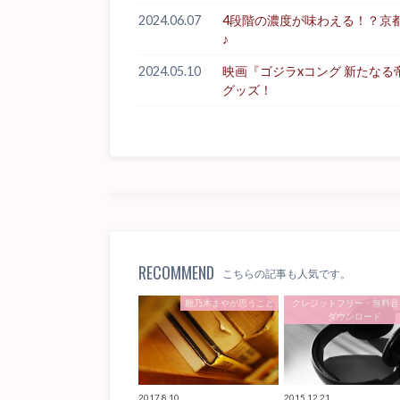
2024.06.07
4段階の濃度が味わえる！？京
♪
2024.05.10
映画『ゴジラxコング 新たな
グッズ！
RECOMMEND
こちらの記事も人気です。
雛乃木まやが思うこと
クレジットフリー・無料音
ダウンロード
2017.8.10
2015.12.21