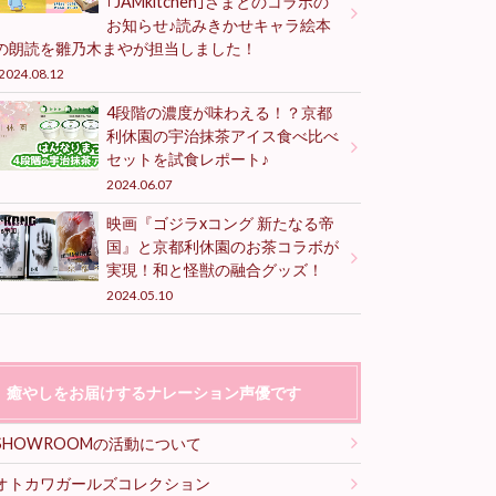
｢JAMkitchen｣さまとのコラボの
お知らせ♪読みきかせキャラ絵本
の朗読を雛乃木まやが担当しました！
2024.08.12
4段階の濃度が味わえる！？京都
利休園の宇治抹茶アイス食べ比べ
セットを試食レポート♪
2024.06.07
映画『ゴジラxコング 新たなる帝
国』と京都利休園のお茶コラボが
実現！和と怪獣の融合グッズ！
2024.05.10
癒やしをお届けするナレーション声優です
SHOWROOMの活動について
オトカワガールズコレクション