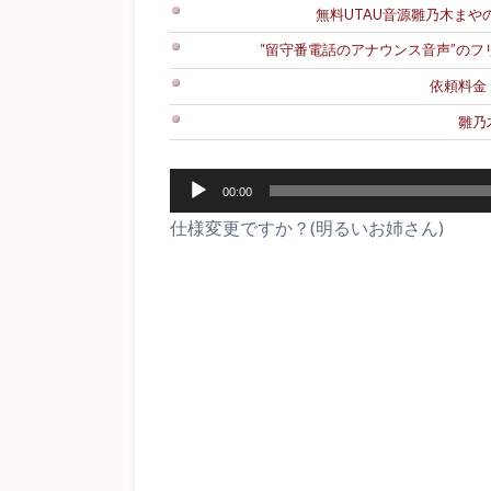
無料UTAU音源雛乃木まやのダ
“留守番電話のアナウンス音声”の
依頼料金
雛乃
音
00:00
声
仕様変更ですか？(明るいお姉さん)
プ
レ
ー
ヤ
ー