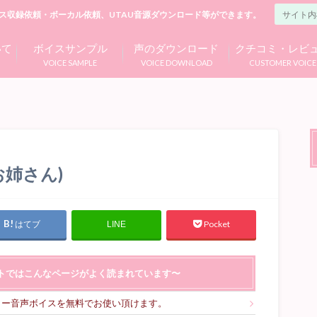
ス収録依頼・ボーカル依頼、UTAU音源ダウンロード等ができます。
いて
ボイスサンプル
声のダウンロード
クチコミ・レビ
VOICE SAMPLE
VOICE DOWNLOAD
CUSTOMER VOICE
姉さん)
はてブ
Pocket
LINE
トではこんなページがよく読まれています〜
リー音声ボイスを無料でお使い頂けます。