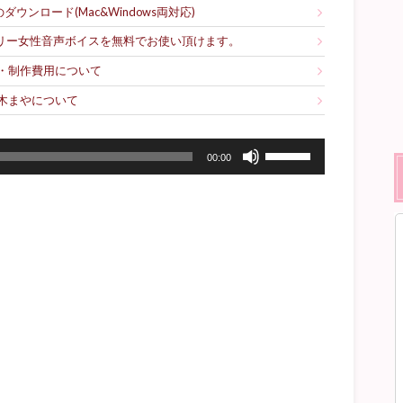
ウンロード(Mac&Windows両対応)
フリー女性音声ボイスを無料でお使い頂けます。
・制作費用について
木まやについて
ボ
00:00
リ
ュ
ー
ム
調
節
に
は
上
下
矢