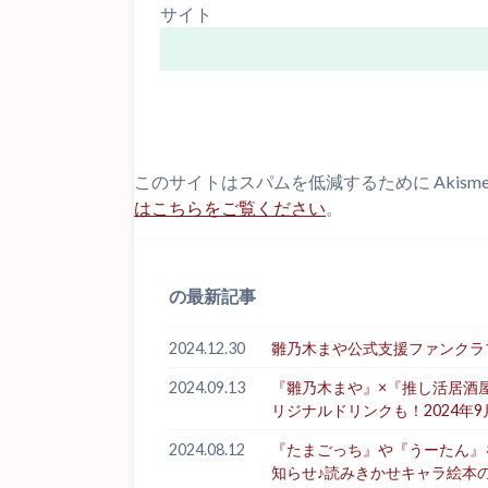
サイト
このサイトはスパムを低減するために Akism
はこちらをご覧ください
。
の最新記事
2024.12.30
雛乃木まや公式支援ファンクラブ「Hi
2024.09.13
『雛乃木まや』×『推し活居酒
リジナルドリンクも！2024年9
2024.08.12
『たまごっち』や『うーたん』を生
知らせ♪読みきかせキャラ絵本