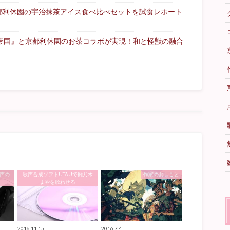
都利休園の宇治抹茶アイス食べ比べセットを試食レポート
る帝国』と京都利休園のお茶コラボが実現！和と怪獣の融合
声の
歌声合成ソフトUTAUで雛乃木
作家のおしごと
まやを歌わせる
2016.11.15
2016.7.4