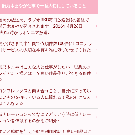
雛乃木まやが仕事で一番大切にしていること
福岡の放送局、ラジオRKB毎日放送(株)の番組で
雛乃木まやが紹介されます！2016年4月26日
(火)15時からオンエア放送♪
おかげさまで半年間で依頼件数100件に! ココナラ
はサービスの大切な本質を私に気づかせてくれた
♪
雛乃木まやはこんな人と仕事がしたい！理想のク
ライアント様とは！？良い作品作りができる条件
☆
コンプレックスと向き合うこと。自分に持ってい
ないものを持っている人に憧れる！私の好きな人
はこんな人☆
仮ナレーションってなに？どういう時に仮ナレー
ションを依頼するのかをご紹介♪
笑いと感動を与えた動画制作秘話！ 良い作品はこ