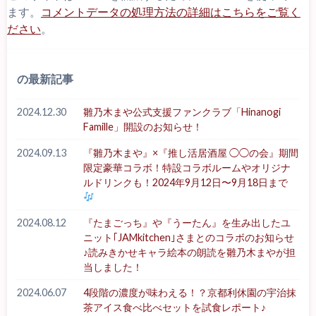
ます。
コメントデータの処理方法の詳細はこちらをご覧く
ださい
。
の最新記事
2024.12.30
雛乃木まや公式支援ファンクラブ「Hinanogi
Famille」開設のお知らせ！
2024.09.13
『雛乃木まや』×『推し活居酒屋 ◯◯の会』期間
限定豪華コラボ！特設コラボルームやオリジナ
ルドリンクも！2024年9月12日〜9月18日まで
2024.08.12
『たまごっち』や『うーたん』を生み出したユ
ニット｢JAMkitchen｣さまとのコラボのお知らせ
♪読みきかせキャラ絵本の朗読を雛乃木まやが担
当しました！
2024.06.07
4段階の濃度が味わえる！？京都利休園の宇治抹
茶アイス食べ比べセットを試食レポート♪