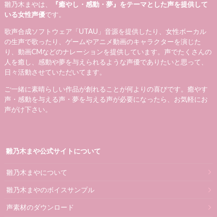
雛乃木まやは、
『癒やし・感動・夢』をテーマとした声を提供して
いる女性声優
です。
歌声合成ソフトウェア「UTAU」音源を提供したり、女性ボーカル
の生声で歌ったり、ゲームやアニメ動画のキャラクターを演じた
り、動画CMなどのナレーションを提供しています。声でたくさんの
人を癒し、感動や夢を与えられるような声優でありたいと思って、
日々活動させていただいてます。
ご一緒に素晴らしい作品が創れることが何よりの喜びです。癒やす
声・感動を与える声・夢を与える声が必要になったら、お気軽にお
声がけ下さい。
雛乃木まや公式サイトについて
雛乃木まやについて
雛乃木まやのボイスサンプル
声素材のダウンロード