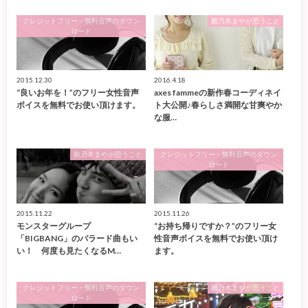
クレジットフリー・無料音声のダウン
雛乃木まやが思うこと
ロード
2015.12.30
2016.4.18
“良いお年を！”のフリー女性音声
axes fammeの新作春コーディネイ
ボイスを無料でお使い頂けます。
ト大公開♪春らしさ満開な甘爽やか
な服…
雛乃木まやが思うこと
クレジットフリー・無料音声のダウン
ロード
2015.11.22
2015.11.26
モンスターグループ
“お持ち帰りですか？”のフリー女
「BIGBANG」のバラード曲もい
性音声ボイスを無料でお使い頂け
い！ 何度も見たくなるM…
ます。
クレジットフリー・無料音声のダウン
雛乃木まやが思うこと
ロード