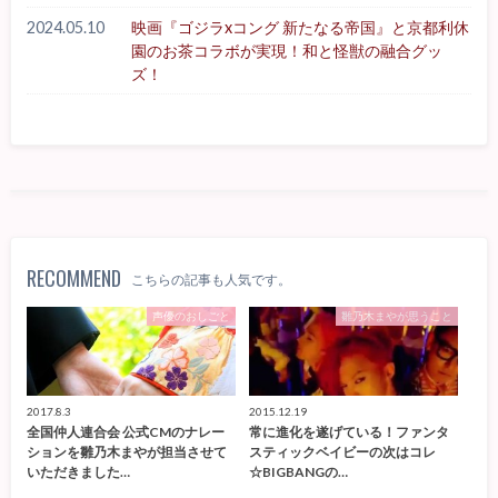
2024.05.10
映画『ゴジラxコング 新たなる帝国』と京都利休
園のお茶コラボが実現！和と怪獣の融合グッ
ズ！
RECOMMEND
こちらの記事も人気です。
声優のおしごと
雛乃木まやが思うこと
2017.8.3
2015.12.19
全国仲人連合会 公式CMのナレー
常に進化を遂げている！ファンタ
ションを雛乃木まやが担当させて
スティックベイビーの次はコレ
いただきました…
☆BIGBANGの…