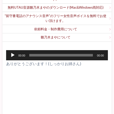
無料UTAU音源雛乃木まやのダウンロード(Mac&Windows両対応)
“留守番電話のアナウンス音声”のフリー女性音声ボイスを無料でお使
い頂けます。
依頼料金・制作費用について
雛乃木まやについて
音
00:00
00:00
声
ありがとうございます！(しっかりお姉さん)
プ
レ
ー
ヤ
ー