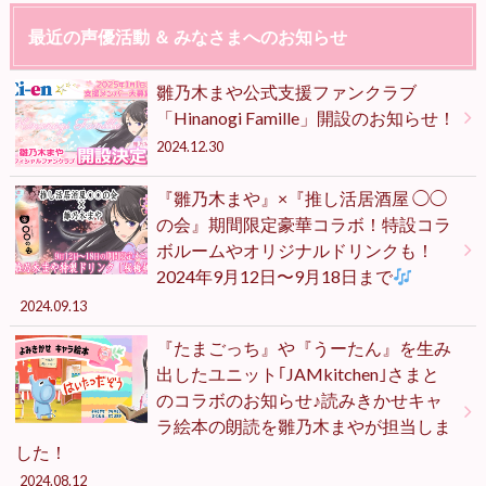
最近の声優活動 ＆ みなさまへのお知らせ
雛乃木まや公式支援ファンクラブ
「Hinanogi Famille」開設のお知らせ！
2024.12.30
『雛乃木まや』×『推し活居酒屋 ◯◯
の会』期間限定豪華コラボ！特設コラ
ボルームやオリジナルドリンクも！
2024年9月12日〜9月18日まで
2024.09.13
『たまごっち』や『うーたん』を生み
出したユニット｢JAMkitchen｣さまと
のコラボのお知らせ♪読みきかせキャ
ラ絵本の朗読を雛乃木まやが担当しま
した！
2024.08.12