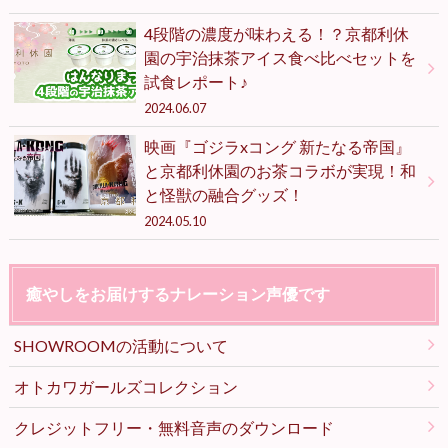
4段階の濃度が味わえる！？京都利休
園の宇治抹茶アイス食べ比べセットを
試食レポート♪
2024.06.07
映画『ゴジラxコング 新たなる帝国』
と京都利休園のお茶コラボが実現！和
と怪獣の融合グッズ！
2024.05.10
癒やしをお届けするナレーション声優です
SHOWROOMの活動について
オトカワガールズコレクション
クレジットフリー・無料音声のダウンロード