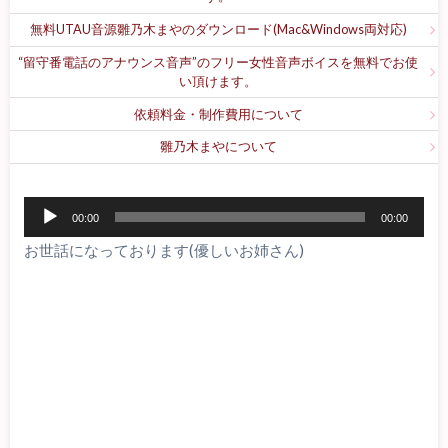
無料UTAU音源雛乃木まやのダウンロード(Mac&Windows両対応)
“留守番電話のアナウンス音声”のフリー女性音声ボイスを無料でお使
い頂けます。
依頼料金・制作費用について
雛乃木まやについて
音
00:00
00:00
声
お世話になっております(優しいお姉さん)
プ
レ
ー
ヤ
ー