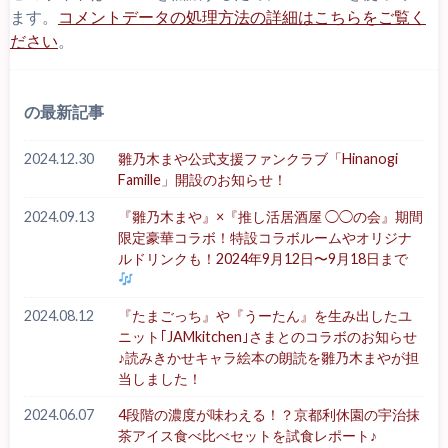
ます。
コメントデータの処理方法の詳細はこちらをご覧く
ださい
。
の最新記事
2024.12.30
雛乃木まや公式支援ファンクラブ「Hinanogi
Famille」開設のお知らせ！
2024.09.13
『雛乃木まや』×『推し活居酒屋 ◯◯の会』期間
限定豪華コラボ！特設コラボルームやオリジナ
ルドリンクも！2024年9月12日〜9月18日まで
2024.08.12
『たまごっち』や『うーたん』を生み出したユ
ニット｢JAMkitchen｣さまとのコラボのお知らせ
♪読みきかせキャラ絵本の朗読を雛乃木まやが担
当しました！
2024.06.07
4段階の濃度が味わえる！？京都利休園の宇治抹
茶アイス食べ比べセットを試食レポート♪