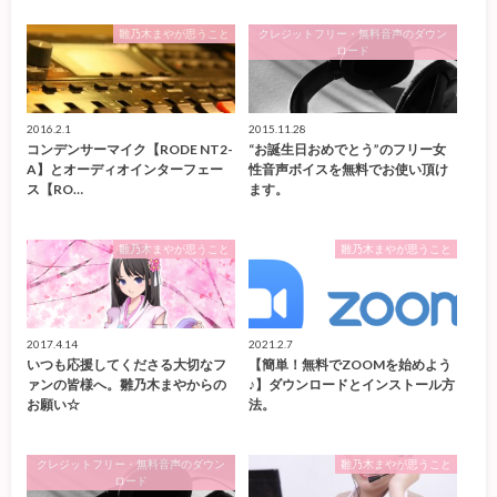
雛乃木まやが思うこと
クレジットフリー・無料音声のダウン
ロード
2016.2.1
2015.11.28
コンデンサーマイク【RODE NT2-
“お誕生日おめでとう”のフリー女
A】とオーディオインターフェー
性音声ボイスを無料でお使い頂け
ス【RO…
ます。
雛乃木まやが思うこと
雛乃木まやが思うこと
2017.4.14
2021.2.7
いつも応援してくださる大切なフ
【簡単！無料でZOOMを始めよう
ァンの皆様へ。雛乃木まやからの
♪】ダウンロードとインストール方
お願い☆
法。
クレジットフリー・無料音声のダウン
雛乃木まやが思うこと
ロード