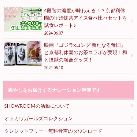
4段階の濃度が味わえる！？京都利休
園の宇治抹茶アイス食べ比べセットを
試食レポート♪
2024.06.07
映画『ゴジラxコング 新たなる帝国』
と京都利休園のお茶コラボが実現！和
と怪獣の融合グッズ！
2024.05.10
癒やしをお届けするナレーション声優です
SHOWROOMの活動について
オトカワガールズコレクション
クレジットフリー・無料音声のダウンロード