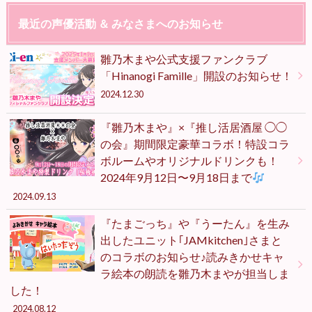
最近の声優活動 ＆ みなさまへのお知らせ
雛乃木まや公式支援ファンクラブ
「Hinanogi Famille」開設のお知らせ！
2024.12.30
『雛乃木まや』×『推し活居酒屋 ◯◯
の会』期間限定豪華コラボ！特設コラ
ボルームやオリジナルドリンクも！
2024年9月12日〜9月18日まで
2024.09.13
『たまごっち』や『うーたん』を生み
出したユニット｢JAMkitchen｣さまと
のコラボのお知らせ♪読みきかせキャ
ラ絵本の朗読を雛乃木まやが担当しま
した！
2024.08.12