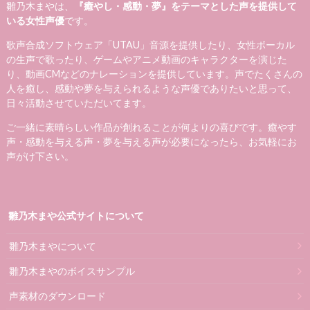
雛乃木まやは、
『癒やし・感動・夢』をテーマとした声を提供して
いる女性声優
です。
歌声合成ソフトウェア「UTAU」音源を提供したり、女性ボーカル
の生声で歌ったり、ゲームやアニメ動画のキャラクターを演じた
り、動画CMなどのナレーションを提供しています。声でたくさんの
人を癒し、感動や夢を与えられるような声優でありたいと思って、
日々活動させていただいてます。
ご一緒に素晴らしい作品が創れることが何よりの喜びです。癒やす
声・感動を与える声・夢を与える声が必要になったら、お気軽にお
声がけ下さい。
雛乃木まや公式サイトについて
雛乃木まやについて
雛乃木まやのボイスサンプル
声素材のダウンロード