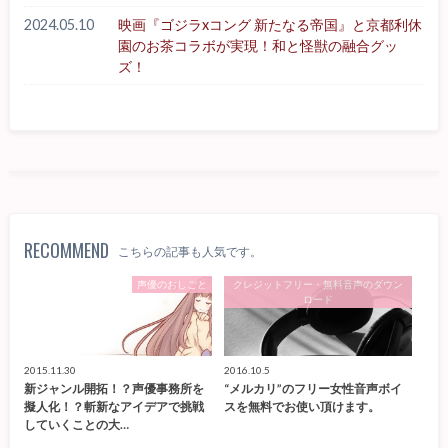
2024.05.10
映画『ゴジラxコング 新たなる帝国』と京都利休
園のお茶コラボが実現！和と怪獣の融合グッ
ズ！
RECOMMEND
こちらの記事も人気です。
声優のおしごと
クレジットフリー・無料音声のダウン
ロード
2015.11.30
2016.10.5
新ジャンル開拓！？声優事務所を
“メルカリ”のフリー女性音声ボイ
擬人化！？斬新なアイデアで挑戦
スを無料でお使い頂けます。
していくことの大…