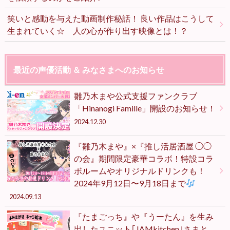
笑いと感動を与えた動画制作秘話！ 良い作品はこうして
生まれていく☆ 人の心が作り出す映像とは！？
最近の声優活動 ＆ みなさまへのお知らせ
雛乃木まや公式支援ファンクラブ
「Hinanogi Famille」開設のお知らせ！
2024.12.30
『雛乃木まや』×『推し活居酒屋 ◯◯
の会』期間限定豪華コラボ！特設コラ
ボルームやオリジナルドリンクも！
2024年9月12日〜9月18日まで
2024.09.13
『たまごっち』や『うーたん』を生み
出したユニット｢JAMkitchen｣さまと