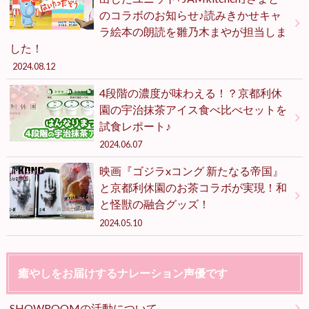
のコラボのお知らせ♪読みきかせキャ
ラ絵本の朗読を雛乃木まやが担当しま
した！
2024.08.12
4段階の濃度が味わえる！？京都利休
園の宇治抹茶アイス食べ比べセットを
試食レポート♪
2024.06.07
映画『ゴジラxコング 新たなる帝国』
と京都利休園のお茶コラボが実現！和
と怪獣の融合グッズ！
2024.05.10
癒やしをお届けするナレーション声優です
SHOWROOMの活動について