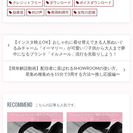
クレジットフリー
ダウンロード
ボイスダウンロード
効果音
叫び声
商用利用可
女性の悲鳴
【インスタ映えOK】おしゃれに着せ替えできる人形ぬいぐ
るみチャーム『イーマリー』が可愛い♡子供から大人まで夢
中になるブランド「イルメール」流行を先取りしよう！
【簡単解説動画】配信者に喜ばれるSHOWROOMの使い方。
星集め種集めを15分で3周する方法〜推し応援編〜
RECOMMEND
こちらの記事も人気です。
クレジットフリー・無料音声のダウン
クレジットフリー・無料音声のダウン
ロード
ロード