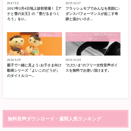
2017.3.2
2015.12.27
2017年3月4日地上波初登場！【ア
フラッシュモブでみんなを笑顔に♪
ナと雪の女王】の「雪だるまつく
ダンスパフォーマンスが起こす奇
ろう」をU…
跡と温かい小さ…
声優のおしごと
クレジットフリー・無料音声のダウン
ロード
2016.4.19
2015.11.24
親子で一緒に見よう♪お子さま向け
“ただいま”のフリー女性音声ボイ
動画シリーズ「よいこのどうが」
スを無料でお使い頂けます。
のタイトルコー…
無料音声ダウンロード・週間人気ランキング