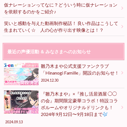
仮ナレーションってなに？どういう時に仮ナレーション
を依頼するのかをご紹介♪
笑いと感動を与えた動画制作秘話！ 良い作品はこうして
生まれていく☆ 人の心が作り出す映像とは！？
最近の声優活動 ＆ みなさまへのお知らせ
雛乃木まや公式支援ファンクラブ
「Hinanogi Famille」開設のお知らせ！
2024.12.30
『雛乃木まや』×『推し活居酒屋 ◯◯
の会』期間限定豪華コラボ！特設コラ
ボルームやオリジナルドリンクも！
2024年9月12日〜9月18日まで
2024.09.13