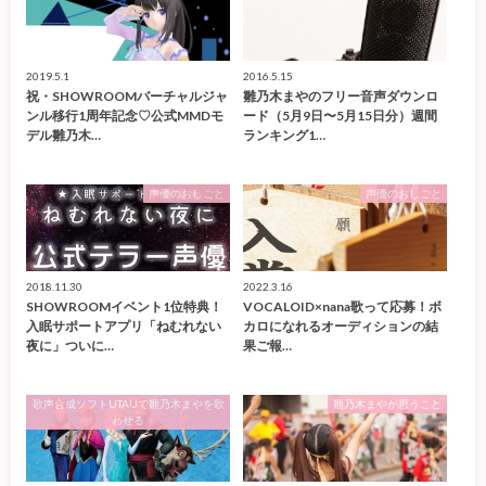
2019.5.1
2016.5.15
祝・SHOWROOMバーチャルジャ
雛乃木まやのフリー音声ダウンロ
ンル移行1周年記念♡公式MMDモ
ード（5月9日〜5月15日分）週間
デル雛乃木…
ランキング1…
声優のおしごと
声優のおしごと
2018.11.30
2022.3.16
SHOWROOMイベント1位特典！
VOCALOID×nana歌って応募！ボ
入眠サポートアプリ「ねむれない
カロになれるオーディションの結
夜に」ついに…
果ご報…
歌声合成ソフトUTAUで雛乃木まやを歌
雛乃木まやが思うこと
わせる