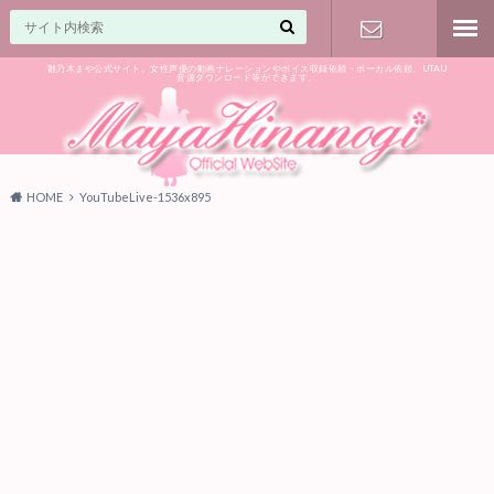
雛乃木まや公式サイト。女性声優の動画ナレーションやボイス収録依頼・ボーカル依頼、UTAU
音源ダウンロード等ができます。
ご相談はお
気軽に♪
HOME
YouTubeLive-1536x895