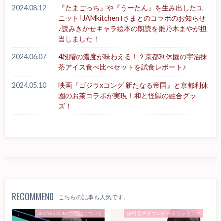
2024.08.12
『たまごっち』や『うーたん』を生み出したユ
ニット｢JAMkitchen｣さまとのコラボのお知らせ
♪読みきかせキャラ絵本の朗読を雛乃木まやが担
当しました！
2024.06.07
4段階の濃度が味わえる！？京都利休園の宇治抹
茶アイス食べ比べセットを試食レポート♪
2024.05.10
映画『ゴジラxコング 新たなる帝国』と京都利休
園のお茶コラボが実現！和と怪獣の融合グッ
ズ！
RECOMMEND
こちらの記事も人気です。
SHOWROOMの活動について
無料音声ダウンロードランキング