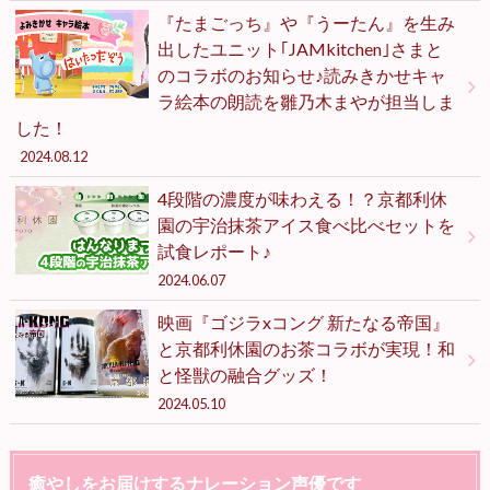
『たまごっち』や『うーたん』を生み
出したユニット｢JAMkitchen｣さまと
のコラボのお知らせ♪読みきかせキャ
ラ絵本の朗読を雛乃木まやが担当しま
した！
2024.08.12
4段階の濃度が味わえる！？京都利休
園の宇治抹茶アイス食べ比べセットを
試食レポート♪
2024.06.07
映画『ゴジラxコング 新たなる帝国』
と京都利休園のお茶コラボが実現！和
と怪獣の融合グッズ！
2024.05.10
癒やしをお届けするナレーション声優です