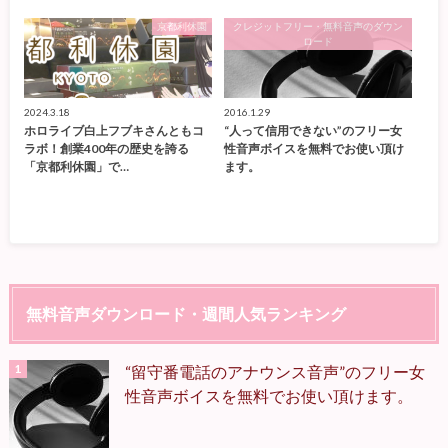
京都利休園
クレジットフリー・無料音声のダウン
ロード
2024.3.18
2016.1.29
ホロライブ白上フブキさんともコ
“人って信用できない”のフリー女
ラボ！創業400年の歴史を誇る
性音声ボイスを無料でお使い頂け
「京都利休園」で…
ます。
無料音声ダウンロード・週間人気ランキング
“留守番電話のアナウンス音声”のフリー女
性音声ボイスを無料でお使い頂けます。