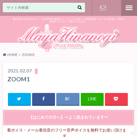
雛乃木まや公式サイト。女性声優の動画ナレーションやボイス収録依頼・ボーカル依頼、UTAU
音源ダウンロード等ができます。
ご相談はお
気軽に♪
HOME
ZOOM1
2021.02.07
ZOOM1
LINE
【はじめての方へ】〜よく読まれています〜
着ボイス・メール着信音のフリー音声ボイスを無料でお使い頂けま
す。