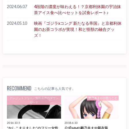
2024.06.07
4段階の濃度が味わえる！？京都利休園の宇治抹
茶アイス食べ比べセットを試食レポート♪
2024.05.10
映画『ゴジラxコング 新たなる帝国』と京都利休
園のお茶コラボが実現！和と怪獣の融合グッ
ズ！
RECOMMEND
こちらの記事も人気です。
クレジットフリー・無料音声のダウン
雛乃木まやが思うこと
ロード
2016.10.5
2018.6.10
“かしこまりました”のフリー女性
公式MMD雛乃木まや新衣装