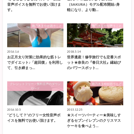
音声ボイスを無料でお使い頂けま
（SAKURA）モデル配布開始♪身
す。
軽になり、より動…
雛乃木まやが思うこと
雛乃木まやが思うこと
2016.1.6
2018.5.14
お正月太り対策に効果的な筋トレ
世界遺産！修学旅行でも定番スポ
でダイエット♪「超回復」を利用し
ット★奈良の『春日大社』縁結び
て、引き締まっ…
のパワースポット…
クレジットフリー・無料音声のダウン
雛乃木まやが思うこと
ロード
2016.10.5
2015.12.25
“どうして？”のフリー女性音声ボ
★スイーツパーティー★美味しす
イスを無料でお使い頂けます。
ぎるセブンイレブンのクリスマス
ケーキを食べよう…