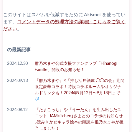
このサイトはスパムを低減するために Akismet を使ってい
ます。
コメントデータの処理方法の詳細はこちらをご覧く
ださい
。
の最新記事
2024.12.30
雛乃木まや公式支援ファンクラブ「Hinanogi
Famille」開設のお知らせ！
2024.09.13
『雛乃木まや』×『推し活居酒屋 ◯◯の会』期間
限定豪華コラボ！特設コラボルームやオリジナ
ルドリンクも！2024年9月12日〜9月18日まで
2024.08.12
『たまごっち』や『うーたん』を生み出したユ
ニット｢JAMkitchen｣さまとのコラボのお知らせ
♪読みきかせキャラ絵本の朗読を雛乃木まやが担
当しました！