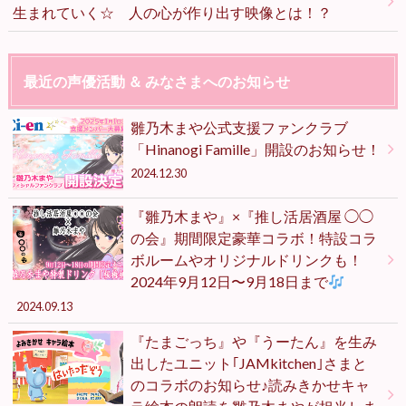
生まれていく☆ 人の心が作り出す映像とは！？
最近の声優活動 ＆ みなさまへのお知らせ
雛乃木まや公式支援ファンクラブ
「Hinanogi Famille」開設のお知らせ！
2024.12.30
『雛乃木まや』×『推し活居酒屋 ◯◯
の会』期間限定豪華コラボ！特設コラ
ボルームやオリジナルドリンクも！
2024年9月12日〜9月18日まで
2024.09.13
『たまごっち』や『うーたん』を生み
出したユニット｢JAMkitchen｣さまと
のコラボのお知らせ♪読みきかせキャ