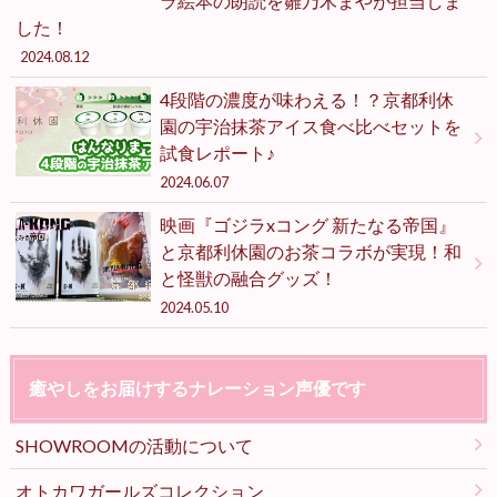
ラ絵本の朗読を雛乃木まやが担当しま
した！
2024.08.12
4段階の濃度が味わえる！？京都利休
園の宇治抹茶アイス食べ比べセットを
試食レポート♪
2024.06.07
映画『ゴジラxコング 新たなる帝国』
と京都利休園のお茶コラボが実現！和
と怪獣の融合グッズ！
2024.05.10
癒やしをお届けするナレーション声優です
SHOWROOMの活動について
オトカワガールズコレクション