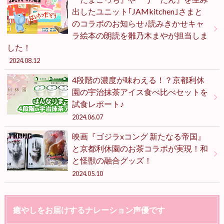
出したユニット｢JAMkitchen｣さまと
のコラボのお知らせ♪読みきかせキャ
ラ絵本の朗読を雛乃木まやが担当しま
した！
2024.08.12
4段階の濃度が味わえる！？京都利休
園の宇治抹茶アイス食べ比べセットを
試食レポート♪
2024.06.07
映画『ゴジラxコング 新たなる帝国』
と京都利休園のお茶コラボが実現！和
と怪獣の融合グッズ！
2024.05.10
癒やしをお届けするナレーション声優です