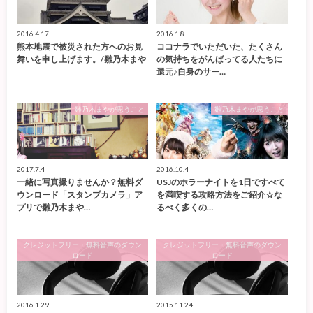
2016.4.17
2016.1.8
熊本地震で被災された方へのお見
ココナラでいただいた、たくさん
舞いを申し上げます。/雛乃木まや
の気持ちをがんばってる人たちに
還元♪自身のサー…
雛乃木まやが思うこと
雛乃木まやが思うこと
2017.7.4
2016.10.4
一緒に写真撮りませんか？無料ダ
USJのホラーナイトを1日ですべて
ウンロード「スタンプカメラ」ア
を満喫する攻略方法をご紹介☆な
プリで雛乃木まや…
るべく多くの…
クレジットフリー・無料音声のダウン
クレジットフリー・無料音声のダウン
ロード
ロード
2016.1.29
2015.11.24