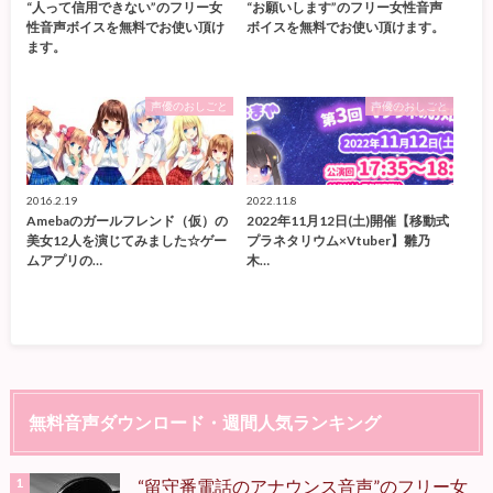
“人って信用できない”のフリー女
“お願いします”のフリー女性音声
性音声ボイスを無料でお使い頂け
ボイスを無料でお使い頂けます。
ます。
声優のおしごと
声優のおしごと
2016.2.19
2022.11.8
Amebaのガールフレンド（仮）の
2022年11月12日(土)開催【移動式
美女12人を演じてみました☆ゲー
プラネタリウム×Vtuber】雛乃
ムアプリの…
木…
無料音声ダウンロード・週間人気ランキング
“留守番電話のアナウンス音声”のフリー女