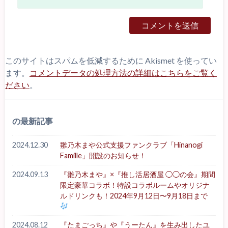
このサイトはスパムを低減するために Akismet を使ってい
ます。
コメントデータの処理方法の詳細はこちらをご覧く
ださい
。
の最新記事
2024.12.30
雛乃木まや公式支援ファンクラブ「Hinanogi
Famille」開設のお知らせ！
2024.09.13
『雛乃木まや』×『推し活居酒屋 ◯◯の会』期間
限定豪華コラボ！特設コラボルームやオリジナ
ルドリンクも！2024年9月12日〜9月18日まで
2024.08.12
『たまごっち』や『うーたん』を生み出したユ