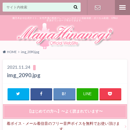
雛乃木まや公式サイト。女性声優の動画ナレーションやボイス収録依頼・ボーカル依頼、UTAU
音源ダウンロード等ができます。
ご相談はお
気軽に♪
HOME
img_2090.jpg
2021.11.24
img_2090.jpg
LINE
【はじめての方へ】〜よく読まれています〜
着ボイス・メール着信音のフリー音声ボイスを無料でお使い頂けま
す。