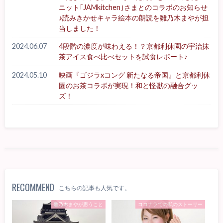
ニット｢JAMkitchen｣さまとのコラボのお知らせ
♪読みきかせキャラ絵本の朗読を雛乃木まやが担
当しました！
2024.06.07
4段階の濃度が味わえる！？京都利休園の宇治抹
茶アイス食べ比べセットを試食レポート♪
2024.05.10
映画『ゴジラxコング 新たなる帝国』と京都利休
園のお茶コラボが実現！和と怪獣の融合グッ
ズ！
RECOMMEND
こちらの記事も人気です。
雛乃木まやが思うこと
ココナラでの私のストーリー