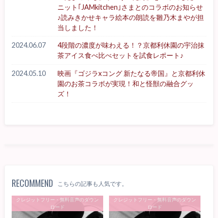
ニット｢JAMkitchen｣さまとのコラボのお知らせ
♪読みきかせキャラ絵本の朗読を雛乃木まやが担
当しました！
2024.06.07
4段階の濃度が味わえる！？京都利休園の宇治抹
茶アイス食べ比べセットを試食レポート♪
2024.05.10
映画『ゴジラxコング 新たなる帝国』と京都利休
園のお茶コラボが実現！和と怪獣の融合グッ
ズ！
RECOMMEND
こちらの記事も人気です。
クレジットフリー・無料音声のダウン
クレジットフリー・無料音声のダウン
ロード
ロード