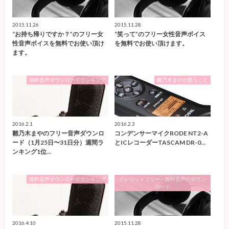
2015.11.26
2015.11.28
“お持ち帰りですか？”のフリー女
“笑って”のフリー女性音声ボイス
性音声ボイスを無料でお使い頂け
を無料でお使い頂けます。
ます。
無料音声ダウンロードランキング
雛乃木まやが思うこと
2016.2.1
2016.2.3
雛乃木まやのフリー音声ダウンロ
コンデンサーマイクRODE NT2-A
ード（1月25日〜31日分）週間ラ
とICレコーダーTASCAM DR-0…
ンキング1位…
無料音声ダウンロードランキング
クレジットフリー・無料音声のダウン
ロード
2016.4.10
2015.11.28