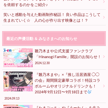
を依頼するのかをご紹介♪
笑いと感動を与えた動画制作秘話！ 良い作品はこうして
生まれていく☆ 人の心が作り出す映像とは！？
最近の声優活動 ＆ みなさまへのお知らせ
雛乃木まや公式支援ファンクラブ
「Hinanogi Famille」開設のお知らせ！
2024.12.30
『雛乃木まや』×『推し活居酒屋 ◯◯
の会』期間限定豪華コラボ！特設コラ
ボルームやオリジナルドリンクも！
2024年9月12日〜9月18日まで
2024.09.13
『たまごっち』や『うーたん』を生み