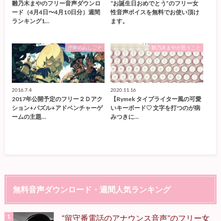
雛乃木まやのフリー音声ダウンロ
“お誕生日おめでとう”のフリー女
ード（4月4日〜4月10日分）週間
性音声ボイスを無料でお使い頂け
ランキング1…
ます。
作家のおしごと
雛乃木まやが思うこと
2016.7.4
2020.11.16
2017年公開予定のフリー２Ｄアク
【Rymek タイプライター風の可愛
ション+パズル+アドベンチャーゲ
いキーボード♡ 文字を打つのが病
ームの主題…
みつきに…
無料音声ダウンロード・週間人気ランキング
“留守番電話のアナウンス音声”のフリー女