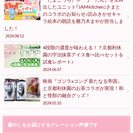
出したユニット｢JAMkitchen｣さまと
のコラボのお知らせ♪読みきかせキャ
ラ絵本の朗読を雛乃木まやが担当しま
した！
2024.08.12
4段階の濃度が味わえる！？京都利休
園の宇治抹茶アイス食べ比べセットを
試食レポート♪
2024.06.07
映画『ゴジラxコング 新たなる帝国』
と京都利休園のお茶コラボが実現！和
と怪獣の融合グッズ！
2024.05.10
癒やしをお届けするナレーション声優です