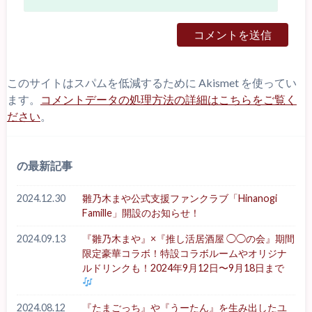
このサイトはスパムを低減するために Akismet を使ってい
ます。
コメントデータの処理方法の詳細はこちらをご覧く
ださい
。
の最新記事
2024.12.30
雛乃木まや公式支援ファンクラブ「Hinanogi
Famille」開設のお知らせ！
2024.09.13
『雛乃木まや』×『推し活居酒屋 ◯◯の会』期間
限定豪華コラボ！特設コラボルームやオリジナ
ルドリンクも！2024年9月12日〜9月18日まで
2024.08.12
『たまごっち』や『うーたん』を生み出したユ