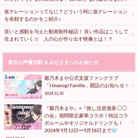
仮ナレーションってなに？どういう時に仮ナレーション
を依頼するのかをご紹介♪
笑いと感動を与えた動画制作秘話！ 良い作品はこうして
生まれていく☆ 人の心が作り出す映像とは！？
最近の声優活動 ＆ みなさまへのお知らせ
雛乃木まや公式支援ファンクラブ
「Hinanogi Famille」開設のお知らせ！
2024.12.30
『雛乃木まや』×『推し活居酒屋 ◯◯
の会』期間限定豪華コラボ！特設コラ
ボルームやオリジナルドリンクも！
2024年9月12日〜9月18日まで