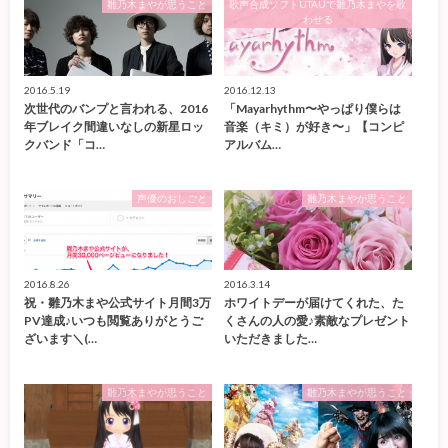
雛乃木まやが思うこと
歌声合成ソフトUTAUで雛乃木まやを歌
わせる
2016.5.19
2016.12.13
次世代のバンプと言われる、2016
「Mayarhythm〜やっぱり僕らは
年ブレイク間違いなしの新星ロッ
音楽（キミ）が好き〜」【コンピ
クバンド「コ…
アルバム…
声優のおしごと
雛乃木まやが思うこと
2016.8.26
2016.3.14
祝・雛乃木まや公式サイト月間3万
ホワイトデーが届けてくれた、た
PV達成♪いつも閲覧ありがとうご
くさんの人の愛♪素敵なプレゼント
ざいます＼(…
いただきました…
雛乃木まやが思うこと
雛乃木まやが思うこと