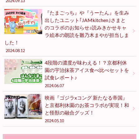
2024.09.13
『たまごっち』や『うーたん』を生み
出したユニット｢JAMkitchen｣さまと
のコラボのお知らせ♪読みきかせキャ
ラ絵本の朗読を雛乃木まやが担当しま
した！
2024.08.12
4段階の濃度が味わえる！？京都利休
園の宇治抹茶アイス食べ比べセットを
試食レポート♪
2024.06.07
映画『ゴジラxコング 新たなる帝国』
と京都利休園のお茶コラボが実現！和
と怪獣の融合グッズ！
2024.05.10