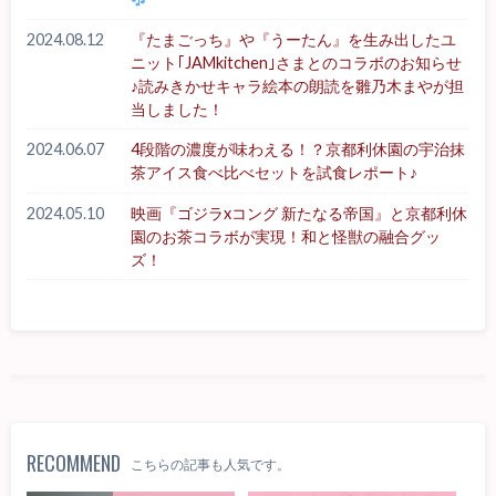
2024.08.12
『たまごっち』や『うーたん』を生み出したユ
ニット｢JAMkitchen｣さまとのコラボのお知らせ
♪読みきかせキャラ絵本の朗読を雛乃木まやが担
当しました！
2024.06.07
4段階の濃度が味わえる！？京都利休園の宇治抹
茶アイス食べ比べセットを試食レポート♪
2024.05.10
映画『ゴジラxコング 新たなる帝国』と京都利休
園のお茶コラボが実現！和と怪獣の融合グッ
ズ！
RECOMMEND
こちらの記事も人気です。