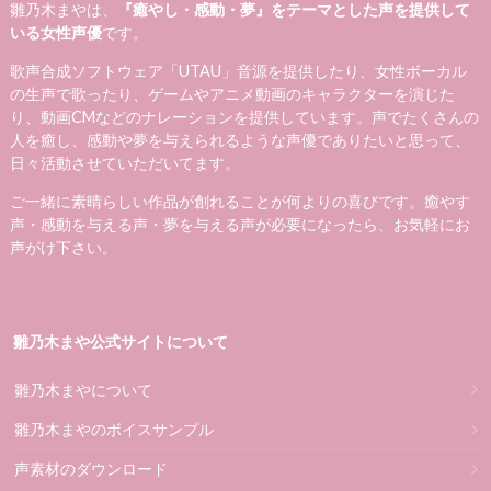
雛乃木まやは、
『癒やし・感動・夢』をテーマとした声を提供して
いる女性声優
です。
歌声合成ソフトウェア「UTAU」音源を提供したり、女性ボーカル
の生声で歌ったり、ゲームやアニメ動画のキャラクターを演じた
り、動画CMなどのナレーションを提供しています。声でたくさんの
人を癒し、感動や夢を与えられるような声優でありたいと思って、
日々活動させていただいてます。
ご一緒に素晴らしい作品が創れることが何よりの喜びです。癒やす
声・感動を与える声・夢を与える声が必要になったら、お気軽にお
声がけ下さい。
雛乃木まや公式サイトについて
雛乃木まやについて
雛乃木まやのボイスサンプル
声素材のダウンロード