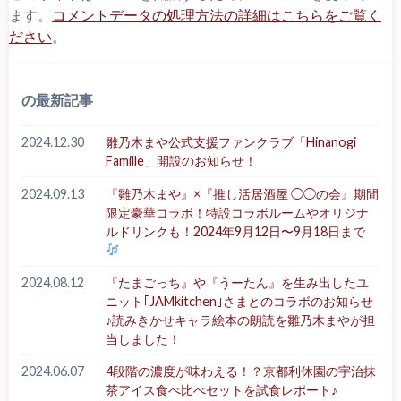
ます。
コメントデータの処理方法の詳細はこちらをご覧く
ださい
。
の最新記事
2024.12.30
雛乃木まや公式支援ファンクラブ「Hinanogi
Famille」開設のお知らせ！
2024.09.13
『雛乃木まや』×『推し活居酒屋 ◯◯の会』期間
限定豪華コラボ！特設コラボルームやオリジナ
ルドリンクも！2024年9月12日〜9月18日まで
2024.08.12
『たまごっち』や『うーたん』を生み出したユ
ニット｢JAMkitchen｣さまとのコラボのお知らせ
♪読みきかせキャラ絵本の朗読を雛乃木まやが担
当しました！
2024.06.07
4段階の濃度が味わえる！？京都利休園の宇治抹
茶アイス食べ比べセットを試食レポート♪