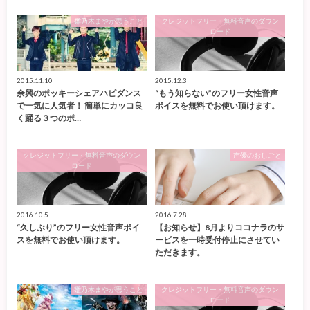
雛乃木まやが思うこと
クレジットフリー・無料音声のダウン
ロード
2015.11.10
2015.12.3
余興のポッキーシェアハピダンス
“もう知らない”のフリー女性音声
で一気に人気者！ 簡単にカッコ良
ボイスを無料でお使い頂けます。
く踊る３つのポ…
クレジットフリー・無料音声のダウン
声優のおしごと
ロード
2016.10.5
2016.7.28
“久しぶり”のフリー女性音声ボイ
【お知らせ】8月よりココナラのサ
スを無料でお使い頂けます。
ービスを一時受付停止にさせてい
ただきます。
雛乃木まやが思うこと
クレジットフリー・無料音声のダウン
ロード