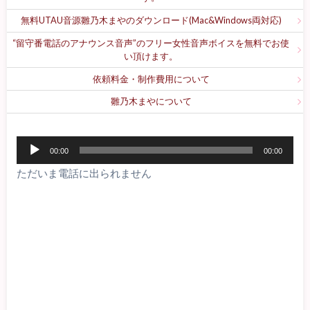
無料UTAU音源雛乃木まやのダウンロード(Mac&Windows両対応)
“留守番電話のアナウンス音声”のフリー女性音声ボイスを無料でお使
い頂けます。
依頼料金・制作費用について
雛乃木まやについて
音
00:00
00:00
声
ただいま電話に出られません
プ
レ
ー
ヤ
ー