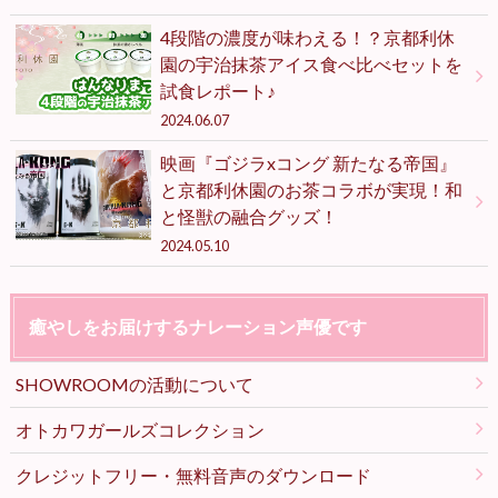
4段階の濃度が味わえる！？京都利休
園の宇治抹茶アイス食べ比べセットを
試食レポート♪
2024.06.07
映画『ゴジラxコング 新たなる帝国』
と京都利休園のお茶コラボが実現！和
と怪獣の融合グッズ！
2024.05.10
癒やしをお届けするナレーション声優です
SHOWROOMの活動について
オトカワガールズコレクション
クレジットフリー・無料音声のダウンロード