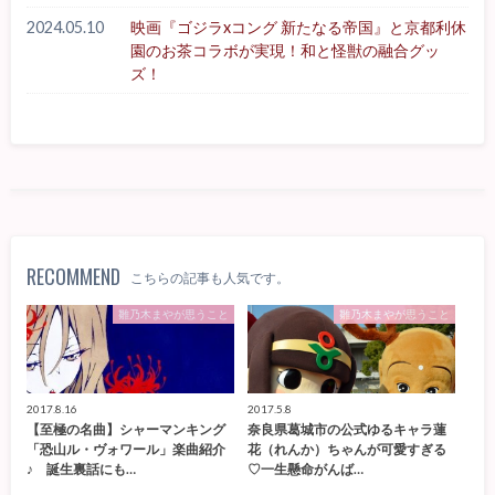
2024.05.10
映画『ゴジラxコング 新たなる帝国』と京都利休
園のお茶コラボが実現！和と怪獣の融合グッ
ズ！
RECOMMEND
こちらの記事も人気です。
雛乃木まやが思うこと
雛乃木まやが思うこと
2017.8.16
2017.5.8
【至極の名曲】シャーマンキング
奈良県葛城市の公式ゆるキャラ蓮
「恐山ル・ヴォワール」楽曲紹介
花（れんか）ちゃんが可愛すぎる
♪ 誕生裏話にも…
♡一生懸命がんば…