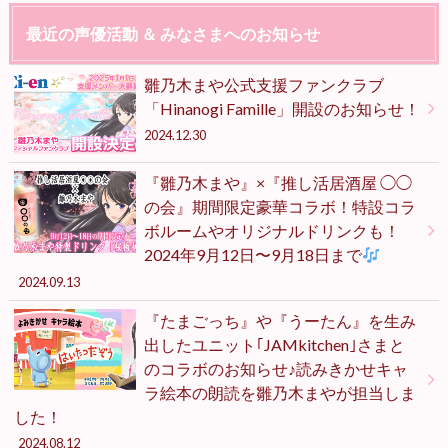
最近の声優活動 ＆ みなさまへのお知らせ
雛乃木まや公式支援ファンクラブ
「Hinanogi Famille」開設のお知らせ！
2024.12.30
『雛乃木まや』×『推し活居酒屋 ◯◯
の会』期間限定豪華コラボ！特設コラ
ボルームやオリジナルドリンクも！
2024年9月12日〜9月18日まで
2024.09.13
『たまごっち』や『うーたん』を生み
出したユニット｢JAMkitchen｣さまと
のコラボのお知らせ♪読みきかせキャ
ラ絵本の朗読を雛乃木まやが担当しま
した！
2024.08.12