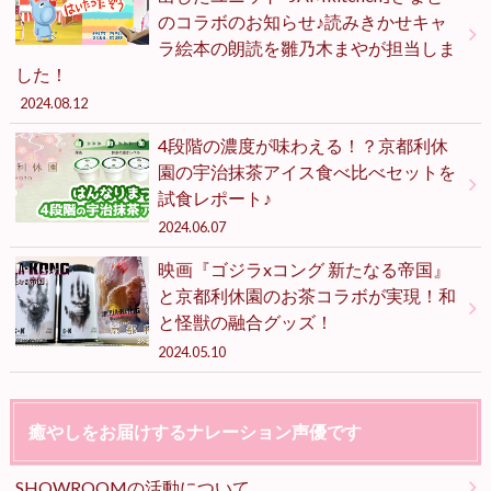
のコラボのお知らせ♪読みきかせキャ
ラ絵本の朗読を雛乃木まやが担当しま
した！
2024.08.12
4段階の濃度が味わえる！？京都利休
園の宇治抹茶アイス食べ比べセットを
試食レポート♪
2024.06.07
映画『ゴジラxコング 新たなる帝国』
と京都利休園のお茶コラボが実現！和
と怪獣の融合グッズ！
2024.05.10
癒やしをお届けするナレーション声優です
SHOWROOMの活動について