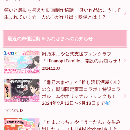
笑いと感動を与えた動画制作秘話！ 良い作品はこうして
生まれていく☆ 人の心が作り出す映像とは！？
最近の声優活動 ＆ みなさまへのお知らせ
雛乃木まや公式支援ファンクラブ
「Hinanogi Famille」開設のお知らせ！
2024.12.30
『雛乃木まや』×『推し活居酒屋 ◯◯
の会』期間限定豪華コラボ！特設コラ
ボルームやオリジナルドリンクも！
2024年9月12日〜9月18日まで
2024.09.13
『たまごっち』や『うーたん』を生み
出したユニット｢JAMkitchen｣さまと