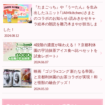
『たまごっち』や『うーたん』を生み
出したユニット｢JAMkitchen｣さまと
のコラボのお知らせ♪読みきかせキャ
ラ絵本の朗読を雛乃木まやが担当しま
した！
2024.08.12
4段階の濃度が味わえる！？京都利休
園の宇治抹茶アイス食べ比べセットを
試食レポート♪
2024.06.07
映画『ゴジラxコング 新たなる帝国』
と京都利休園のお茶コラボが実現！和
と怪獣の融合グッズ！
2024.05.10