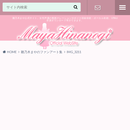
雛乃木まや公式サイト。女性声優の動画ナレーションやボイス収録依頼・ボーカル依頼、UTAU
音源ダウンロード等ができます。
ご相談はお
気軽に♪
HOME
雛乃木まやのファンアート集
IMG_3211