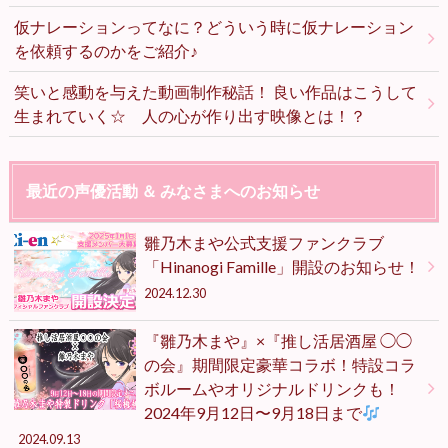
仮ナレーションってなに？どういう時に仮ナレーション
を依頼するのかをご紹介♪
笑いと感動を与えた動画制作秘話！ 良い作品はこうして
生まれていく☆ 人の心が作り出す映像とは！？
最近の声優活動 ＆ みなさまへのお知らせ
雛乃木まや公式支援ファンクラブ
「Hinanogi Famille」開設のお知らせ！
2024.12.30
『雛乃木まや』×『推し活居酒屋 ◯◯
の会』期間限定豪華コラボ！特設コラ
ボルームやオリジナルドリンクも！
2024年9月12日〜9月18日まで
2024.09.13