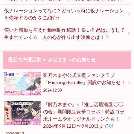
仮ナレーションってなに？どういう時に仮ナレーション
を依頼するのかをご紹介♪
笑いと感動を与えた動画制作秘話！ 良い作品はこうして
生まれていく☆ 人の心が作り出す映像とは！？
最近の声優活動 ＆ みなさまへのお知らせ
雛乃木まや公式支援ファンクラブ
「Hinanogi Famille」開設のお知らせ！
2024.12.30
『雛乃木まや』×『推し活居酒屋 ◯◯
の会』期間限定豪華コラボ！特設コラ
ボルームやオリジナルドリンクも！
2024年9月12日〜9月18日まで
2024.09.13