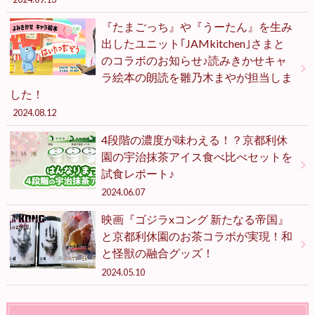
『たまごっち』や『うーたん』を生み
出したユニット｢JAMkitchen｣さまと
のコラボのお知らせ♪読みきかせキャ
ラ絵本の朗読を雛乃木まやが担当しま
した！
2024.08.12
4段階の濃度が味わえる！？京都利休
園の宇治抹茶アイス食べ比べセットを
試食レポート♪
2024.06.07
映画『ゴジラxコング 新たなる帝国』
と京都利休園のお茶コラボが実現！和
と怪獣の融合グッズ！
2024.05.10