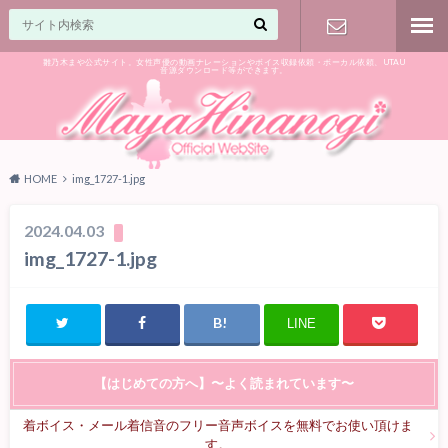
雛乃木まや公式サイト。女性声優の動画ナレーションやボイス収録依頼・ボーカル依頼、UTAU
音源ダウンロード等ができます。
ご相談はお
気軽に♪
HOME
img_1727-1.jpg
2024.04.03
img_1727-1.jpg
LINE
【はじめての方へ】〜よく読まれています〜
着ボイス・メール着信音のフリー音声ボイスを無料でお使い頂けま
す。