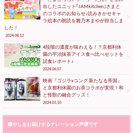
出したユニット｢JAMkitchen｣さまと
のコラボのお知らせ♪読みきかせキャ
ラ絵本の朗読を雛乃木まやが担当しま
した！
2024.08.12
4段階の濃度が味わえる！？京都利休
園の宇治抹茶アイス食べ比べセットを
試食レポート♪
2024.06.07
映画『ゴジラxコング 新たなる帝国』
と京都利休園のお茶コラボが実現！和
と怪獣の融合グッズ！
2024.05.10
癒やしをお届けするナレーション声優です