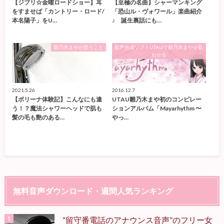
【ジブリ☆金曜ロードショー】耳
【至極の名曲】シャーマンキング
をすませば「カントリー・ロード/
「恐山ル・ヴォワール」楽曲紹介
本名陽子」をU…
♪ 誕生裏話にも…
雛乃木まやが思うこと
歌声合成ソフトUTAUで雛乃木まやを歌
わせる
2021.5.26
2016.12.7
【ボリーナ体験記】こんなにも違
UTAU雛乃木まや初のコンピレー
う！？魔法シャワーヘッドで肌も
ションアルバム「Mayarhythm 〜
髪の毛も艶のある…
やっ…
無料音声ダウンロード・週間人気ランキング
“留守番電話のアナウンス音声”のフリー女