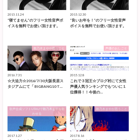
2015.11.24
2015.12.30
“寝てません”のフリー女性音声ボ
“良いお年を！”のフリー女性音声
イスを無料でお使い頂けます。
ボイスを無料でお使い頂けます。
雛乃木まやが思うこと
声優のおしごと
2016.7.31
2015.12.8
☆大迫力☆2016/7/30大阪長居ス
これで３冠王☆ブログ村にて女性
タジアムにて「 BIGBANG10 T…
声優人気ランキングでもついに１
位獲得！！今後の…
歌声合成ソフトUTAUで雛乃木まやを歌
雛乃木まやが思うこと
わせる
2017.1.27
2017.8.16