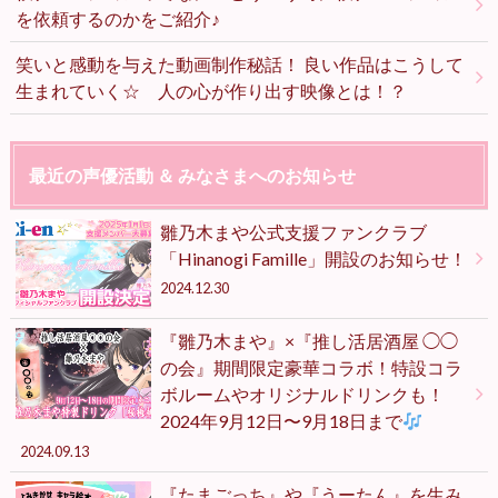
を依頼するのかをご紹介♪
笑いと感動を与えた動画制作秘話！ 良い作品はこうして
生まれていく☆ 人の心が作り出す映像とは！？
最近の声優活動 ＆ みなさまへのお知らせ
雛乃木まや公式支援ファンクラブ
「Hinanogi Famille」開設のお知らせ！
2024.12.30
『雛乃木まや』×『推し活居酒屋 ◯◯
の会』期間限定豪華コラボ！特設コラ
ボルームやオリジナルドリンクも！
2024年9月12日〜9月18日まで
2024.09.13
『たまごっち』や『うーたん』を生み