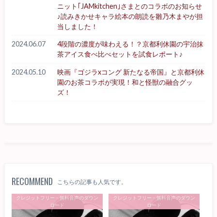
ニット｢JAMkitchen｣さまとのコラボのお知らせ
♪読みきかせキャラ絵本の朗読を雛乃木まやが担
当しました！
2024.06.07
4段階の濃度が味わえる！？京都利休園の宇治抹
茶アイス食べ比べセットを試食レポート♪
2024.05.10
映画『ゴジラxコング 新たなる帝国』と京都利休
園のお茶コラボが実現！和と怪獣の融合グッ
ズ！
RECOMMEND
こちらの記事も人気です。
クレジットフリー・無料音声のダウン
クレジットフリー・無料音声のダウン
ロード
ロード