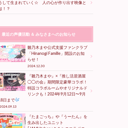
うして生まれていく☆ 人の心が作り出す映像と
は！？
最近の声優活動 ＆ みなさまへのお知らせ
雛乃木まや公式支援ファンクラブ
「Hinanogi Famille」開設のお知
らせ！
2024.12.30
『雛乃木まや』×『推し活居酒屋
◯◯の会』期間限定豪華コラボ！
特設コラボルームやオリジナルド
リンクも！2024年9月12日〜9月
18日まで
2024.09.13
『たまごっち』や『うーたん』を
生み出したユニット