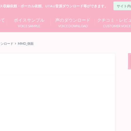
ス収録依頼・ボーカル依頼、UTAU音源ダウンロード等ができます。
いて
ボイスサンプル
声のダウンロード
クチコミ・レビ
VOICE SAMPLE
VOICE DOWNLOAD
CUSTOMER VOICE
ウンロード
MMD_側面