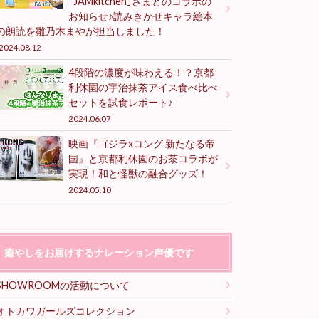
｢JAMkitchen｣さまとのコラボの
お知らせ♪読みきかせキャラ絵本
の朗読を雛乃木まやが担当しました！
2024.08.12
4段階の濃度が味わえる！？京都
利休園の宇治抹茶アイス食べ比べ
セットを試食レポート♪
2024.06.07
映画『ゴジラxコング 新たなる帝
国』と京都利休園のお茶コラボが
実現！和と怪獣の融合グッズ！
2024.05.10
癒やしをお届けするナレーション声優です
SHOWROOMの活動について
オトカワガールズコレクション