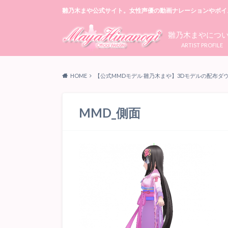
雛乃木まや公式サイト。女性声優の動画ナレーションやボイ
雛乃木まやにつ
ARTIST PROFILE
HOME
【公式MMDモデル 雛乃木まや】3Dモデルの配布ダ
MMD_側面