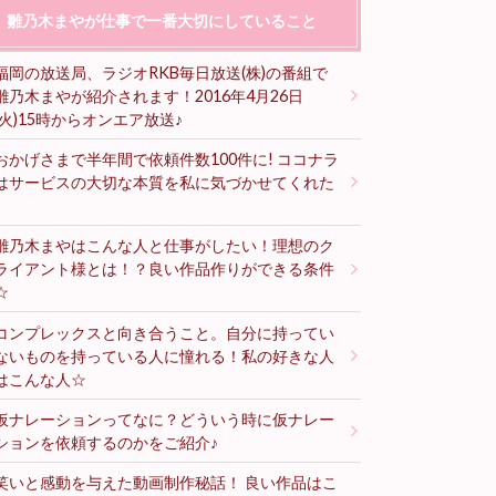
雛乃木まやが仕事で一番大切にしていること
福岡の放送局、ラジオRKB毎日放送(株)の番組で
雛乃木まやが紹介されます！2016年4月26日
(火)15時からオンエア放送♪
おかげさまで半年間で依頼件数100件に! ココナラ
はサービスの大切な本質を私に気づかせてくれた
♪
雛乃木まやはこんな人と仕事がしたい！理想のク
ライアント様とは！？良い作品作りができる条件
☆
コンプレックスと向き合うこと。自分に持ってい
ないものを持っている人に憧れる！私の好きな人
はこんな人☆
仮ナレーションってなに？どういう時に仮ナレー
ションを依頼するのかをご紹介♪
笑いと感動を与えた動画制作秘話！ 良い作品はこ