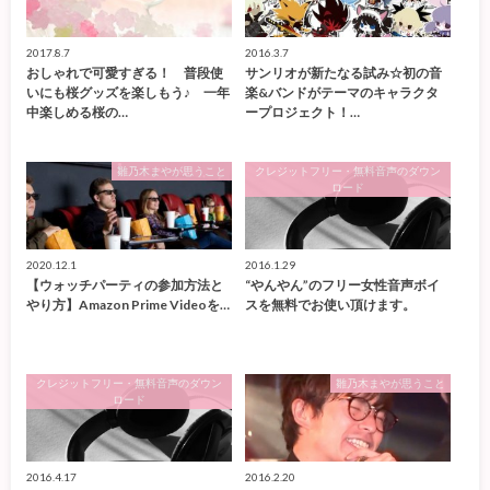
2017.8.7
2016.3.7
おしゃれで可愛すぎる！ 普段使
サンリオが新たなる試み☆初の音
いにも桜グッズを楽しもう♪ 一年
楽&バンドがテーマのキャラクタ
中楽しめる桜の…
ープロジェクト！…
雛乃木まやが思うこと
クレジットフリー・無料音声のダウン
ロード
2020.12.1
2016.1.29
【ウォッチパーティの参加方法と
“やんやん”のフリー女性音声ボイ
やり方】Amazon Prime Videoを…
スを無料でお使い頂けます。
クレジットフリー・無料音声のダウン
雛乃木まやが思うこと
ロード
2016.4.17
2016.2.20