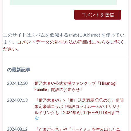
このサイトはスパムを低減するために Akismet を使ってい
ます。
コメントデータの処理方法の詳細はこちらをご覧く
ださい
。
の最新記事
2024.12.30
雛乃木まや公式支援ファンクラブ「Hinanogi
Famille」開設のお知らせ！
2024.09.13
『雛乃木まや』×『推し活居酒屋 ◯◯の会』期間
限定豪華コラボ！特設コラボルームやオリジナ
ルドリンクも！2024年9月12日〜9月18日まで
2024.08.12
『たまごっち』や『うーたん』を生み出したユ