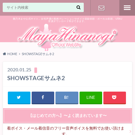
雛乃木まや公式サイト。女性声優の動画ナレーションやボイス収録依頼・ボーカル依頼、UTAU
音源ダウンロード等ができます。
ご相談はお
気軽に♪
HOME
SHOWSTAGEサムネ2
2020.01.25
SHOWSTAGEサムネ2
LINE
【はじめての方へ】〜よく読まれています〜
着ボイス・メール着信音のフリー音声ボイスを無料でお使い頂けま
す。