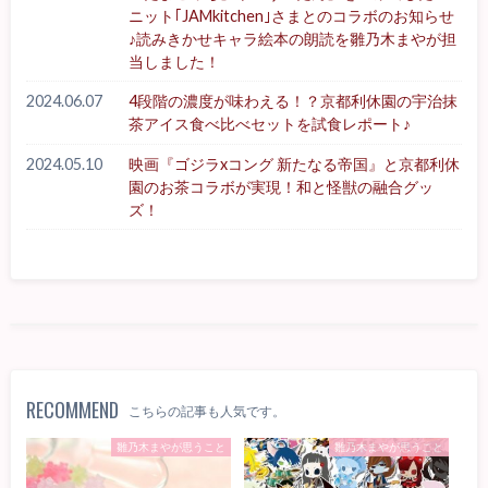
ニット｢JAMkitchen｣さまとのコラボのお知らせ
♪読みきかせキャラ絵本の朗読を雛乃木まやが担
当しました！
2024.06.07
4段階の濃度が味わえる！？京都利休園の宇治抹
茶アイス食べ比べセットを試食レポート♪
2024.05.10
映画『ゴジラxコング 新たなる帝国』と京都利休
園のお茶コラボが実現！和と怪獣の融合グッ
ズ！
RECOMMEND
こちらの記事も人気です。
雛乃木まやが思うこと
雛乃木まやが思うこと