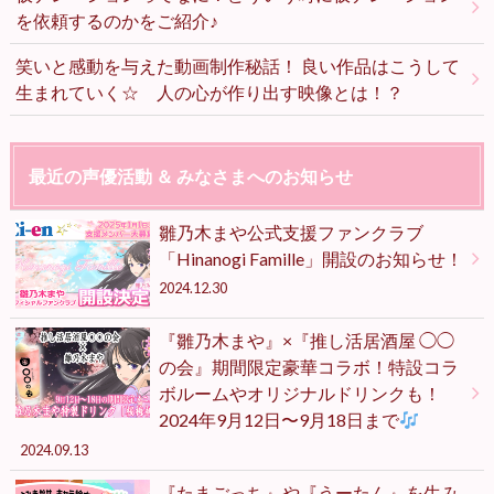
を依頼するのかをご紹介♪
笑いと感動を与えた動画制作秘話！ 良い作品はこうして
生まれていく☆ 人の心が作り出す映像とは！？
最近の声優活動 ＆ みなさまへのお知らせ
雛乃木まや公式支援ファンクラブ
「Hinanogi Famille」開設のお知らせ！
2024.12.30
『雛乃木まや』×『推し活居酒屋 ◯◯
の会』期間限定豪華コラボ！特設コラ
ボルームやオリジナルドリンクも！
2024年9月12日〜9月18日まで
2024.09.13
『たまごっち』や『うーたん』を生み