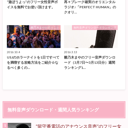
“遊ぼうよっ”のフリー女性音声ボ
再々ブレーク確実のオリエンタル
イスを無料でお使い頂けます。
ラジオ♪「PERFECT HUMAN」の
クオリ…
雛乃木まやが思うこと
無料音声ダウンロードランキング
2016.10.4
2016.3.13
USJのホラーナイトを1日ですべて
雛乃木まやのフリー音声ダウンロ
を満喫する攻略方法をご紹介☆な
ード（3月7日〜3月13日分）週間
るべく多くの…
ランキング1…
無料音声ダウンロード・週間人気ランキング
“留守番電話のアナウンス音声”のフリー女