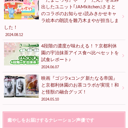
出したユニット｢JAMkitchen｣さまと
のコラボのお知らせ♪読みきかせキャ
ラ絵本の朗読を雛乃木まやが担当しま
した！
2024.08.12
4段階の濃度が味わえる！？京都利休
園の宇治抹茶アイス食べ比べセットを
試食レポート♪
2024.06.07
映画『ゴジラxコング 新たなる帝国』
と京都利休園のお茶コラボが実現！和
と怪獣の融合グッズ！
2024.05.10
癒やしをお届けするナレーション声優です