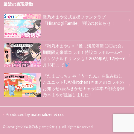
最近の表現活動
雛乃木まや公式支援ファンクラブ
「Hinanogi Famille」開設のお知らせ！
『雛乃木まや』×『推し活居酒屋 ◯◯の会』
期間限定豪華コラボ！特設コラボルームや
オリジナルドリンクも！2024年9月12日〜9
月18日まで
『たまごっち』や『うーたん』を生み出し
たユニット｢JAMkitchen｣さまとのコラボの
お知らせ♪読みきかせキャラ絵本の朗読を雛
乃木まやが担当しました！
Produced by materializer & co.
©Copyright2026
雛乃木まや公式サイト
.All Rights Reserved.