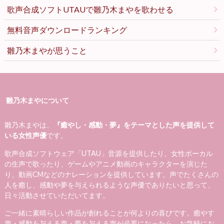
歌声合成ソフトUTAUで雛乃木まやを歌わせる
無料音声ダウンロードランキング
雛乃木まやが思うこと
雛乃木まやについて
雛乃木まやは、
『癒やし・感動・夢』をテーマとした声を提供して
いる女性声優
です。
歌声合成ソフトウェア「UTAU」音源を提供したり、女性ボーカル
の生声で歌ったり、ゲームやアニメ動画のキャラクターを演じた
り、動画CMなどのナレーションを提供しています。声でたくさんの
人を癒し、感動や夢を与えられるような声優でありたいと思って、
日々活動させていただいてます。
ご一緒に素晴らしい作品が創れることが何よりの喜びです。癒やす
声・感動を与える声・夢を与える声が必要になったら、お気軽にお