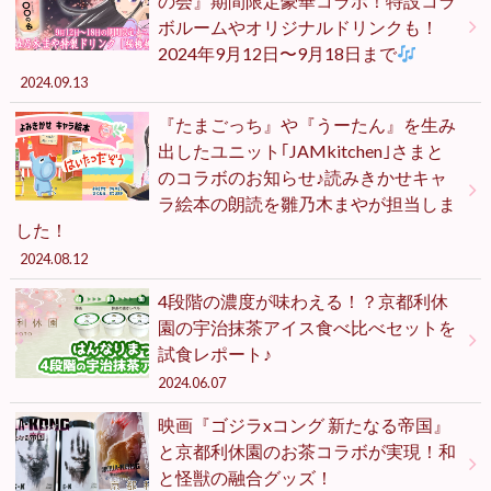
の会』期間限定豪華コラボ！特設コラ
ボルームやオリジナルドリンクも！
2024年9月12日〜9月18日まで
2024.09.13
『たまごっち』や『うーたん』を生み
出したユニット｢JAMkitchen｣さまと
のコラボのお知らせ♪読みきかせキャ
ラ絵本の朗読を雛乃木まやが担当しま
した！
2024.08.12
4段階の濃度が味わえる！？京都利休
園の宇治抹茶アイス食べ比べセットを
試食レポート♪
2024.06.07
映画『ゴジラxコング 新たなる帝国』
と京都利休園のお茶コラボが実現！和
と怪獣の融合グッズ！