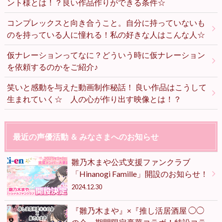
ント様とは！？良い作品作りができる条件☆
コンプレックスと向き合うこと。自分に持っていないも
のを持っている人に憧れる！私の好きな人はこんな人☆
仮ナレーションってなに？どういう時に仮ナレーション
を依頼するのかをご紹介♪
笑いと感動を与えた動画制作秘話！ 良い作品はこうして
生まれていく☆ 人の心が作り出す映像とは！？
最近の声優活動 ＆ みなさまへのお知らせ
雛乃木まや公式支援ファンクラブ
「Hinanogi Famille」開設のお知らせ！
2024.12.30
『雛乃木まや』×『推し活居酒屋 ◯◯