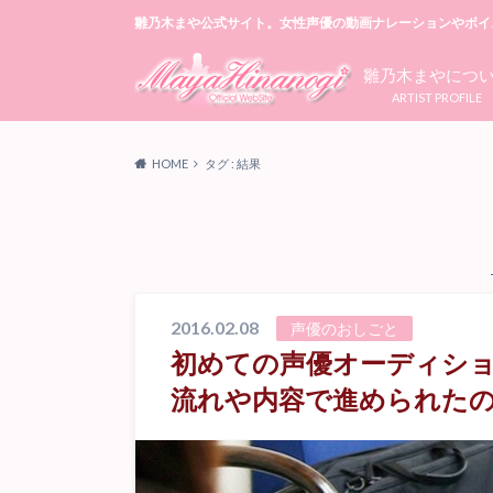
雛乃木まや公式サイト。女性声優の動画ナレーションやボイ
雛乃木まやにつ
ARTIST PROFILE
HOME
タグ : 結果
2016.02.08
声優のおしごと
初めての声優オーディショ
流れや内容で進められた