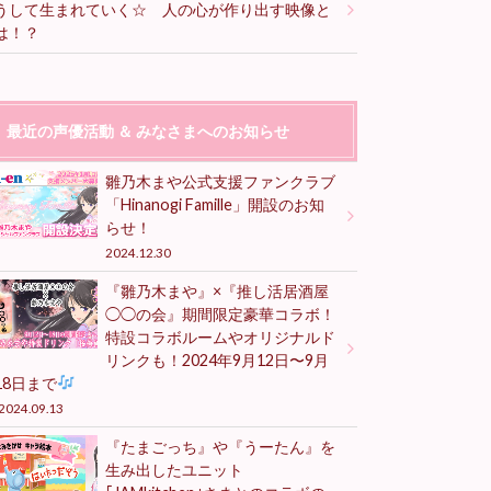
うして生まれていく☆ 人の心が作り出す映像と
は！？
最近の声優活動 ＆ みなさまへのお知らせ
雛乃木まや公式支援ファンクラブ
「Hinanogi Famille」開設のお知
らせ！
2024.12.30
『雛乃木まや』×『推し活居酒屋
◯◯の会』期間限定豪華コラボ！
特設コラボルームやオリジナルド
リンクも！2024年9月12日〜9月
18日まで
2024.09.13
『たまごっち』や『うーたん』を
生み出したユニット