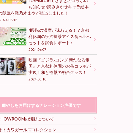
｢JAMkitchen｣さまとのコラボの
お知らせ♪読みきかせキャラ絵本
の朗読を雛乃木まやが担当しました！
2024.08.12
4段階の濃度が味わえる！？京都
利休園の宇治抹茶アイス食べ比べ
セットを試食レポート♪
2024.06.07
映画『ゴジラxコング 新たなる帝
国』と京都利休園のお茶コラボが
実現！和と怪獣の融合グッズ！
2024.05.10
癒やしをお届けするナレーション声優です
SHOWROOMの活動について
オトカワガールズコレクション