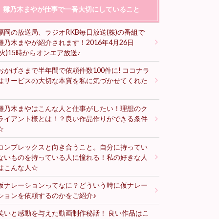
雛乃木まやが仕事で一番大切にしていること
福岡の放送局、ラジオRKB毎日放送(株)の番組で
雛乃木まやが紹介されます！2016年4月26日
(火)15時からオンエア放送♪
おかげさまで半年間で依頼件数100件に! ココナラ
はサービスの大切な本質を私に気づかせてくれた
♪
雛乃木まやはこんな人と仕事がしたい！理想のク
ライアント様とは！？良い作品作りができる条件
☆
コンプレックスと向き合うこと。自分に持ってい
ないものを持っている人に憧れる！私の好きな人
はこんな人☆
仮ナレーションってなに？どういう時に仮ナレー
ションを依頼するのかをご紹介♪
笑いと感動を与えた動画制作秘話！ 良い作品はこ