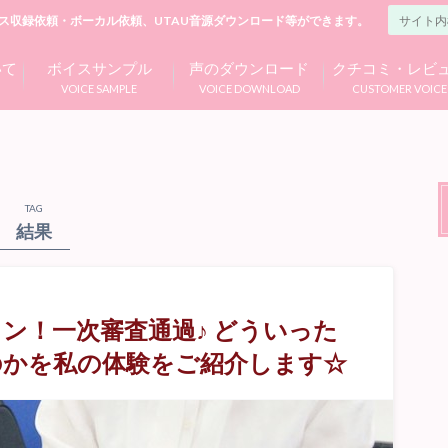
ス収録依頼・ボーカル依頼、UTAU音源ダウンロード等ができます。
いて
ボイスサンプル
声のダウンロード
クチコミ・レビ
VOICE SAMPLE
VOICE DOWNLOAD
CUSTOMER VOICE
TAG
結果
ン！一次審査通過♪ どういった
のかを私の体験をご紹介します☆