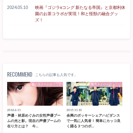
2024.05.10
映画『ゴジラxコング 新たなる帝国』と京都利休
園のお茶コラボが実現！和と怪獣の融合グッ
ズ！
RECOMMEND
こちらの記事も人気です。
雛乃木まやが思うこと
雛乃木まやが思うこと
2016.6.11
2015.11.10
声優・林原めぐみの女性声優ブー
余興のポッキーシェアハピダンス
ムの光と影。現在の声優ブームの
で一気に人気者！ 簡単にカッコ良
在り方とは？ 今…
く踊る３つのポ…