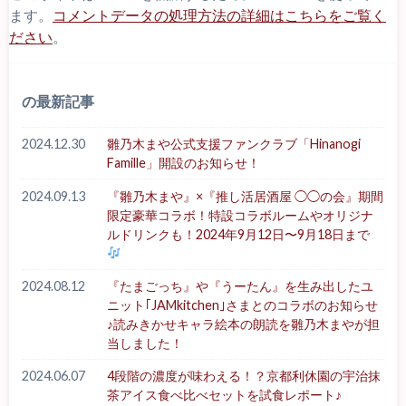
ます。
コメントデータの処理方法の詳細はこちらをご覧く
ださい
。
の最新記事
2024.12.30
雛乃木まや公式支援ファンクラブ「Hinanogi
Famille」開設のお知らせ！
2024.09.13
『雛乃木まや』×『推し活居酒屋 ◯◯の会』期間
限定豪華コラボ！特設コラボルームやオリジナ
ルドリンクも！2024年9月12日〜9月18日まで
2024.08.12
『たまごっち』や『うーたん』を生み出したユ
ニット｢JAMkitchen｣さまとのコラボのお知らせ
♪読みきかせキャラ絵本の朗読を雛乃木まやが担
当しました！
2024.06.07
4段階の濃度が味わえる！？京都利休園の宇治抹
茶アイス食べ比べセットを試食レポート♪