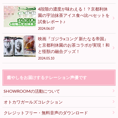
4段階の濃度が味わえる！？京都利休
園の宇治抹茶アイス食べ比べセットを
試食レポート♪
2024.06.07
映画『ゴジラxコング 新たなる帝国』
と京都利休園のお茶コラボが実現！和
と怪獣の融合グッズ！
2024.05.10
癒やしをお届けするナレーション声優です
SHOWROOMの活動について
オトカワガールズコレクション
クレジットフリー・無料音声のダウンロード