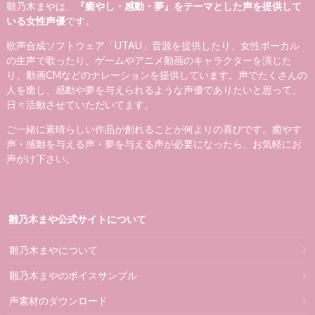
雛乃木まやは、
『癒やし・感動・夢』をテーマとした声を提供して
いる女性声優
です。
歌声合成ソフトウェア「UTAU」音源を提供したり、女性ボーカル
の生声で歌ったり、ゲームやアニメ動画のキャラクターを演じた
り、動画CMなどのナレーションを提供しています。声でたくさんの
人を癒し、感動や夢を与えられるような声優でありたいと思って、
日々活動させていただいてます。
ご一緒に素晴らしい作品が創れることが何よりの喜びです。癒やす
声・感動を与える声・夢を与える声が必要になったら、お気軽にお
声がけ下さい。
雛乃木まや公式サイトについて
雛乃木まやについて
雛乃木まやのボイスサンプル
声素材のダウンロード