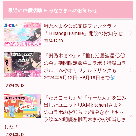
最近の声優活動 ＆ みなさまへのお知らせ
雛乃木まや公式支援ファンクラブ
「Hinanogi Famille」開設のお知らせ！
2024.12.30
『雛乃木まや』×『推し活居酒屋 ◯◯
の会』期間限定豪華コラボ！特設コラ
ボルームやオリジナルドリンクも！
2024年9月12日〜9月18日まで
2024.09.13
『たまごっち』や『うーたん』を生み
出したユニット｢JAMkitchen｣さまと
のコラボのお知らせ♪読みきかせキャ
ラ絵本の朗読を雛乃木まやが担当しま
した！
2024.08.12