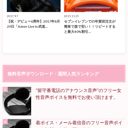
2017.9.7
2015.11.25
【祝・デビュー6周年】2017年8月
セブンイレブンでの年賀状注文が
29日「Aimer Live in 武道…
簡単で楽で安い！！リピートする
と最大40%割引…
無料音声ダウンロード・週間人気ランキング
“留守番電話のアナウンス音声”のフリー女
性音声ボイスを無料でお使い頂けます。
着ボイス・メール着信音のフリー音声ボイ