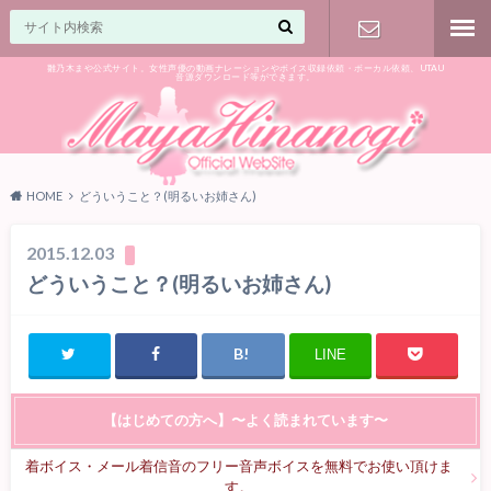
雛乃木まや公式サイト。女性声優の動画ナレーションやボイス収録依頼・ボーカル依頼、UTAU
音源ダウンロード等ができます。
ご相談はお
気軽に♪
HOME
どういうこと？(明るいお姉さん)
2015.12.03
どういうこと？(明るいお姉さん)
LINE
【はじめての方へ】〜よく読まれています〜
着ボイス・メール着信音のフリー音声ボイスを無料でお使い頂けま
す。