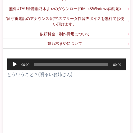
無料UTAU音源雛乃木まやのダウンロード(Mac&Windows両対応)
“留守番電話のアナウンス音声”のフリー女性音声ボイスを無料でお使
い頂けます。
依頼料金・制作費用について
雛乃木まやについて
音
00:00
00:00
声
どういうこと？(明るいお姉さん)
プ
レ
ー
ヤ
ー