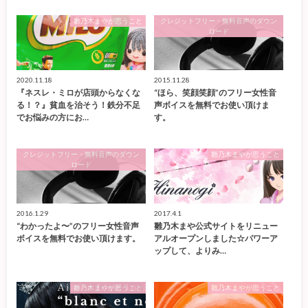
雛乃木まやが思うこと
クレジットフリー・無料音声のダウン
ロード
2020.11.18
2015.11.28
『ネスレ・ミロが店頭からなくな
“ほら、笑顔笑顔”のフリー女性音
る！？』貧血を治そう！鉄分不足
声ボイスを無料でお使い頂けま
でお悩みの方にお…
す。
クレジットフリー・無料音声のダウン
雛乃木まやが思うこと
ロード
2016.1.29
2017.4.1
“わかったよ〜”のフリー女性音声
雛乃木まや公式サイトをリニュー
ボイスを無料でお使い頂けます。
アルオープンしました☆パワーア
ップして、よりみ…
雛乃木まやが思うこと
雛乃木まやが思うこと