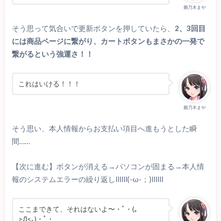
雛乃木まや
そう思って気合いで更新ボタンを押していたら、
2、3回目
には商品ページに繋がり、カートボタンもまさかの一発で
繋がるという強運さ！！
これはいける！！！
雛乃木まや
そう思い、本人情報からお支払い項目へ進もうとした瞬
間……
【次に進む】ボタンが消える→パソコンが固まる→本人情
報のシステムエラーの繰り返しllllll(-ω-；)llllll
ここまできて、それはないよ〜・ﾟ・(｡
>Д<｡)・ﾟ・