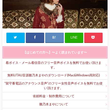
LINE
【はじめての方へ】〜よく読まれています〜
着ボイス・メール着信音のフリー音声ボイスを無料でお使い頂けま
す。
無料UTAU音源雛乃木まやのダウンロード(Mac&Windows両対応)
“留守番電話のアナウンス音声”のフリー女性音声ボイスを無料でお使
い頂けます。
依頼料金・制作費用について
雛乃木まやについて