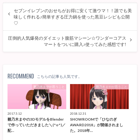
セブンイレブンのおせちがお得に安くて激ウマ！！誰でも美
味しく作れる♪簡単すぎる圧力鍋を使った黒豆レシピも公開
♡
圧倒的人気爆発のダイエット腹筋マシーン☆ワンダーコアス
マートをついに購入♪使ってみた感想です!
RECOMMEND
こちらの記事も人気です。
雛乃木まやが思うこと
雛乃木まやが思うこと
2017.5.12
2018.12.31
雛乃木まやの3DモデルをBlender
SHOWROOMで「ひなのぎ
で作っていただきました＼(^o^)／
AWARD2018」が開催されまし
配…
た。2018年…