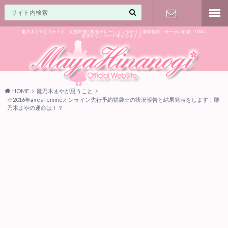
雛乃木まや公式サイト。女性声優の動画ナレーションやボイス収録依頼・ボーカル依頼、UTAU
音源ダウンロード等ができます。
ご相談はお
気軽に♪
HOME
雛乃木まやが思うこと
☆2016年axes femmeオンライン先行予約福袋☆の状況報告と結果発表をします！雛
乃木まやの運命は！？