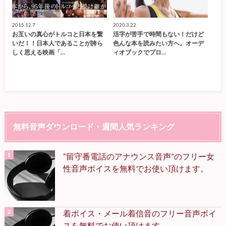
2015.12.7
2020.3.22
お互いの真心がトルコと日本を繋
活字が苦手で時間もない！だけど
いだ！！日本人であることが誇ら
色んな本を読みたい方へ。オーデ
しく思える映画「…
ィオブックでプロ…
無料音声ダウンロード・週間人気ランキング
“留守番電話のアナウンス音声”のフリー女
性音声ボイスを無料でお使い頂けます。
着ボイス・メール着信音のフリー音声ボイ
スを無料でお使い頂けます。