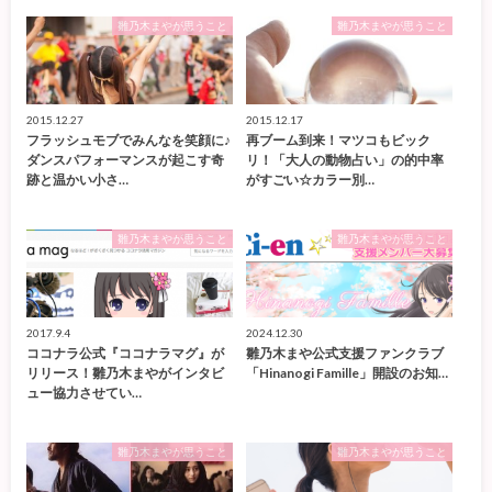
雛乃木まやが思うこと
雛乃木まやが思うこと
2015.12.27
2015.12.17
フラッシュモブでみんなを笑顔に♪
再ブーム到来！マツコもビック
ダンスパフォーマンスが起こす奇
リ！「大人の動物占い」の的中率
跡と温かい小さ…
がすごい☆カラー別…
雛乃木まやが思うこと
雛乃木まやが思うこと
2017.9.4
2024.12.30
ココナラ公式『ココナラマグ』が
雛乃木まや公式支援ファンクラブ
リリース！雛乃木まやがインタビ
「Hinanogi Famille」開設のお知…
ュー協力させてい…
雛乃木まやが思うこと
雛乃木まやが思うこと