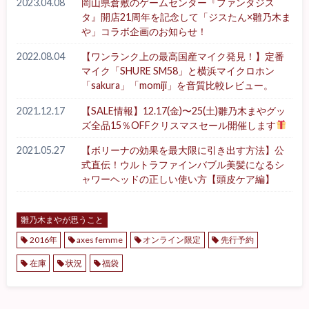
2023.04.08
岡山県倉敷のゲームセンター『ファンタジス
タ』開店21周年を記念して「ジスたん×雛乃木ま
や」コラボ企画のお知らせ！
2022.08.04
【ワンランク上の最高国産マイク発見！】定番
マイク「SHURE SM58」と横浜マイクロホン
「sakura」「momiji」を音質比較レビュー。
2021.12.17
【SALE情報】12.17(金)〜25(土)雛乃木まやグッ
ズ全品15％OFFクリスマスセール開催します
2021.05.27
【ボリーナの効果を最大限に引き出す方法】公
式直伝！ウルトラファインバブル美髪になるシ
ャワーヘッドの正しい使い方【頭皮ケア編】
雛乃木まやが思うこと
2016年
axes femme
オンライン限定
先行予約
在庫
状況
福袋