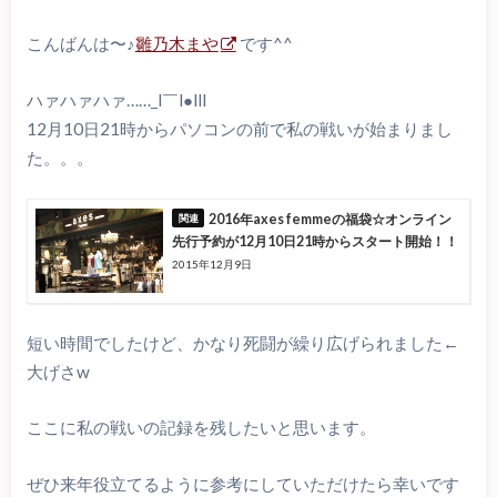
こんばんは〜♪
雛乃木まや
です^^
ハァハァハァ……_l￣l●lll
12月10日21時からパソコンの前で私の戦いが始まりまし
た。。。
2016年axes femmeの福袋☆オンライン
先行予約が12月10日21時からスタート開始！！
2015年12月9日
短い時間でしたけど、かなり死闘が繰り広げられました←
大げさw
ここに私の戦いの記録を残したいと思います。
ぜひ来年役立てるように参考にしていただけたら幸いです