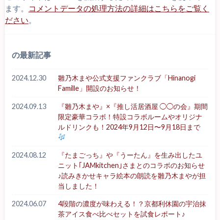
ます。
コメントデータの処理方法の詳細はこちらをご覧く
ださい
。
の最新記事
2024.12.30
雛乃木まや公式支援ファンクラブ「Hinanogi
Famille」開設のお知らせ！
2024.09.13
『雛乃木まや』×『推し活居酒屋 ◯◯の会』期間
限定豪華コラボ！特設コラボルームやオリジナ
ルドリンクも！2024年9月12日〜9月18日まで
2024.08.12
『たまごっち』や『うーたん』を生み出したユ
ニット｢JAMkitchen｣さまとのコラボのお知らせ
♪読みきかせキャラ絵本の朗読を雛乃木まやが担
当しました！
2024.06.07
4段階の濃度が味わえる！？京都利休園の宇治抹
茶アイス食べ比べセットを試食レポート♪