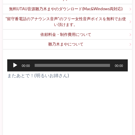
無料UTAU音源雛乃木まやのダウンロード(Mac&Windows両対応)
“留守番電話のアナウンス音声”のフリー女性音声ボイスを無料でお使
い頂けます。
依頼料金・制作費用について
雛乃木まやについて
音
00:00
00:00
声
またあとで！(明るいお姉さん)
プ
レ
ー
ヤ
ー