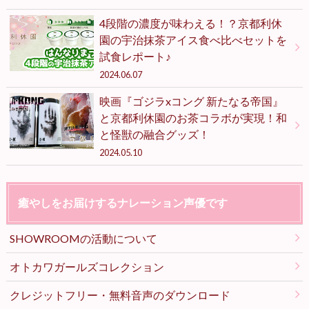
4段階の濃度が味わえる！？京都利休
園の宇治抹茶アイス食べ比べセットを
試食レポート♪
2024.06.07
映画『ゴジラxコング 新たなる帝国』
と京都利休園のお茶コラボが実現！和
と怪獣の融合グッズ！
2024.05.10
癒やしをお届けするナレーション声優です
SHOWROOMの活動について
オトカワガールズコレクション
クレジットフリー・無料音声のダウンロード