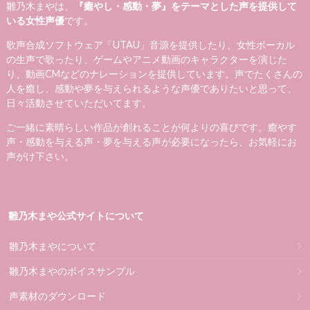
雛乃木まやは、
『癒やし・感動・夢』をテーマとした声を提供して
いる女性声優
です。
歌声合成ソフトウェア「UTAU」音源を提供したり、女性ボーカル
の生声で歌ったり、ゲームやアニメ動画のキャラクターを演じた
り、動画CMなどのナレーションを提供しています。声でたくさんの
人を癒し、感動や夢を与えられるような声優でありたいと思って、
日々活動させていただいてます。
ご一緒に素晴らしい作品が創れることが何よりの喜びです。癒やす
声・感動を与える声・夢を与える声が必要になったら、お気軽にお
声がけ下さい。
雛乃木まや公式サイトについて
雛乃木まやについて
雛乃木まやのボイスサンプル
声素材のダウンロード