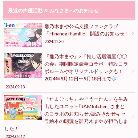
最近の声優活動 ＆ みなさまへのお知らせ
雛乃木まや公式支援ファンクラブ
「Hinanogi Famille」開設のお知らせ！
2024.12.30
『雛乃木まや』×『推し活居酒屋 ◯◯
の会』期間限定豪華コラボ！特設コラ
ボルームやオリジナルドリンクも！
2024年9月12日〜9月18日まで
2024.09.13
『たまごっち』や『うーたん』を生み
出したユニット｢JAMkitchen｣さまと
のコラボのお知らせ♪読みきかせキャ
ラ絵本の朗読を雛乃木まやが担当しま
した！
2024.08.12