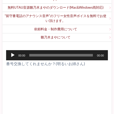
無料UTAU音源雛乃木まやのダウンロード(Mac&Windows両対応)
“留守番電話のアナウンス音声”のフリー女性音声ボイスを無料でお使
い頂けます。
依頼料金・制作費用について
雛乃木まやについて
音
00:00
00:00
声
番号交換してくれませんか？(明るいお姉さん)
プ
レ
ー
ヤ
ー