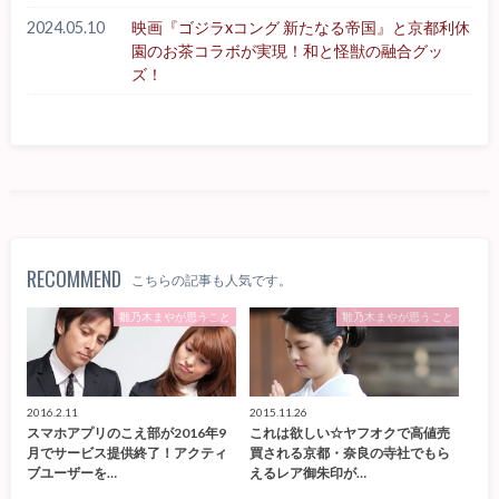
2024.05.10
映画『ゴジラxコング 新たなる帝国』と京都利休
園のお茶コラボが実現！和と怪獣の融合グッ
ズ！
RECOMMEND
こちらの記事も人気です。
雛乃木まやが思うこと
雛乃木まやが思うこと
2016.2.11
2015.11.26
スマホアプリのこえ部が2016年9
これは欲しい☆ヤフオクで高値売
月でサービス提供終了！アクティ
買される京都・奈良の寺社でもら
ブユーザーを…
えるレア御朱印が…