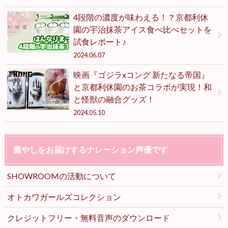
4段階の濃度が味わえる！？京都利休
園の宇治抹茶アイス食べ比べセットを
試食レポート♪
2024.06.07
映画『ゴジラxコング 新たなる帝国』
と京都利休園のお茶コラボが実現！和
と怪獣の融合グッズ！
2024.05.10
癒やしをお届けするナレーション声優です
SHOWROOMの活動について
オトカワガールズコレクション
クレジットフリー・無料音声のダウンロード