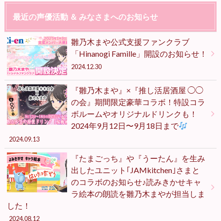
最近の声優活動 ＆ みなさまへのお知らせ
雛乃木まや公式支援ファンクラブ
「Hinanogi Famille」開設のお知らせ！
2024.12.30
『雛乃木まや』×『推し活居酒屋 ◯◯
の会』期間限定豪華コラボ！特設コラ
ボルームやオリジナルドリンクも！
2024年9月12日〜9月18日まで
2024.09.13
『たまごっち』や『うーたん』を生み
出したユニット｢JAMkitchen｣さまと
のコラボのお知らせ♪読みきかせキャ
ラ絵本の朗読を雛乃木まやが担当しま
した！
2024.08.12