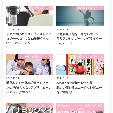
声優のおしごと
雛乃木まやが思うこと
2020.12.17
2016.4.23
＜アニおびキッズ＞『アストロロ
☆超話題☆顔を出さないオースト
ロジー〜おかしな12星座うらな
ラリアのシンガーソングライター
い〜』にバーチャ…
Sia(シーア)…
ココナラでの私のストーリー
雛乃木まやが思うこと
2015.12.21
2016.2.18
雛乃木まやが日本語音声を担当し
Amazonの修造かるたが欲しい！
た幼児向けパズルアプリ「ムーナ
想いの伝わるユニークなレビュー
パズル」がついに…
をご紹介♪人…
雛乃木まやが思うこと
歌声合成ソフトUTAUで雛乃木まやを歌
わせる