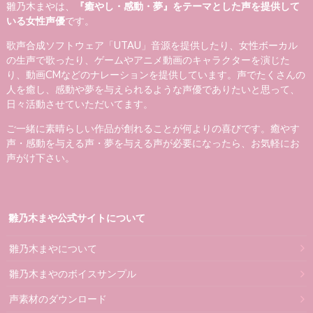
雛乃木まやは、
『癒やし・感動・夢』をテーマとした声を提供して
いる女性声優
です。
歌声合成ソフトウェア「UTAU」音源を提供したり、女性ボーカル
の生声で歌ったり、ゲームやアニメ動画のキャラクターを演じた
り、動画CMなどのナレーションを提供しています。声でたくさんの
人を癒し、感動や夢を与えられるような声優でありたいと思って、
日々活動させていただいてます。
ご一緒に素晴らしい作品が創れることが何よりの喜びです。癒やす
声・感動を与える声・夢を与える声が必要になったら、お気軽にお
声がけ下さい。
雛乃木まや公式サイトについて
雛乃木まやについて
雛乃木まやのボイスサンプル
声素材のダウンロード