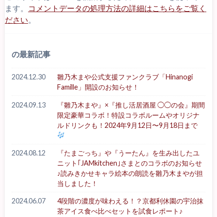
ます。
コメントデータの処理方法の詳細はこちらをご覧く
ださい
。
の最新記事
2024.12.30
雛乃木まや公式支援ファンクラブ「Hinanogi
Famille」開設のお知らせ！
2024.09.13
『雛乃木まや』×『推し活居酒屋 ◯◯の会』期間
限定豪華コラボ！特設コラボルームやオリジナ
ルドリンクも！2024年9月12日〜9月18日まで
2024.08.12
『たまごっち』や『うーたん』を生み出したユ
ニット｢JAMkitchen｣さまとのコラボのお知らせ
♪読みきかせキャラ絵本の朗読を雛乃木まやが担
当しました！
2024.06.07
4段階の濃度が味わえる！？京都利休園の宇治抹
茶アイス食べ比べセットを試食レポート♪