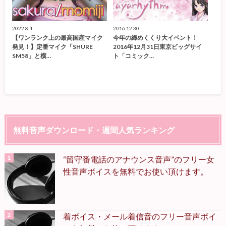
2022.8.4
2016.12.30
【ワンランク上の最高国産マイク
今年の締めくくり大イベント！
発見！】定番マイク「SHURE
2016年12月31日東京ビッグサイ
SM58」と横…
ト「コミック…
無料音声ダウンロード・週間人気ランキング
“留守番電話のアナウンス音声”のフリー女
性音声ボイスを無料でお使い頂けます。
着ボイス・メール着信音のフリー音声ボイ