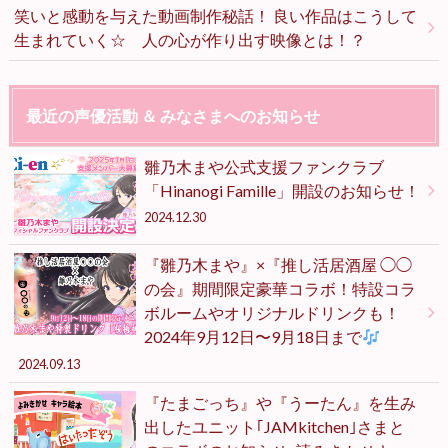
笑いと感動を与えた動画制作秘話！ 良い作品はこうして
生まれていく☆ 人の心が作り出す映像とは！？
最近の声優活動 ＆ みなさまへのお知らせ
雛乃木まや公式支援ファンクラブ
「Hinanogi Famille」開設のお知らせ！
2024.12.30
『雛乃木まや』×『推し活居酒屋 ◯◯
の会』期間限定豪華コラボ！特設コラ
ボルームやオリジナルドリンクも！
2024年9月12日〜9月18日まで
2024.09.13
『たまごっち』や『うーたん』を生み
出したユニット｢JAMkitchen｣さまと