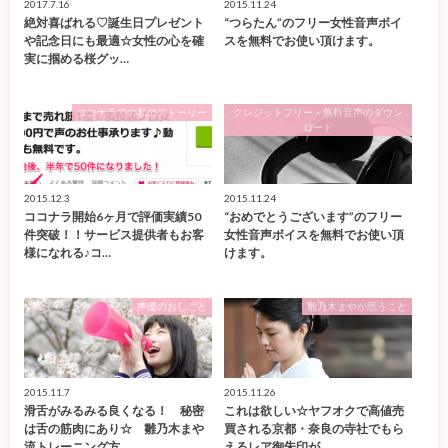
2017.7.16
2015.11.24
絶対喜ばれる♡誕生日プレゼント
“つらたん”のフリー女性音声ボイ
や記念日にも最適☆女性の心を確
スを無料でお使い頂けます。
実に掴める桜グッ…
ココナラでの私のストーリー
クレジットフリー・無料音声のダウン
ロード
2015.12.3
2015.11.24
ココナラ開始6ヶ月で評価実績50
“おめでとうございます”のフリー
件突破！！サービス提供者もお客
女性音声ボイスを無料でお使い頂
様になれる♪コ…
けます。
声優のおしごと
雛乃木まやが思うこと
2015.11.7
2015.11.26
滑舌がみるみる良くなる！ 秘密
これは欲しい☆ヤフオクで高値売
は舌の筋肉にあり☆ 雛乃木まや
買される京都・奈良の寺社でもら
流トレーニング方…
えるレア御朱印が…