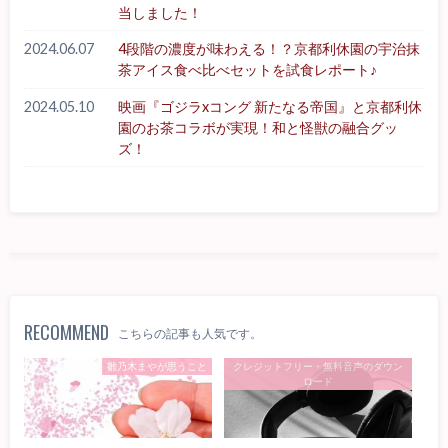
当しました！
2024.06.07
4段階の濃度が味わえる！？京都利休園の宇治抹
茶アイス食べ比べセットを試食レポート♪
2024.05.10
映画『ゴジラxコング 新たなる帝国』と京都利休
園のお茶コラボが実現！和と怪獣の融合グッ
ズ！
RECOMMEND
こちらの記事も人気です。
雛乃木まやが思うこと
クレジットフリー・無料音声のダウン
ロード