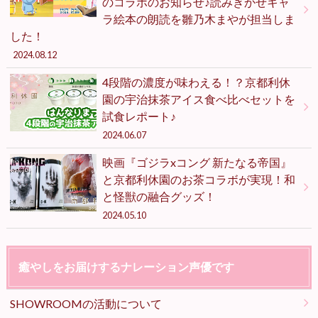
のコラボのお知らせ♪読みきかせキャ
ラ絵本の朗読を雛乃木まやが担当しま
した！
2024.08.12
4段階の濃度が味わえる！？京都利休
園の宇治抹茶アイス食べ比べセットを
試食レポート♪
2024.06.07
映画『ゴジラxコング 新たなる帝国』
と京都利休園のお茶コラボが実現！和
と怪獣の融合グッズ！
2024.05.10
癒やしをお届けするナレーション声優です
SHOWROOMの活動について