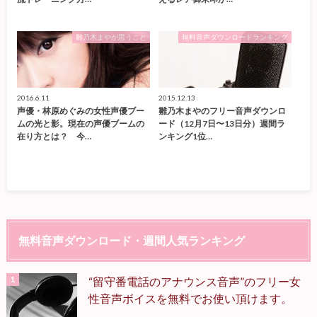
雛乃木まやが思うこと
無料音声ダウンロードランキング
2016.6.11
2015.12.13
声優・林原めぐみの女性声優ブー
雛乃木まやのフリー音声ダウンロ
ムの光と影。現在の声優ブームの
ード（12月7日〜13日分）週間ラ
在り方とは？ 今…
ンキング1位…
無料音声ダウンロード・週間人気ランキング
“留守番電話のアナウンス音声”のフリー女
性音声ボイスを無料でお使い頂けます。