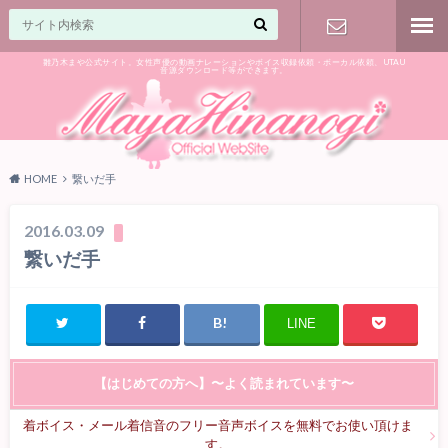
雛乃木まや公式サイト。女性声優の動画ナレーションやボイス収録依頼・ボーカル依頼、UTAU
音源ダウンロード等ができます。
ご相談はお
気軽に♪
HOME
繋いだ手
2016.03.09
繋いだ手
LINE
【はじめての方へ】〜よく読まれています〜
着ボイス・メール着信音のフリー音声ボイスを無料でお使い頂けま
す。