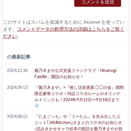
このサイトはスパムを低減するために Akismet を使ってい
ます。
コメントデータの処理方法の詳細はこちらをご覧く
ださい
。
の最新記事
2024.12.30
雛乃木まや公式支援ファンクラブ「Hinanogi
Famille」開設のお知らせ！
2024.09.13
『雛乃木まや』×『推し活居酒屋 ◯◯の会』期間
限定豪華コラボ！特設コラボルームやオリジナ
ルドリンクも！2024年9月12日〜9月18日まで
2024.08.12
『たまごっち』や『うーたん』を生み出したユ
ニット｢JAMkitchen｣さまとのコラボのお知らせ
♪読みきかせキャラ絵本の朗読を雛乃木まやが担