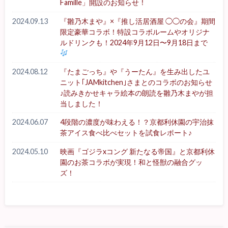
Famille」開設のお知らせ！
2024.09.13
『雛乃木まや』×『推し活居酒屋 ◯◯の会』期間
限定豪華コラボ！特設コラボルームやオリジナ
ルドリンクも！2024年9月12日〜9月18日まで
2024.08.12
『たまごっち』や『うーたん』を生み出したユ
ニット｢JAMkitchen｣さまとのコラボのお知らせ
♪読みきかせキャラ絵本の朗読を雛乃木まやが担
当しました！
2024.06.07
4段階の濃度が味わえる！？京都利休園の宇治抹
茶アイス食べ比べセットを試食レポート♪
2024.05.10
映画『ゴジラxコング 新たなる帝国』と京都利休
園のお茶コラボが実現！和と怪獣の融合グッ
ズ！