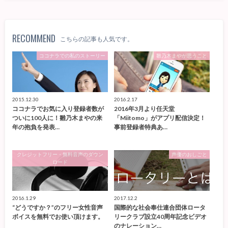
RECOMMEND
こちらの記事も人気です。
ココナラでの私のストーリー
雛乃木まやが思うこと
2015.12.30
2016.2.17
ココナラでお気に入り登録者数が
2016年3月より任天堂
ついに100人に！雛乃木まやの来
「Miitomo」がアプリ配信決定！
年の抱負を発表…
事前登録者特典あ…
クレジットフリー・無料音声のダウン
声優のおしごと
ロード
2016.1.29
2017.12.2
“どうですか？”のフリー女性音声
国際的な社会奉仕連合団体ロータ
ボイスを無料でお使い頂けます。
リークラブ設立40周年記念ビデオ
のナレーション…