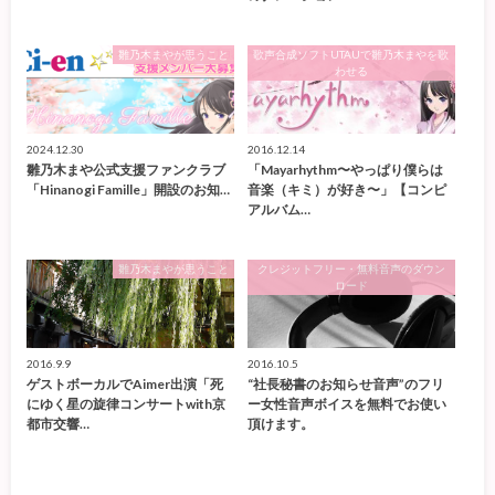
雛乃木まやが思うこと
歌声合成ソフトUTAUで雛乃木まやを歌
わせる
2024.12.30
2016.12.14
雛乃木まや公式支援ファンクラブ
「Mayarhythm〜やっぱり僕らは
「Hinanogi Famille」開設のお知…
音楽（キミ）が好き〜」【コンピ
アルバム…
雛乃木まやが思うこと
クレジットフリー・無料音声のダウン
ロード
2016.9.9
2016.10.5
ゲストボーカルでAimer出演「死
“社長秘書のお知らせ音声”のフリ
にゆく星の旋律コンサートwith京
ー女性音声ボイスを無料でお使い
都市交響…
頂けます。