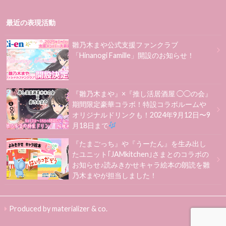
最近の表現活動
雛乃木まや公式支援ファンクラブ
「Hinanogi Famille」開設のお知らせ！
『雛乃木まや』×『推し活居酒屋 ◯◯の会』
期間限定豪華コラボ！特設コラボルームや
オリジナルドリンクも！2024年9月12日〜9
月18日まで
『たまごっち』や『うーたん』を生み出し
たユニット｢JAMkitchen｣さまとのコラボの
お知らせ♪読みきかせキャラ絵本の朗読を雛
乃木まやが担当しました！
Produced by materializer & co.