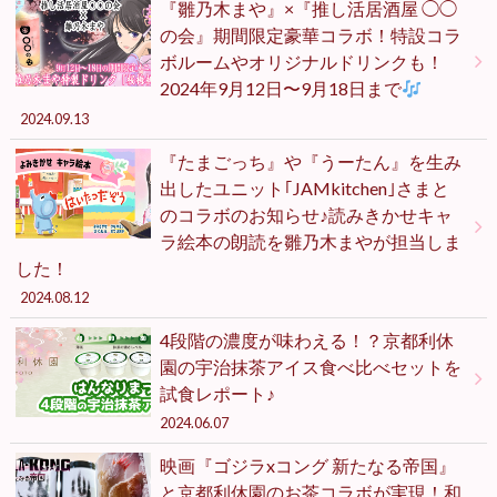
『雛乃木まや』×『推し活居酒屋 ◯◯
の会』期間限定豪華コラボ！特設コラ
ボルームやオリジナルドリンクも！
2024年9月12日〜9月18日まで
2024.09.13
『たまごっち』や『うーたん』を生み
出したユニット｢JAMkitchen｣さまと
のコラボのお知らせ♪読みきかせキャ
ラ絵本の朗読を雛乃木まやが担当しま
した！
2024.08.12
4段階の濃度が味わえる！？京都利休
園の宇治抹茶アイス食べ比べセットを
試食レポート♪
2024.06.07
映画『ゴジラxコング 新たなる帝国』
と京都利休園のお茶コラボが実現！和