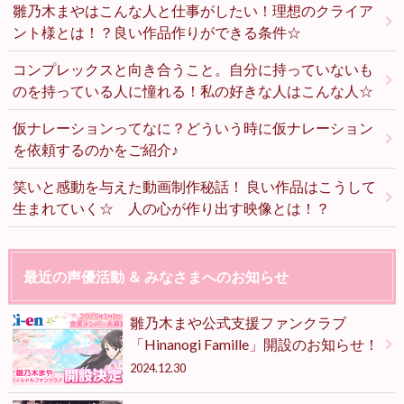
雛乃木まやはこんな人と仕事がしたい！理想のクライア
ント様とは！？良い作品作りができる条件☆
コンプレックスと向き合うこと。自分に持っていないも
のを持っている人に憧れる！私の好きな人はこんな人☆
仮ナレーションってなに？どういう時に仮ナレーション
を依頼するのかをご紹介♪
笑いと感動を与えた動画制作秘話！ 良い作品はこうして
生まれていく☆ 人の心が作り出す映像とは！？
最近の声優活動 ＆ みなさまへのお知らせ
雛乃木まや公式支援ファンクラブ
「Hinanogi Famille」開設のお知らせ！
2024.12.30