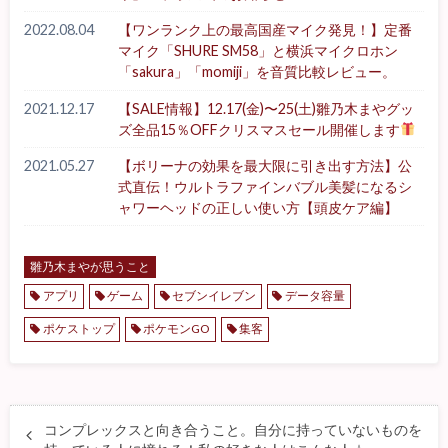
2022.08.04
【ワンランク上の最高国産マイク発見！】定番
マイク「SHURE SM58」と横浜マイクロホン
「sakura」「momiji」を音質比較レビュー。
2021.12.17
【SALE情報】12.17(金)〜25(土)雛乃木まやグッ
ズ全品15％OFFクリスマスセール開催します
2021.05.27
【ボリーナの効果を最大限に引き出す方法】公
式直伝！ウルトラファインバブル美髪になるシ
ャワーヘッドの正しい使い方【頭皮ケア編】
雛乃木まやが思うこと
アプリ
ゲーム
セブンイレブン
データ容量
ポケストップ
ポケモンGO
集客
コンプレックスと向き合うこと。自分に持っていないものを