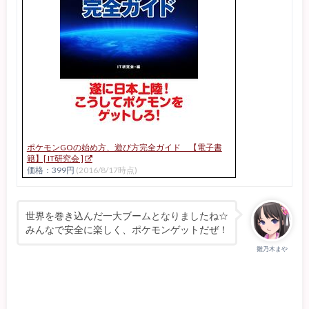
ポケモンGOの始め方、遊び方完全ガイド 【電子書
籍】[ IT研究会 ]
価格：399円
(2016/8/17時点)
世界を巻き込んだ一大ブームとなりましたね☆
みんなで安全に楽しく、ポケモンゲットだぜ！
雛乃木まや