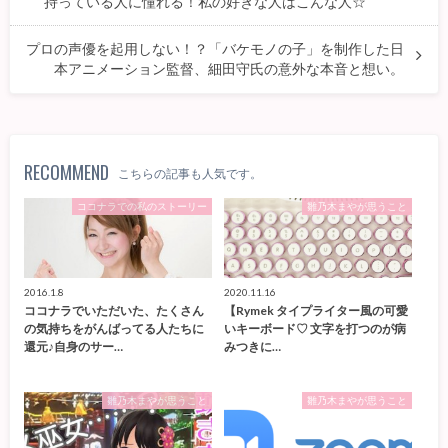
持っている人に憧れる！私の好きな人はこんな人☆
プロの声優を起用しない！？「バケモノの子」を制作した日
本アニメーション監督、細田守氏の意外な本音と想い。
RECOMMEND
こちらの記事も人気です。
ココナラでの私のストーリー
雛乃木まやが思うこと
2016.1.8
2020.11.16
ココナラでいただいた、たくさん
【Rymek タイプライター風の可愛
の気持ちをがんばってる人たちに
いキーボード♡ 文字を打つのが病
還元♪自身のサー…
みつきに…
雛乃木まやが思うこと
雛乃木まやが思うこと