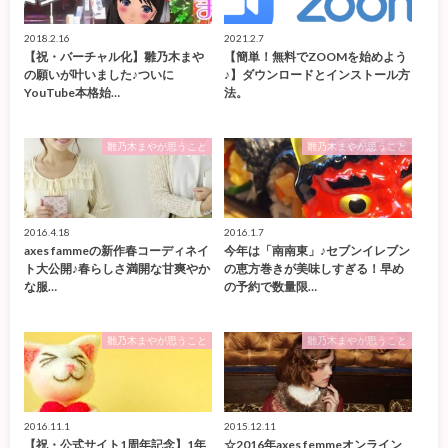
2018.2.16
2021.2.7
【祝・バーチャル化】雛乃木まや
【簡単！無料でZOOMを始めよう
の願いが叶いました♪ついに
♪】ダウンロードとインストール方
YouTube本格始…
法。
雛乃木まやが思うこと
雛乃木まやが思うこと
2016.4.18
2016.1.7
axes fammeの新作春コーディネイ
今年は「南南東」♪セブンイレブン
ト大公開♪春らしさ満開な甘爽やか
の恵方巻きが美味しすぎる！早め
な服…
の予約で数量限…
雛乃木まやが思うこと
雛乃木まやが思うこと
2016.11.1
2015.12.11
【祝・公式サイト1周年記念】1年
☆2016年axes femmeオンライン