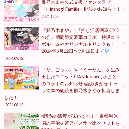
雛乃木まや公式支援ファンクラブ
「Hinanogi Famille」開設のお知らせ！
2024.12.30
『雛乃木まや』×『推し活居酒屋 ◯◯
の会』期間限定豪華コラボ！特設コラ
ボルームやオリジナルドリンクも！
2024年9月12日〜9月18日まで
2024.09.13
『たまごっち』や『うーたん』を生み
出したユニット｢JAMkitchen｣さまと
のコラボのお知らせ♪読みきかせキャ
ラ絵本の朗読を雛乃木まやが担当しま
した！
2024.08.12
4段階の濃度が味わえる！？京都利休
園の宇治抹茶アイス食べ比べセットを