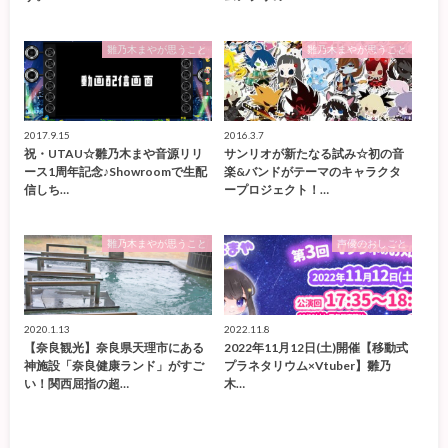
雛乃木まやが思うこと
雛乃木まやが思うこと
2017.9.15
2016.3.7
祝・UTAU☆雛乃木まや音源リリ
サンリオが新たなる試み☆初の音
ース1周年記念♪Showroomで生配
楽&バンドがテーマのキャラクタ
信しち…
ープロジェクト！…
雛乃木まやが思うこと
声優のおしごと
2020.1.13
2022.11.8
【奈良観光】奈良県天理市にある
2022年11月12日(土)開催【移動式
神施設「奈良健康ランド」がすご
プラネタリウム×Vtuber】雛乃
い！関西屈指の超…
木…