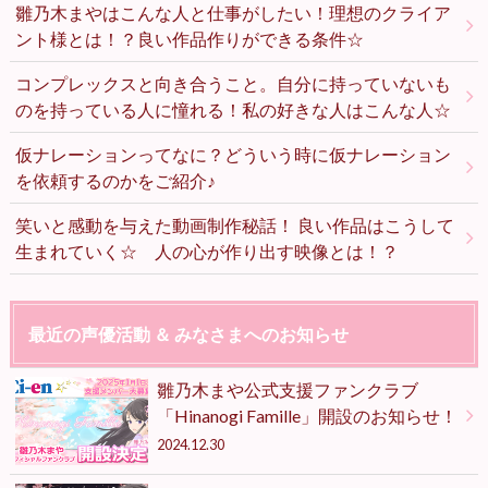
雛乃木まやはこんな人と仕事がしたい！理想のクライア
ント様とは！？良い作品作りができる条件☆
コンプレックスと向き合うこと。自分に持っていないも
のを持っている人に憧れる！私の好きな人はこんな人☆
仮ナレーションってなに？どういう時に仮ナレーション
を依頼するのかをご紹介♪
笑いと感動を与えた動画制作秘話！ 良い作品はこうして
生まれていく☆ 人の心が作り出す映像とは！？
最近の声優活動 ＆ みなさまへのお知らせ
雛乃木まや公式支援ファンクラブ
「Hinanogi Famille」開設のお知らせ！
2024.12.30