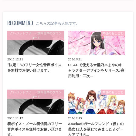
RECOMMEND
こちらの記事も人気です。
クレジットフリー・無料音声のダウン
声優のおしごと
ロード
2015.12.21
2016.9.21
“決定！”のフリー女性音声ボイス
UTAUで使える☆雛乃木まやのキ
を無料でお使い頂けます。
ャラクターデザインをリリース♪商
用利用・二次…
クレジットフリー・無料音声のダウン
声優のおしごと
ロード
2015.11.17
2016.2.19
着ボイス・メール着信音のフリー
Amebaのガールフレンド（仮）の
音声ボイスを無料でお使い頂けま
美女12人を演じてみました☆ゲー
す。
ムアプリの…