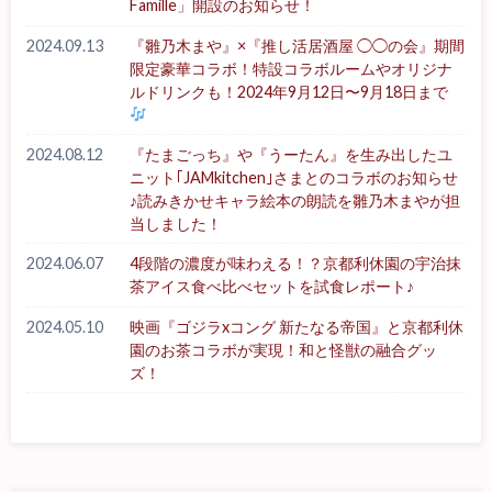
Famille」開設のお知らせ！
2024.09.13
『雛乃木まや』×『推し活居酒屋 ◯◯の会』期間
限定豪華コラボ！特設コラボルームやオリジナ
ルドリンクも！2024年9月12日〜9月18日まで
2024.08.12
『たまごっち』や『うーたん』を生み出したユ
ニット｢JAMkitchen｣さまとのコラボのお知らせ
♪読みきかせキャラ絵本の朗読を雛乃木まやが担
当しました！
2024.06.07
4段階の濃度が味わえる！？京都利休園の宇治抹
茶アイス食べ比べセットを試食レポート♪
2024.05.10
映画『ゴジラxコング 新たなる帝国』と京都利休
園のお茶コラボが実現！和と怪獣の融合グッ
ズ！