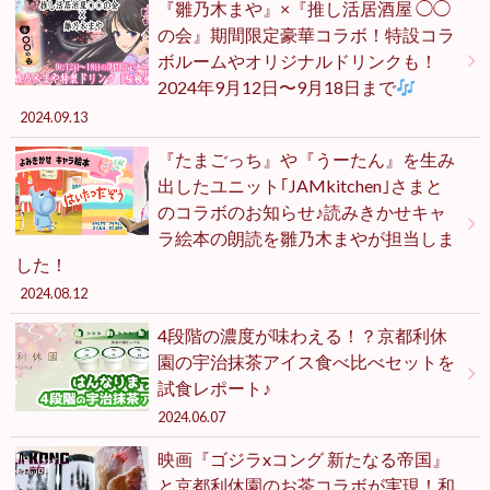
『雛乃木まや』×『推し活居酒屋 ◯◯
の会』期間限定豪華コラボ！特設コラ
ボルームやオリジナルドリンクも！
2024年9月12日〜9月18日まで
2024.09.13
『たまごっち』や『うーたん』を生み
出したユニット｢JAMkitchen｣さまと
のコラボのお知らせ♪読みきかせキャ
ラ絵本の朗読を雛乃木まやが担当しま
した！
2024.08.12
4段階の濃度が味わえる！？京都利休
園の宇治抹茶アイス食べ比べセットを
試食レポート♪
2024.06.07
映画『ゴジラxコング 新たなる帝国』
と京都利休園のお茶コラボが実現！和