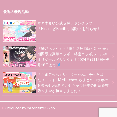
最近の表現活動
雛乃木まや公式支援ファンクラブ
「Hinanogi Famille」開設のお知らせ！
『雛乃木まや』×『推し活居酒屋 ◯◯の会』
期間限定豪華コラボ！特設コラボルームや
オリジナルドリンクも！2024年9月12日〜9
月18日まで
『たまごっち』や『うーたん』を生み出し
たユニット｢JAMkitchen｣さまとのコラボの
お知らせ♪読みきかせキャラ絵本の朗読を雛
乃木まやが担当しました！
Produced by materializer & co.