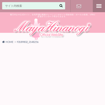
雛乃木まや公式サイト。女性声優の動画ナレーションやボイス収録依頼・ボーカル依頼、UTAU
音源ダウンロード等ができます。
ご相談はお
気軽に♪
HOME
f0189802_2148256