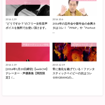
ロード
2016.1.29
2016.10.6
“どうですか？”のフリー女性音声
2016年の忘年会や新年会の余興ネ
ボイスを無料でお使い頂けます。
タはコレ！「PPAP」や「Perfect
…
声優オーディション情報
雛乃木まやが思うこと
2016.1.19
2015.12.19
[2016年1月20日締切]【webCM】
常に進化を遂げている！ファンタ
ナレーター・声優募集【関西限
スティックベイビーの次はコレ
定】/…
☆BIGBANGの…