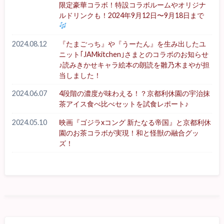
限定豪華コラボ！特設コラボルームやオリジナ
ルドリンクも！2024年9月12日〜9月18日まで
2024.08.12
『たまごっち』や『うーたん』を生み出したユ
ニット｢JAMkitchen｣さまとのコラボのお知らせ
♪読みきかせキャラ絵本の朗読を雛乃木まやが担
当しました！
2024.06.07
4段階の濃度が味わえる！？京都利休園の宇治抹
茶アイス食べ比べセットを試食レポート♪
2024.05.10
映画『ゴジラxコング 新たなる帝国』と京都利休
園のお茶コラボが実現！和と怪獣の融合グッ
ズ！