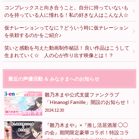
コンプレックスと向き合うこと。自分に持っていないも
のを持っている人に憧れる！私の好きな人はこんな人☆
仮ナレーションってなに？どういう時に仮ナレーション
を依頼するのかをご紹介♪
笑いと感動を与えた動画制作秘話！ 良い作品はこうして
生まれていく☆ 人の心が作り出す映像とは！？
最近の声優活動 ＆ みなさまへのお知らせ
雛乃木まや公式支援ファンクラブ
「Hinanogi Famille」開設のお知らせ！
2024.12.30
『雛乃木まや』×『推し活居酒屋 ◯◯
の会』期間限定豪華コラボ！特設コラ