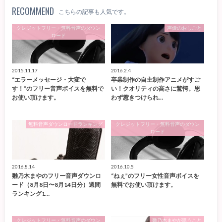
RECOMMEND
こちらの記事も人気です。
クレジットフリー・無料音声のダウン
声優のおしごと
ロード
2015.11.17
2016.2.4
“エラーメッセージ・大変で
卒業制作の自主制作アニメがすご
す！”のフリー音声ボイスを無料で
い！クオリティの高さに驚愕。思
お使い頂けます。
わず惹きつけられ…
無料音声ダウンロードランキング
クレジットフリー・無料音声のダウン
ロード
2016.8.14
2016.10.5
雛乃木まやのフリー音声ダウンロ
“ねぇ”のフリー女性音声ボイスを
ード（8月8日〜8月14日分）週間
無料でお使い頂けます。
ランキング1…
クレジットフリー・無料音声のダウン
雛乃木まやが思うこと