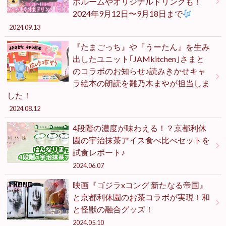
ボルームやオリジナルドリンクも！
2024年9月12日〜9月18日まで
2024.09.13
『たまごっち』や『うーたん』を生み
出したユニット｢JAMkitchen｣さまと
のコラボのお知らせ♪読みきかせキャ
ラ絵本の朗読を雛乃木まやが担当しま
した！
2024.08.12
4段階の濃度が味わえる！？京都利休
園の宇治抹茶アイス食べ比べセットを
試食レポート♪
2024.06.07
映画『ゴジラxコング 新たなる帝国』
と京都利休園のお茶コラボが実現！和
と怪獣の融合グッズ！
2024.05.10